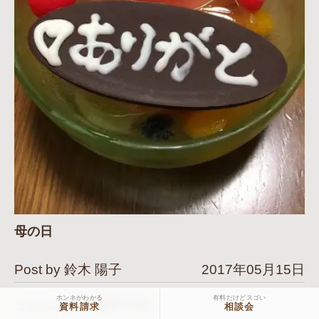
母の日
Post by 鈴木 陽子
2017年05月15日
ホンネがわかる
有料だけどスゴい
こんにちは、陽子です。
資料請求
相談会