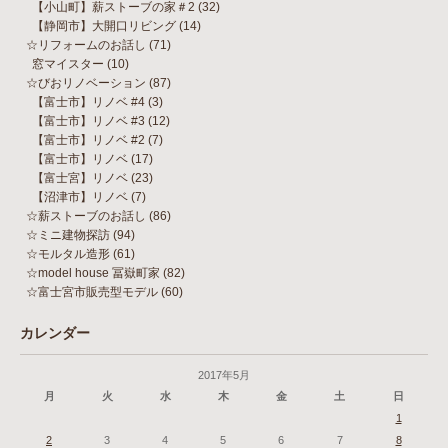
【小山町】薪ストーブの家＃2
(32)
【静岡市】大開口リビング
(14)
☆リフォームのお話し
(71)
窓マイスター
(10)
☆びおリノベーション
(87)
【富士市】リノベ #4
(3)
【富士市】リノベ #3
(12)
【富士市】リノベ #2
(7)
【富士市】リノベ
(17)
【富士宮】リノベ
(23)
【沼津市】リノベ
(7)
☆薪ストーブのお話し
(86)
☆ミニ建物探訪
(94)
☆モルタル造形
(61)
☆model house 冨嶽町家
(82)
☆富士宮市販売型モデル
(60)
カレンダー
2017年5月
月
火
水
木
金
土
日
1
2
3
4
5
6
7
8