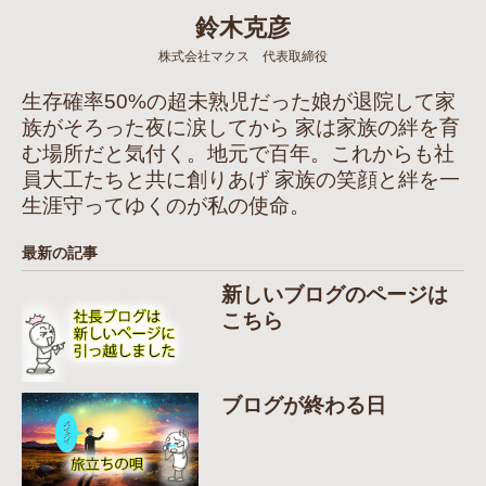
鈴木克彦
株式会社マクス 代表取締役
生存確率50%の超未熟児だった娘が退院して家
族がそろった夜に涙してから 家は家族の絆を育
む場所だと気付く。地元で百年。これからも社
員大工たちと共に創りあげ 家族の笑顔と絆を一
生涯守ってゆくのが私の使命。
最新の記事
新しいブログのページは
こちら
ブログが終わる日