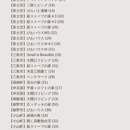
【富士宮】二階リビング
(19)
【富士宮】ガルバと漆喰
(14)
【富士宮】薪ストーブの家＃3
(32)
【富士宮】薪ストーブの家＃2
(29)
【富士宮】薪ストーブの家
(26)
【富士宮】びおハウスWS
(32)
【富士宮】びおハウス
(19)
【富士宮】びおハウスＭ＃2
(18)
【富士宮】びおハウスＭ
(21)
【三島市】Small is Beautiful
(18)
【三島市】大開口リビング
(16)
【三島市】薪ストーブの家
(31)
【三島市】木造三階建て
(16)
【三島市】ベンチマーク
(28)
【函南町】高台の家
(31)
【伊豆国】平屋＋ロフトの家
(17)
【伊豆国】大開口リビング
(35)
【御殿場】大開口リビング
(13)
【裾野市】広々デッキの家
(50)
【裾野市】びおハウス
(38)
【小山町】縁側の家
(18)
【小山町】開く高断熱住宅
(32)
【小山町】薪ストーブの家
(10)