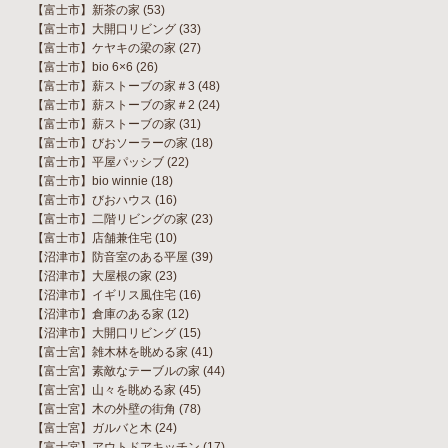
【富士市】新茶の家
(53)
【富士市】大開口リビング
(33)
【富士市】ケヤキの梁の家
(27)
【富士市】bio 6×6
(26)
【富士市】薪ストーブの家＃3
(48)
【富士市】薪ストーブの家＃2
(24)
【富士市】薪ストーブの家
(31)
【富士市】びおソーラーの家
(18)
【富士市】平屋パッシブ
(22)
【富士市】bio winnie
(18)
【富士市】びおハウス
(16)
【富士市】二階リビングの家
(23)
【富士市】店舗兼住宅
(10)
【沼津市】防音室のある平屋
(39)
【沼津市】大屋根の家
(23)
【沼津市】イギリス風住宅
(16)
【沼津市】倉庫のある家
(12)
【沼津市】大開口リビング
(15)
【富士宮】雑木林を眺める家
(41)
【富士宮】素敵なテーブルの家
(44)
【富士宮】山々を眺める家
(45)
【富士宮】木の外壁の街角
(78)
【富士宮】ガルバと木
(24)
【富士宮】アウトドアキッチン
(17)