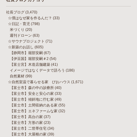
社長ブログ
(3,470)
☆僕はなぜ家を作るんだ？
(33)
☆日記・育児
(798)
米づくり
(20)
週刊ドローン
(63)
☆サウナプロジェクト
(71)
☆新築のお話し
(605)
【静岡市】堀部安嗣
(67)
【伊豆国】堀部安嗣＃2
(54)
【富士宮】木造店舗建築
(41)
イメージではなくデータで語ろう
(186)
自然素材
(99)
☆自然室温で暮らせる家 びおハウス
(1,671)
【富士市】森の中の診療所
(40)
【富士市】安全と安心の家
(33)
【富士市】傾斜地に佇む家
(49)
【富士市】土間収納のある家
(55)
【富士市】エネファームな家
(32)
【富士市】高台の家
(37)
【富士市】方形の家
(23)
【富士市】二世帯住宅
(34)
【富士市】大屋根の家
(39)