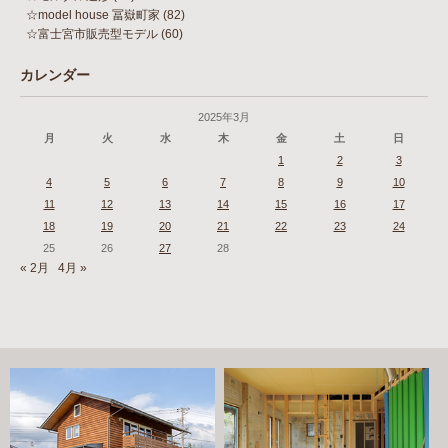
☆model house 冨嶽町家
(82)
☆富士宮市販売型モデル
(60)
カレンダー
2025年3月
月
火
水
木
金
土
日
1
2
3
4
5
6
7
8
9
10
11
12
13
14
15
16
17
18
19
20
21
22
23
24
25
26
27
28
« 2月
4月 »