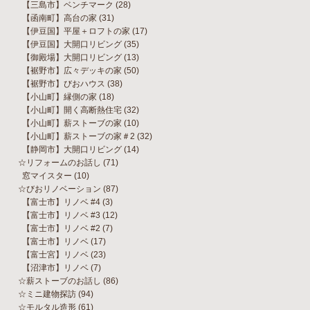
【三島市】ベンチマーク
(28)
【函南町】高台の家
(31)
【伊豆国】平屋＋ロフトの家
(17)
【伊豆国】大開口リビング
(35)
【御殿場】大開口リビング
(13)
【裾野市】広々デッキの家
(50)
【裾野市】びおハウス
(38)
【小山町】縁側の家
(18)
【小山町】開く高断熱住宅
(32)
【小山町】薪ストーブの家
(10)
【小山町】薪ストーブの家＃2
(32)
【静岡市】大開口リビング
(14)
☆リフォームのお話し
(71)
窓マイスター
(10)
☆びおリノベーション
(87)
【富士市】リノベ #4
(3)
【富士市】リノベ #3
(12)
【富士市】リノベ #2
(7)
【富士市】リノベ
(17)
【富士宮】リノベ
(23)
【沼津市】リノベ
(7)
☆薪ストーブのお話し
(86)
☆ミニ建物探訪
(94)
☆モルタル造形
(61)