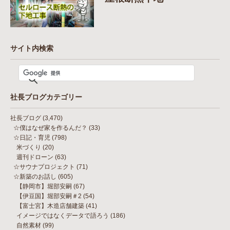
サイト内検索
社長ブログカテゴリー
社長ブログ
(3,470)
☆僕はなぜ家を作るんだ？
(33)
☆日記・育児
(798)
米づくり
(20)
週刊ドローン
(63)
☆サウナプロジェクト
(71)
☆新築のお話し
(605)
【静岡市】堀部安嗣
(67)
【伊豆国】堀部安嗣＃2
(54)
【富士宮】木造店舗建築
(41)
イメージではなくデータで語ろう
(186)
自然素材
(99)