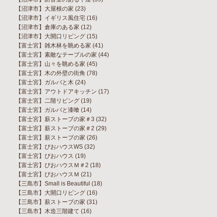
【沼津市】大屋根の家
(23)
【沼津市】イギリス風住宅
(16)
【沼津市】倉庫のある家
(12)
【沼津市】大開口リビング
(15)
【富士宮】雑木林を眺める家
(41)
【富士宮】素敵なテーブルの家
(44)
【富士宮】山々を眺める家
(45)
【富士宮】木の外壁の街角
(78)
【富士宮】ガルバと木
(24)
【富士宮】アウトドアキッチン
(17)
【富士宮】二階リビング
(19)
【富士宮】ガルバと漆喰
(14)
【富士宮】薪ストーブの家＃3
(32)
【富士宮】薪ストーブの家＃2
(29)
【富士宮】薪ストーブの家
(26)
【富士宮】びおハウスWS
(32)
【富士宮】びおハウス
(19)
【富士宮】びおハウスＭ＃2
(18)
【富士宮】びおハウスＭ
(21)
【三島市】Small is Beautiful
(18)
【三島市】大開口リビング
(16)
【三島市】薪ストーブの家
(31)
【三島市】木造三階建て
(16)