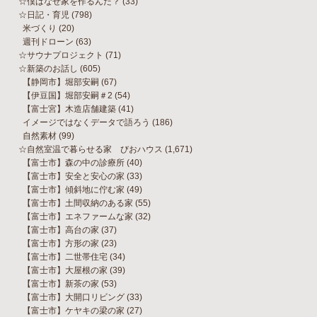
☆僕はなぜ家を作るんだ？
(33)
☆日記・育児
(798)
米づくり
(20)
週刊ドローン
(63)
☆サウナプロジェクト
(71)
☆新築のお話し
(605)
【静岡市】堀部安嗣
(67)
【伊豆国】堀部安嗣＃2
(54)
【富士宮】木造店舗建築
(41)
イメージではなくデータで語ろう
(186)
自然素材
(99)
☆自然室温で暮らせる家 びおハウス
(1,671)
【富士市】森の中の診療所
(40)
【富士市】安全と安心の家
(33)
【富士市】傾斜地に佇む家
(49)
【富士市】土間収納のある家
(55)
【富士市】エネファームな家
(32)
【富士市】高台の家
(37)
【富士市】方形の家
(23)
【富士市】二世帯住宅
(34)
【富士市】大屋根の家
(39)
【富士市】新茶の家
(53)
【富士市】大開口リビング
(33)
【富士市】ケヤキの梁の家
(27)