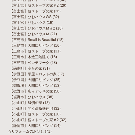
【富士宮】薪ストーブの家＃2
(29)
【富士宮】薪ストーブの家
(26)
【富士宮】びおハウスWS
(32)
【富士宮】びおハウス
(19)
【富士宮】びおハウスＭ＃2
(18)
【富士宮】びおハウスＭ
(21)
【三島市】Small is Beautiful
(18)
【三島市】大開口リビング
(16)
【三島市】薪ストーブの家
(31)
【三島市】木造三階建て
(16)
【三島市】ベンチマーク
(28)
【函南町】高台の家
(31)
【伊豆国】平屋＋ロフトの家
(17)
【伊豆国】大開口リビング
(35)
【御殿場】大開口リビング
(13)
【裾野市】広々デッキの家
(50)
【裾野市】びおハウス
(38)
【小山町】縁側の家
(18)
【小山町】開く高断熱住宅
(32)
【小山町】薪ストーブの家
(10)
【小山町】薪ストーブの家＃2
(32)
【静岡市】大開口リビング
(14)
☆リフォームのお話し
(71)