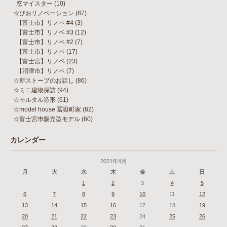
窓マイスター
(10)
☆びおリノベーション
(87)
【富士市】リノベ #4
(3)
【富士市】リノベ #3
(12)
【富士市】リノベ #2
(7)
【富士市】リノベ
(17)
【富士宮】リノベ
(23)
【沼津市】リノベ
(7)
☆薪ストーブのお話し
(86)
☆ミニ建物探訪
(94)
☆モルタル造形
(61)
☆model house 冨嶽町家
(82)
☆富士宮市販売型モデル
(60)
カレンダー
2021年4月
月
火
水
木
金
土
日
1
2
3
4
5
6
7
8
9
10
11
12
13
14
15
16
17
18
19
20
21
22
23
24
25
26