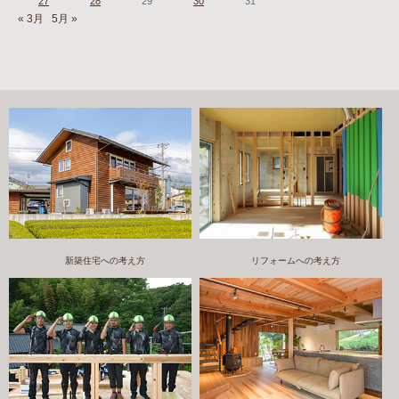
27
28
29
30
31
« 3月
5月 »
新築住宅への考え方
リフォームへの考え方