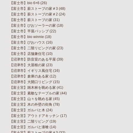
【富士市】bio 6×6
(26)
【富士市】薪ストーブの家＃3
(48)
【富士市】薪ストーブの家＃2
(24)
【富士市】薪ストーブの家
(31)
【富士市】びおソーラーの家
(18)
【富士市】平屋パッシブ
(22)
【富士市】bio winnie
(18)
【富士市】びおハウス
(16)
【富士市】二階リビングの家
(23)
【富士市】店舗兼住宅
(10)
【沼津市】防音室のある平屋
(39)
【沼津市】大屋根の家
(23)
【沼津市】イギリス風住宅
(16)
【沼津市】倉庫のある家
(12)
【沼津市】大開口リビング
(15)
【富士宮】雑木林を眺める家
(41)
【富士宮】素敵なテーブルの家
(44)
【富士宮】山々を眺める家
(45)
【富士宮】木の外壁の街角
(78)
【富士宮】ガルバと木
(24)
【富士宮】アウトドアキッチン
(17)
【富士宮】二階リビング
(19)
【富士宮】ガルバと漆喰
(14)
【富士宮】薪ストーブの家＃3
(32)