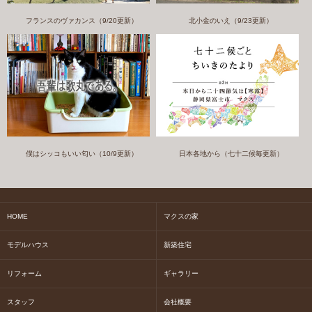
フランスのヴァカンス（9/20更新）
北小金のいえ（9/23更新）
僕はシッコもいい匂い（10/9更新）
日本各地から（七十二候毎更新）
HOME
マクスの家
モデルハウス
新築住宅
リフォーム
ギャラリー
スタッフ
会社概要