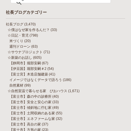
社長ブログカテゴリー
社長ブログ
(3,470)
☆僕はなぜ家を作るんだ？
(33)
☆日記・育児
(798)
米づくり
(20)
週刊ドローン
(63)
☆サウナプロジェクト
(71)
☆新築のお話し
(605)
【静岡市】堀部安嗣
(67)
【伊豆国】堀部安嗣＃2
(54)
【富士宮】木造店舗建築
(41)
イメージではなくデータで語ろう
(186)
自然素材
(99)
☆自然室温で暮らせる家 びおハウス
(1,671)
【富士市】森の中の診療所
(40)
【富士市】安全と安心の家
(33)
【富士市】傾斜地に佇む家
(49)
【富士市】土間収納のある家
(55)
【富士市】エネファームな家
(32)
【富士市】高台の家
(37)
【富士市】方形の家
(23)