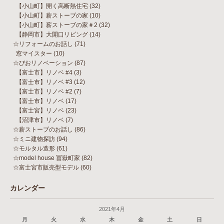
【小山町】開く高断熱住宅
(32)
【小山町】薪ストーブの家
(10)
【小山町】薪ストーブの家＃2
(32)
【静岡市】大開口リビング
(14)
☆リフォームのお話し
(71)
窓マイスター
(10)
☆びおリノベーション
(87)
【富士市】リノベ #4
(3)
【富士市】リノベ #3
(12)
【富士市】リノベ #2
(7)
【富士市】リノベ
(17)
【富士宮】リノベ
(23)
【沼津市】リノベ
(7)
☆薪ストーブのお話し
(86)
☆ミニ建物探訪
(94)
☆モルタル造形
(61)
☆model house 冨嶽町家
(82)
☆富士宮市販売型モデル
(60)
カレンダー
2021年4月
月
火
水
木
金
土
日