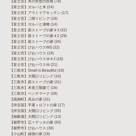
【富士宮】木の外壁の街角
(78)
【富士宮】ガルバと木
(24)
【富士宮】アウトドアキッチン
(17)
【富士宮】二階リビング
(19)
【富士宮】ガルバと漆喰
(14)
【富士宮】薪ストーブの家＃3
(32)
【富士宮】薪ストーブの家＃2
(29)
【富士宮】薪ストーブの家
(26)
【富士宮】びおハウスWS
(32)
【富士宮】びおハウス
(19)
【富士宮】びおハウスＭ＃2
(18)
【富士宮】びおハウスＭ
(21)
【三島市】Small is Beautiful
(18)
【三島市】大開口リビング
(16)
【三島市】薪ストーブの家
(31)
【三島市】木造三階建て
(16)
【三島市】ベンチマーク
(28)
【函南町】高台の家
(31)
【伊豆国】平屋＋ロフトの家
(17)
【伊豆国】大開口リビング
(35)
【御殿場】大開口リビング
(13)
【裾野市】広々デッキの家
(50)
【裾野市】びおハウス
(38)
【小山町】縁側の家
(18)