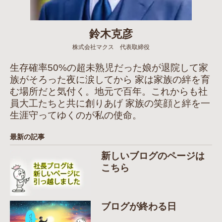
鈴木克彦
株式会社マクス 代表取締役
生存確率50%の超未熟児だった娘が退院して家
族がそろった夜に涙してから 家は家族の絆を育
む場所だと気付く。地元で百年。これからも社
員大工たちと共に創りあげ 家族の笑顔と絆を一
生涯守ってゆくのが私の使命。
最新の記事
新しいブログのページは
こちら
ブログが終わる日