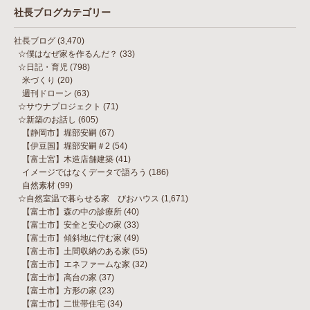
社長ブログカテゴリー
社長ブログ
(3,470)
☆僕はなぜ家を作るんだ？
(33)
☆日記・育児
(798)
米づくり
(20)
週刊ドローン
(63)
☆サウナプロジェクト
(71)
☆新築のお話し
(605)
【静岡市】堀部安嗣
(67)
【伊豆国】堀部安嗣＃2
(54)
【富士宮】木造店舗建築
(41)
イメージではなくデータで語ろう
(186)
自然素材
(99)
☆自然室温で暮らせる家 びおハウス
(1,671)
【富士市】森の中の診療所
(40)
【富士市】安全と安心の家
(33)
【富士市】傾斜地に佇む家
(49)
【富士市】土間収納のある家
(55)
【富士市】エネファームな家
(32)
【富士市】高台の家
(37)
【富士市】方形の家
(23)
【富士市】二世帯住宅
(34)