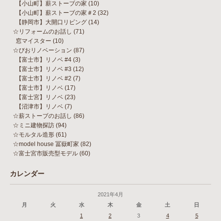
【小山町】薪ストーブの家
(10)
【小山町】薪ストーブの家＃2
(32)
【静岡市】大開口リビング
(14)
☆リフォームのお話し
(71)
窓マイスター
(10)
☆びおリノベーション
(87)
【富士市】リノベ #4
(3)
【富士市】リノベ #3
(12)
【富士市】リノベ #2
(7)
【富士市】リノベ
(17)
【富士宮】リノベ
(23)
【沼津市】リノベ
(7)
☆薪ストーブのお話し
(86)
☆ミニ建物探訪
(94)
☆モルタル造形
(61)
☆model house 冨嶽町家
(82)
☆富士宮市販売型モデル
(60)
カレンダー
2021年4月
月
火
水
木
金
土
日
1
2
3
4
5