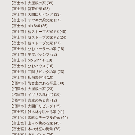
【富士市】大屋根の家
(39)
【富士市】新茶の家
(53)
【富士市】大開口リビング
(33)
【富士市】ケヤキの梁の家
(27)
【富士市】bio 6×6
(26)
【富士市】薪ストーブの家＃3
(48)
【富士市】薪ストーブの家＃2
(24)
【富士市】薪ストーブの家
(31)
【富士市】びおソーラーの家
(18)
【富士市】平屋パッシブ
(22)
【富士市】bio winnie
(18)
【富士市】びおハウス
(16)
【富士市】二階リビングの家
(23)
【富士市】店舗兼住宅
(10)
【沼津市】防音室のある平屋
(39)
【沼津市】大屋根の家
(23)
【沼津市】イギリス風住宅
(16)
【沼津市】倉庫のある家
(12)
【沼津市】大開口リビング
(15)
【富士宮】雑木林を眺める家
(41)
【富士宮】素敵なテーブルの家
(44)
【富士宮】山々を眺める家
(45)
【富士宮】木の外壁の街角
(78)
【富士宮】ガルバと木
(24)