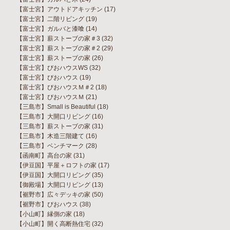
【富士宮】アウトドアキッチン
(17)
【富士宮】二階リビング
(19)
【富士宮】ガルバと漆喰
(14)
【富士宮】薪ストーブの家＃3
(32)
【富士宮】薪ストーブの家＃2
(29)
【富士宮】薪ストーブの家
(26)
【富士宮】びおハウスWS
(32)
【富士宮】びおハウス
(19)
【富士宮】びおハウスＭ＃2
(18)
【富士宮】びおハウスＭ
(21)
【三島市】Small is Beautiful
(18)
【三島市】大開口リビング
(16)
【三島市】薪ストーブの家
(31)
【三島市】木造三階建て
(16)
【三島市】ベンチマーク
(28)
【函南町】高台の家
(31)
【伊豆国】平屋＋ロフトの家
(17)
【伊豆国】大開口リビング
(35)
【御殿場】大開口リビング
(13)
【裾野市】広々デッキの家
(50)
【裾野市】びおハウス
(38)
【小山町】縁側の家
(18)
【小山町】開く高断熱住宅
(32)