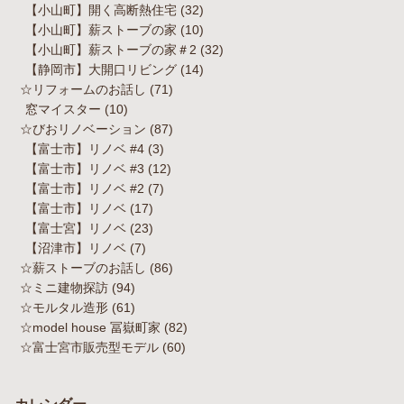
【小山町】開く高断熱住宅
(32)
【小山町】薪ストーブの家
(10)
【小山町】薪ストーブの家＃2
(32)
【静岡市】大開口リビング
(14)
☆リフォームのお話し
(71)
窓マイスター
(10)
☆びおリノベーション
(87)
【富士市】リノベ #4
(3)
【富士市】リノベ #3
(12)
【富士市】リノベ #2
(7)
【富士市】リノベ
(17)
【富士宮】リノベ
(23)
【沼津市】リノベ
(7)
☆薪ストーブのお話し
(86)
☆ミニ建物探訪
(94)
☆モルタル造形
(61)
☆model house 冨嶽町家
(82)
☆富士宮市販売型モデル
(60)