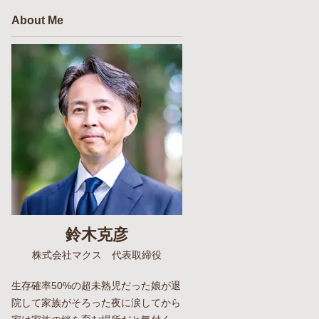
About Me
鈴木克彦
株式会社マクス 代表取締役
生存確率50%の超未熟児だった娘が退
院して家族がそろった夜に涙してから