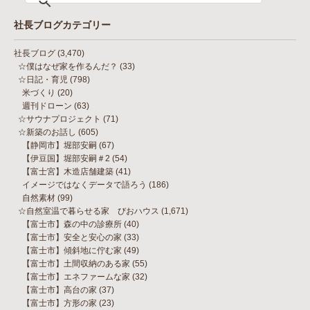
社長ブログカテゴリー
社長ブログ
(3,470)
☆僕はなぜ家を作るんだ？
(33)
☆日記・育児
(798)
米づくり
(20)
週刊ドローン
(63)
☆サウナプロジェクト
(71)
☆新築のお話し
(605)
【静岡市】堀部安嗣
(67)
【伊豆国】堀部安嗣＃2
(54)
【富士宮】木造店舗建築
(41)
イメージではなくデータで語ろう
(186)
自然素材
(99)
☆自然室温で暮らせる家 びおハウス
(1,671)
【富士市】森の中の診療所
(40)
【富士市】安全と安心の家
(33)
【富士市】傾斜地に佇む家
(49)
【富士市】土間収納のある家
(55)
【富士市】エネファームな家
(32)
【富士市】高台の家
(37)
【富士市】方形の家
(23)