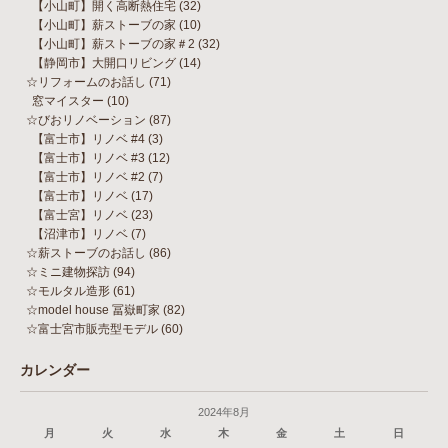
【小山町】開く高断熱住宅
(32)
【小山町】薪ストーブの家
(10)
【小山町】薪ストーブの家＃2
(32)
【静岡市】大開口リビング
(14)
☆リフォームのお話し
(71)
窓マイスター
(10)
☆びおリノベーション
(87)
【富士市】リノベ #4
(3)
【富士市】リノベ #3
(12)
【富士市】リノベ #2
(7)
【富士市】リノベ
(17)
【富士宮】リノベ
(23)
【沼津市】リノベ
(7)
☆薪ストーブのお話し
(86)
☆ミニ建物探訪
(94)
☆モルタル造形
(61)
☆model house 冨嶽町家
(82)
☆富士宮市販売型モデル
(60)
カレンダー
2024年8月
月
火
水
木
金
土
日