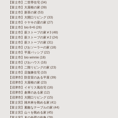
【富士市】二世帯住宅
(34)
【富士市】大屋根の家
(39)
【富士市】新茶の家
(53)
【富士市】大開口リビング
(33)
【富士市】ケヤキの梁の家
(27)
【富士市】bio 6×6
(26)
【富士市】薪ストーブの家＃3
(48)
【富士市】薪ストーブの家＃2
(24)
【富士市】薪ストーブの家
(31)
【富士市】びおソーラーの家
(18)
【富士市】平屋パッシブ
(22)
【富士市】bio winnie
(18)
【富士市】びおハウス
(16)
【富士市】二階リビングの家
(23)
【富士市】店舗兼住宅
(10)
【沼津市】防音室のある平屋
(39)
【沼津市】大屋根の家
(23)
【沼津市】イギリス風住宅
(16)
【沼津市】倉庫のある家
(12)
【沼津市】大開口リビング
(15)
【富士宮】雑木林を眺める家
(41)
【富士宮】素敵なテーブルの家
(44)
【富士宮】山々を眺める家
(45)
【富士宮】木の外壁の街角
(78)