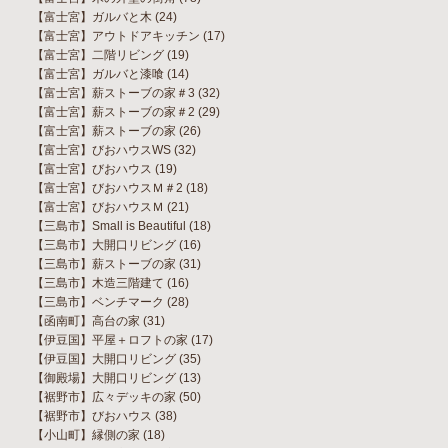
【富士宮】ガルバと木
(24)
【富士宮】アウトドアキッチン
(17)
【富士宮】二階リビング
(19)
【富士宮】ガルバと漆喰
(14)
【富士宮】薪ストーブの家＃3
(32)
【富士宮】薪ストーブの家＃2
(29)
【富士宮】薪ストーブの家
(26)
【富士宮】びおハウスWS
(32)
【富士宮】びおハウス
(19)
【富士宮】びおハウスＭ＃2
(18)
【富士宮】びおハウスＭ
(21)
【三島市】Small is Beautiful
(18)
【三島市】大開口リビング
(16)
【三島市】薪ストーブの家
(31)
【三島市】木造三階建て
(16)
【三島市】ベンチマーク
(28)
【函南町】高台の家
(31)
【伊豆国】平屋＋ロフトの家
(17)
【伊豆国】大開口リビング
(35)
【御殿場】大開口リビング
(13)
【裾野市】広々デッキの家
(50)
【裾野市】びおハウス
(38)
【小山町】縁側の家
(18)