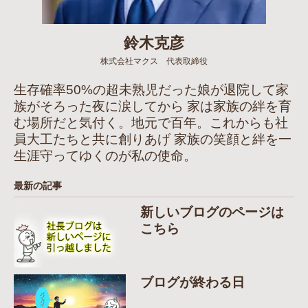
鈴木克彦
株式会社マクス 代表取締役
生存確率50%の超未熟児だった娘が退院して家
族がそろった夜に涙してから 家は家族の絆を育
む場所だと気付く。地元で百年。これからも社
員大工たちと共に創りあげ 家族の笑顔と絆を一
生涯守ってゆくのが私の使命。
最新の記事
新しいブログのページは
こちら
ブログが終わる日