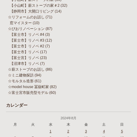
【小山町】薪ストーブの家＃2
(32)
【静岡市】大開口リビング
(14)
☆リフォームのお話し
(71)
窓マイスター
(10)
☆びおリノベーション
(87)
【富士市】リノベ #4
(3)
【富士市】リノベ #3
(12)
【富士市】リノベ #2
(7)
【富士市】リノベ
(17)
【富士宮】リノベ
(23)
【沼津市】リノベ
(7)
☆薪ストーブのお話し
(86)
☆ミニ建物探訪
(94)
☆モルタル造形
(61)
☆model house 冨嶽町家
(82)
☆富士宮市販売型モデル
(60)
カレンダー
2024年8月
月
火
水
木
金
土
日
1
2
3
4
5