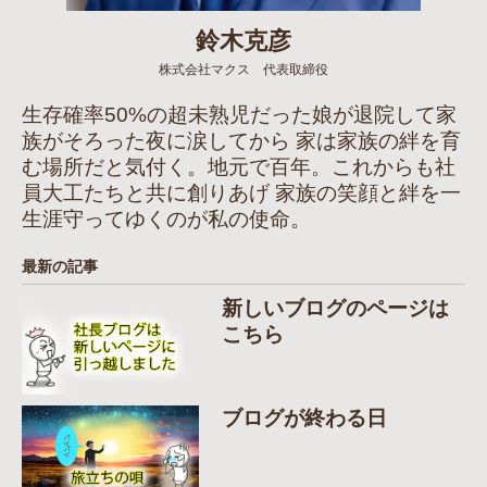
鈴木克彦
株式会社マクス 代表取締役
生存確率50%の超未熟児だった娘が退院して家
族がそろった夜に涙してから 家は家族の絆を育
む場所だと気付く。地元で百年。これからも社
員大工たちと共に創りあげ 家族の笑顔と絆を一
生涯守ってゆくのが私の使命。
最新の記事
新しいブログのページは
こちら
ブログが終わる日