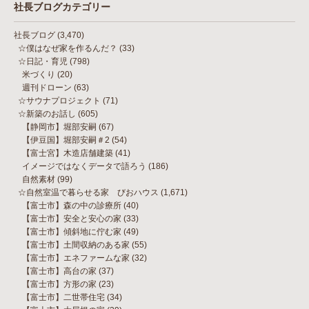
社長ブログカテゴリー
社長ブログ
(3,470)
☆僕はなぜ家を作るんだ？
(33)
☆日記・育児
(798)
米づくり
(20)
週刊ドローン
(63)
☆サウナプロジェクト
(71)
☆新築のお話し
(605)
【静岡市】堀部安嗣
(67)
【伊豆国】堀部安嗣＃2
(54)
【富士宮】木造店舗建築
(41)
イメージではなくデータで語ろう
(186)
自然素材
(99)
☆自然室温で暮らせる家 びおハウス
(1,671)
【富士市】森の中の診療所
(40)
【富士市】安全と安心の家
(33)
【富士市】傾斜地に佇む家
(49)
【富士市】土間収納のある家
(55)
【富士市】エネファームな家
(32)
【富士市】高台の家
(37)
【富士市】方形の家
(23)
【富士市】二世帯住宅
(34)