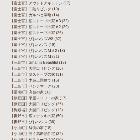
【富士宮】アウトドアキッチン
(17)
【富士宮】二階リビング
(19)
【富士宮】ガルバと漆喰
(14)
【富士宮】薪ストーブの家＃3
(32)
【富士宮】薪ストーブの家＃2
(29)
【富士宮】薪ストーブの家
(26)
【富士宮】びおハウスWS
(32)
【富士宮】びおハウス
(19)
【富士宮】びおハウスＭ＃2
(18)
【富士宮】びおハウスＭ
(21)
【三島市】Small is Beautiful
(18)
【三島市】大開口リビング
(16)
【三島市】薪ストーブの家
(31)
【三島市】木造三階建て
(16)
【三島市】ベンチマーク
(28)
【函南町】高台の家
(31)
【伊豆国】平屋＋ロフトの家
(17)
【伊豆国】大開口リビング
(35)
【御殿場】大開口リビング
(13)
【裾野市】広々デッキの家
(50)
【裾野市】びおハウス
(38)
【小山町】縁側の家
(18)
【小山町】開く高断熱住宅
(32)
【小山町】薪ストーブの家
(10)