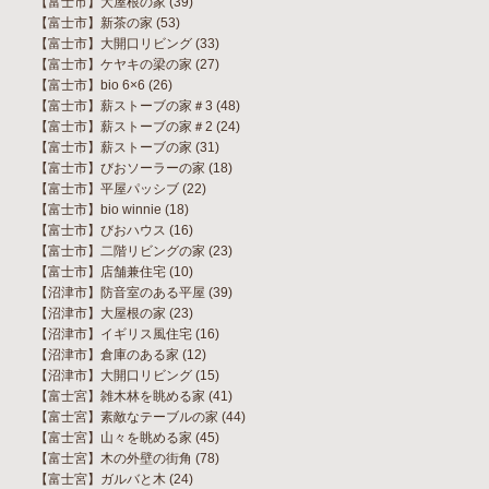
【富士市】大屋根の家
(39)
【富士市】新茶の家
(53)
【富士市】大開口リビング
(33)
【富士市】ケヤキの梁の家
(27)
【富士市】bio 6×6
(26)
【富士市】薪ストーブの家＃3
(48)
【富士市】薪ストーブの家＃2
(24)
【富士市】薪ストーブの家
(31)
【富士市】びおソーラーの家
(18)
【富士市】平屋パッシブ
(22)
【富士市】bio winnie
(18)
【富士市】びおハウス
(16)
【富士市】二階リビングの家
(23)
【富士市】店舗兼住宅
(10)
【沼津市】防音室のある平屋
(39)
【沼津市】大屋根の家
(23)
【沼津市】イギリス風住宅
(16)
【沼津市】倉庫のある家
(12)
【沼津市】大開口リビング
(15)
【富士宮】雑木林を眺める家
(41)
【富士宮】素敵なテーブルの家
(44)
【富士宮】山々を眺める家
(45)
【富士宮】木の外壁の街角
(78)
【富士宮】ガルバと木
(24)