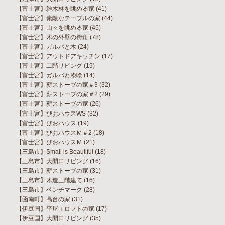
【富士宮】雑木林を眺める家
(41)
【富士宮】素敵なテーブルの家
(44)
【富士宮】山々を眺める家
(45)
【富士宮】木の外壁の街角
(78)
【富士宮】ガルバと木
(24)
【富士宮】アウトドアキッチン
(17)
【富士宮】二階リビング
(19)
【富士宮】ガルバと漆喰
(14)
【富士宮】薪ストーブの家＃3
(32)
【富士宮】薪ストーブの家＃2
(29)
【富士宮】薪ストーブの家
(26)
【富士宮】びおハウスWS
(32)
【富士宮】びおハウス
(19)
【富士宮】びおハウスＭ＃2
(18)
【富士宮】びおハウスＭ
(21)
【三島市】Small is Beautiful
(18)
【三島市】大開口リビング
(16)
【三島市】薪ストーブの家
(31)
【三島市】木造三階建て
(16)
【三島市】ベンチマーク
(28)
【函南町】高台の家
(31)
【伊豆国】平屋＋ロフトの家
(17)
【伊豆国】大開口リビング
(35)