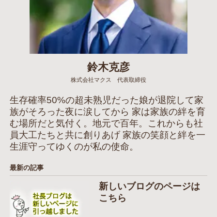
鈴木克彦
株式会社マクス 代表取締役
生存確率50%の超未熟児だった娘が退院して家
族がそろった夜に涙してから 家は家族の絆を育
む場所だと気付く。地元で百年。これからも社
員大工たちと共に創りあげ 家族の笑顔と絆を一
生涯守ってゆくのが私の使命。
最新の記事
新しいブログのページは
こちら