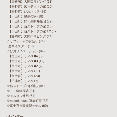
【御殿場】大開口リビング
(13)
【裾野市】広々デッキの家
(50)
【裾野市】びおハウス
(38)
【小山町】縁側の家
(18)
【小山町】開く高断熱住宅
(32)
【小山町】薪ストーブの家
(10)
【小山町】薪ストーブの家＃2
(32)
【静岡市】大開口リビング
(14)
☆リフォームのお話し
(71)
窓マイスター
(10)
☆びおリノベーション
(87)
【富士市】リノベ #4
(3)
【富士市】リノベ #3
(12)
【富士市】リノベ #2
(7)
【富士市】リノベ
(17)
【富士宮】リノベ
(23)
【沼津市】リノベ
(7)
☆薪ストーブのお話し
(86)
☆ミニ建物探訪
(94)
☆モルタル造形
(61)
☆model house 冨嶽町家
(82)
☆富士宮市販売型モデル
(60)
カレンダー