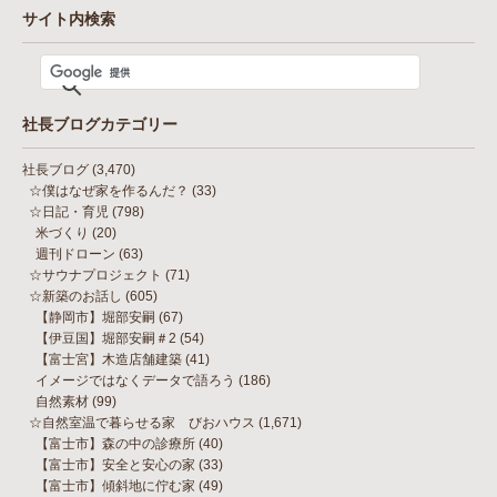
サイト内検索
社長ブログカテゴリー
社長ブログ
(3,470)
☆僕はなぜ家を作るんだ？
(33)
☆日記・育児
(798)
米づくり
(20)
週刊ドローン
(63)
☆サウナプロジェクト
(71)
☆新築のお話し
(605)
【静岡市】堀部安嗣
(67)
【伊豆国】堀部安嗣＃2
(54)
【富士宮】木造店舗建築
(41)
イメージではなくデータで語ろう
(186)
自然素材
(99)
☆自然室温で暮らせる家 びおハウス
(1,671)
【富士市】森の中の診療所
(40)
【富士市】安全と安心の家
(33)
【富士市】傾斜地に佇む家
(49)