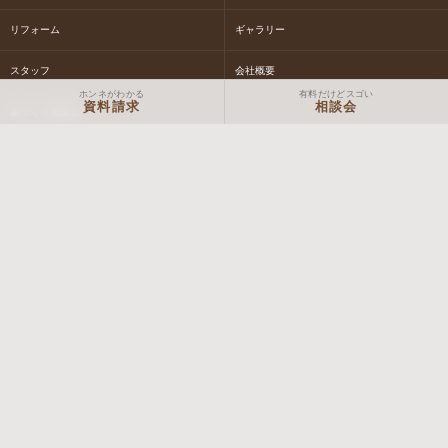
リフォーム
ギャラリー
スタッフ
会社概要
ホンネがわかる
有料だけどスゴい
資料請求
相談会
家づくり相談会
社長ブログ
女性スタッフブログ
現場スタッフブログ
体験イベントについて
NEWS&EVENT情報
お問合せ
お見積り
資料請求
Macs STORY