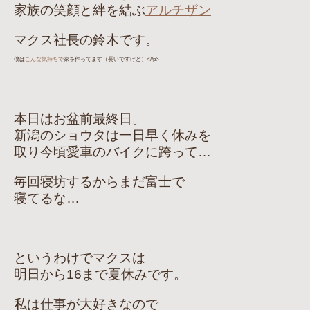
家族の笑顔と絆を結ぶ
アルチザン
マクス社長の鈴木です。
僕は
こんな気持ちで
家を作ってます
（長
いですけど）<//p>
本日はお盆前最終日。
新潟のショウタは一日早く休みを
取り今頃愛車のバイクに跨って…
毎回寝坊するからまだ富士で
寝てるな…
というわけでマクスは
明日から16まで夏休みです。
私は仕事が大好きなので