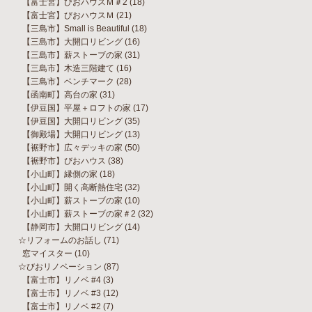
【富士宮】びおハウスＭ＃2
(18)
【富士宮】びおハウスＭ
(21)
【三島市】Small is Beautiful
(18)
【三島市】大開口リビング
(16)
【三島市】薪ストーブの家
(31)
【三島市】木造三階建て
(16)
【三島市】ベンチマーク
(28)
【函南町】高台の家
(31)
【伊豆国】平屋＋ロフトの家
(17)
【伊豆国】大開口リビング
(35)
【御殿場】大開口リビング
(13)
【裾野市】広々デッキの家
(50)
【裾野市】びおハウス
(38)
【小山町】縁側の家
(18)
【小山町】開く高断熱住宅
(32)
【小山町】薪ストーブの家
(10)
【小山町】薪ストーブの家＃2
(32)
【静岡市】大開口リビング
(14)
☆リフォームのお話し
(71)
窓マイスター
(10)
☆びおリノベーション
(87)
【富士市】リノベ #4
(3)
【富士市】リノベ #3
(12)
【富士市】リノベ #2
(7)