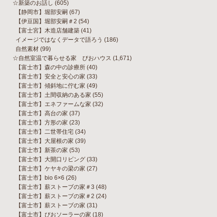
☆新築のお話し
(605)
【静岡市】堀部安嗣
(67)
【伊豆国】堀部安嗣＃2
(54)
【富士宮】木造店舗建築
(41)
イメージではなくデータで語ろう
(186)
自然素材
(99)
☆自然室温で暮らせる家 びおハウス
(1,671)
【富士市】森の中の診療所
(40)
【富士市】安全と安心の家
(33)
【富士市】傾斜地に佇む家
(49)
【富士市】土間収納のある家
(55)
【富士市】エネファームな家
(32)
【富士市】高台の家
(37)
【富士市】方形の家
(23)
【富士市】二世帯住宅
(34)
【富士市】大屋根の家
(39)
【富士市】新茶の家
(53)
【富士市】大開口リビング
(33)
【富士市】ケヤキの梁の家
(27)
【富士市】bio 6×6
(26)
【富士市】薪ストーブの家＃3
(48)
【富士市】薪ストーブの家＃2
(24)
【富士市】薪ストーブの家
(31)
【富士市】びおソーラーの家
(18)