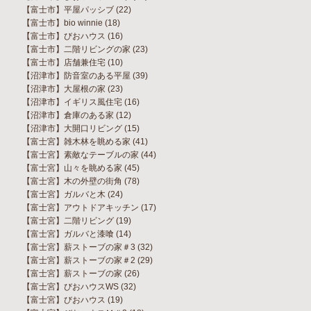
【富士市】平屋パッシブ
(22)
【富士市】bio winnie
(18)
【富士市】びおハウス
(16)
【富士市】二階リビングの家
(23)
【富士市】店舗兼住宅
(10)
【沼津市】防音室のある平屋
(39)
【沼津市】大屋根の家
(23)
【沼津市】イギリス風住宅
(16)
【沼津市】倉庫のある家
(12)
【沼津市】大開口リビング
(15)
【富士宮】雑木林を眺める家
(41)
【富士宮】素敵なテーブルの家
(44)
【富士宮】山々を眺める家
(45)
【富士宮】木の外壁の街角
(78)
【富士宮】ガルバと木
(24)
【富士宮】アウトドアキッチン
(17)
【富士宮】二階リビング
(19)
【富士宮】ガルバと漆喰
(14)
【富士宮】薪ストーブの家＃3
(32)
【富士宮】薪ストーブの家＃2
(29)
【富士宮】薪ストーブの家
(26)
【富士宮】びおハウスWS
(32)
【富士宮】びおハウス
(19)