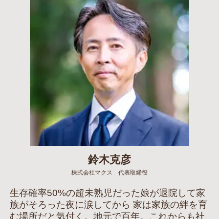
鈴木克彦
株式会社マクス 代表取締役
生存確率50%の超未熟児だった娘が退院して家
族がそろった夜に涙してから 家は家族の絆を育
む場所だと気付く。地元で百年。これからも社