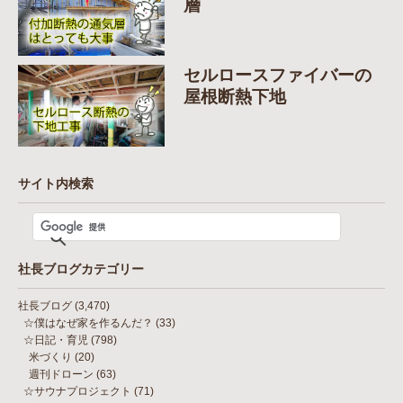
層
セルロースファイバーの
屋根断熱下地
サイト内検索
社長ブログカテゴリー
社長ブログ
(3,470)
☆僕はなぜ家を作るんだ？
(33)
☆日記・育児
(798)
米づくり
(20)
週刊ドローン
(63)
☆サウナプロジェクト
(71)