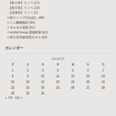
【富士市】リノベ
(17)
【富士宮】リノベ
(23)
【沼津市】リノベ
(7)
☆薪ストーブのお話し
(86)
☆ミニ建物探訪
(94)
☆モルタル造形
(61)
☆model house 冨嶽町家
(82)
☆富士宮市販売型モデル
(60)
カレンダー
2023年8月
月
火
水
木
金
土
日
1
2
3
4
5
6
7
8
9
10
11
12
13
14
15
16
17
18
19
20
21
22
23
24
25
26
27
28
29
30
31
« 7月
9月 »