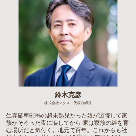
鈴木克彦
株式会社マクス 代表取締役
生存確率50%の超未熟児だった娘が退院して家
族がそろった夜に涙してから 家は家族の絆を育
む場所だと気付く。地元で百年。これからも社