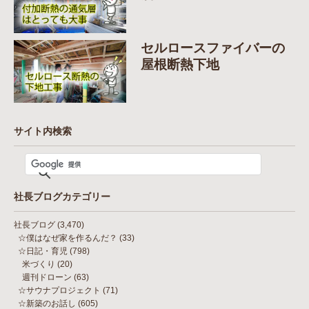
セルロースファイバーの
屋根断熱下地
サイト内検索
社長ブログカテゴリー
社長ブログ
(3,470)
☆僕はなぜ家を作るんだ？
(33)
☆日記・育児
(798)
米づくり
(20)
週刊ドローン
(63)
☆サウナプロジェクト
(71)
☆新築のお話し
(605)