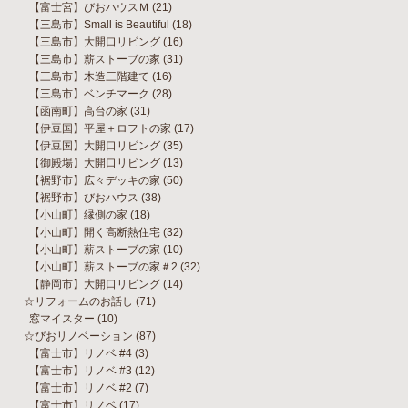
【富士宮】びおハウスＭ
(21)
【三島市】Small is Beautiful
(18)
【三島市】大開口リビング
(16)
【三島市】薪ストーブの家
(31)
【三島市】木造三階建て
(16)
【三島市】ベンチマーク
(28)
【函南町】高台の家
(31)
【伊豆国】平屋＋ロフトの家
(17)
【伊豆国】大開口リビング
(35)
【御殿場】大開口リビング
(13)
【裾野市】広々デッキの家
(50)
【裾野市】びおハウス
(38)
【小山町】縁側の家
(18)
【小山町】開く高断熱住宅
(32)
【小山町】薪ストーブの家
(10)
【小山町】薪ストーブの家＃2
(32)
【静岡市】大開口リビング
(14)
☆リフォームのお話し
(71)
窓マイスター
(10)
☆びおリノベーション
(87)
【富士市】リノベ #4
(3)
【富士市】リノベ #3
(12)
【富士市】リノベ #2
(7)
【富士市】リノベ
(17)