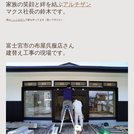
家族の笑顔と絆を結ぶ
アルチザン
マクス社長の鈴木です。
僕は
こんな気持ち
で家を作ってます（長いですけど）。
富士宮市の布屋呉服店さん
建替え工事の現場です。