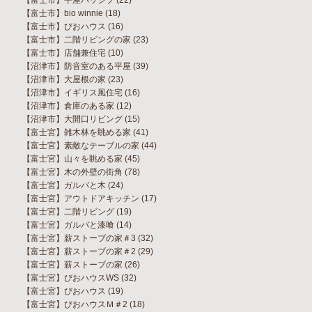
【富士市】平屋パッシブ
(22)
【富士市】bio winnie
(18)
【富士市】びおハウス
(16)
【富士市】二階リビングの家
(23)
【富士市】店舗兼住宅
(10)
【沼津市】防音室のある平屋
(39)
【沼津市】大屋根の家
(23)
【沼津市】イギリス風住宅
(16)
【沼津市】倉庫のある家
(12)
【沼津市】大開口リビング
(15)
【富士宮】雑木林を眺める家
(41)
【富士宮】素敵なテーブルの家
(44)
【富士宮】山々を眺める家
(45)
【富士宮】木の外壁の街角
(78)
【富士宮】ガルバと木
(24)
【富士宮】アウトドアキッチン
(17)
【富士宮】二階リビング
(19)
【富士宮】ガルバと漆喰
(14)
【富士宮】薪ストーブの家＃3
(32)
【富士宮】薪ストーブの家＃2
(29)
【富士宮】薪ストーブの家
(26)
【富士宮】びおハウスWS
(32)
【富士宮】びおハウス
(19)
【富士宮】びおハウスＭ＃2
(18)