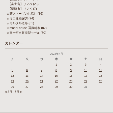
【富士宮】リノベ
(23)
【沼津市】リノベ
(7)
☆薪ストーブのお話し
(86)
☆ミニ建物探訪
(94)
☆モルタル造形
(61)
☆model house 冨嶽町家
(82)
☆富士宮市販売型モデル
(60)
カレンダー
2022年4月
月
火
水
木
金
土
日
1
2
3
4
5
6
7
8
9
10
11
12
13
14
15
16
17
18
19
20
21
22
23
24
25
26
27
28
29
30
31
« 3月
5月 »