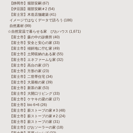
【静岡市】堀部安嗣
(67)
【伊豆国】堀部安嗣＃2
(54)
【富士宮】木造店舗建築
(41)
イメージではなくデータで語ろう
(186)
自然素材
(99)
☆自然室温で暮らせる家 びおハウス
(1,671)
【富士市】森の中の診療所
(40)
【富士市】安全と安心の家
(33)
【富士市】傾斜地に佇む家
(49)
【富士市】土間収納のある家
(55)
【富士市】エネファームな家
(32)
【富士市】高台の家
(37)
【富士市】方形の家
(23)
【富士市】二世帯住宅
(34)
【富士市】大屋根の家
(39)
【富士市】新茶の家
(53)
【富士市】大開口リビング
(33)
【富士市】ケヤキの梁の家
(27)
【富士市】bio 6×6
(26)
【富士市】薪ストーブの家＃3
(48)
【富士市】薪ストーブの家＃2
(24)
【富士市】薪ストーブの家
(31)
【富士市】びおソーラーの家
(18)