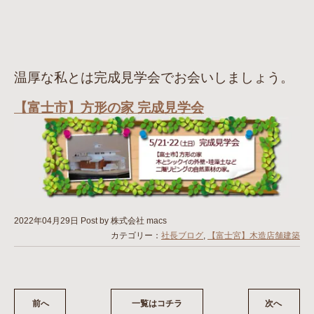
温厚な私とは完成見学会でお会いしましょう。
【富士市】方形の家 完成見学会
2022年04月29日
Post by 株式会社 macs
カテゴリー：
社長ブログ
,
【富士宮】木造店舗建築
前へ
一覧はコチラ
次へ