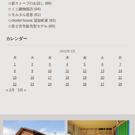
☆薪ストーブのお話し
(86)
☆ミニ建物探訪
(94)
☆モルタル造形
(61)
☆model house 冨嶽町家
(82)
☆富士宮市販売型モデル
(60)
カレンダー
2022年3月
月
火
水
木
金
土
日
1
2
3
4
5
6
7
8
9
10
11
12
13
14
15
16
17
18
19
20
21
22
23
24
25
26
27
28
« 2月
3月 »