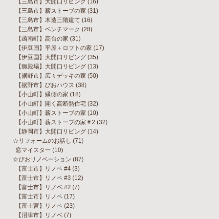
【三島市】大開口リビング
(16)
【三島市】薪ストーブの家
(31)
【三島市】木造三階建て
(16)
【三島市】ベンチマーク
(28)
【函南町】高台の家
(31)
【伊豆国】平屋＋ロフトの家
(17)
【伊豆国】大開口リビング
(35)
【御殿場】大開口リビング
(13)
【裾野市】広々デッキの家
(50)
【裾野市】びおハウス
(38)
【小山町】縁側の家
(18)
【小山町】開く高断熱住宅
(32)
【小山町】薪ストーブの家
(10)
【小山町】薪ストーブの家＃2
(32)
【静岡市】大開口リビング
(14)
☆リフォームのお話し
(71)
窓マイスター
(10)
☆びおリノベーション
(87)
【富士市】リノベ #4
(3)
【富士市】リノベ #3
(12)
【富士市】リノベ #2
(7)
【富士市】リノベ
(17)
【富士宮】リノベ
(23)
【沼津市】リノベ
(7)