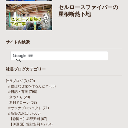
セルロースファイバーの
屋根断熱下地
サイト内検索
社長ブログカテゴリー
社長ブログ
(3,470)
☆僕はなぜ家を作るんだ？
(33)
☆日記・育児
(798)
米づくり
(20)
週刊ドローン
(63)
☆サウナプロジェクト
(71)
☆新築のお話し
(605)
【静岡市】堀部安嗣
(67)
【伊豆国】堀部安嗣＃2
(54)