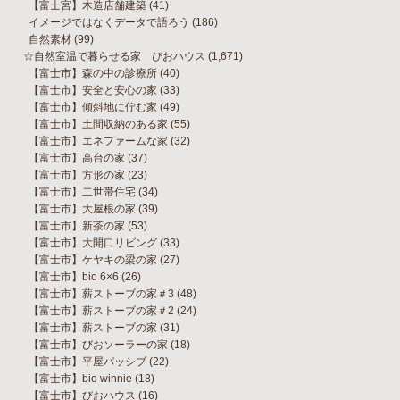
【富士宮】木造店舗建築
(41)
イメージではなくデータで語ろう
(186)
自然素材
(99)
☆自然室温で暮らせる家 びおハウス
(1,671)
【富士市】森の中の診療所
(40)
【富士市】安全と安心の家
(33)
【富士市】傾斜地に佇む家
(49)
【富士市】土間収納のある家
(55)
【富士市】エネファームな家
(32)
【富士市】高台の家
(37)
【富士市】方形の家
(23)
【富士市】二世帯住宅
(34)
【富士市】大屋根の家
(39)
【富士市】新茶の家
(53)
【富士市】大開口リビング
(33)
【富士市】ケヤキの梁の家
(27)
【富士市】bio 6×6
(26)
【富士市】薪ストーブの家＃3
(48)
【富士市】薪ストーブの家＃2
(24)
【富士市】薪ストーブの家
(31)
【富士市】びおソーラーの家
(18)
【富士市】平屋パッシブ
(22)
【富士市】bio winnie
(18)
【富士市】びおハウス
(16)