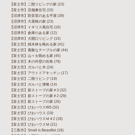
【富士市】二階リビングの家
(23)
【富士市】店舗兼住宅
(10)
【沼津市】防音室のある平屋
(39)
【沼津市】大屋根の家
(23)
【沼津市】イギリス風住宅
(16)
【沼津市】倉庫のある家
(12)
【沼津市】大開口リビング
(15)
【富士宮】雑木林を眺める家
(41)
【富士宮】素敵なテーブルの家
(44)
【富士宮】山々を眺める家
(45)
【富士宮】木の外壁の街角
(78)
【富士宮】ガルバと木
(24)
【富士宮】アウトドアキッチン
(17)
【富士宮】二階リビング
(19)
【富士宮】ガルバと漆喰
(14)
【富士宮】薪ストーブの家＃3
(32)
【富士宮】薪ストーブの家＃2
(29)
【富士宮】薪ストーブの家
(26)
【富士宮】びおハウスWS
(32)
【富士宮】びおハウス
(19)
【富士宮】びおハウスＭ＃2
(18)
【富士宮】びおハウスＭ
(21)
【三島市】Small is Beautiful
(18)