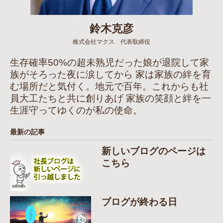
鈴木克彦
株式会社マクス 代表取締役
生存確率50%の超未熟児だった娘が退院して家
族がそろった夜に涙してから 家は家族の絆を育
む場所だと気付く。地元で百年。これからも社
員大工たちと共に創りあげ 家族の笑顔と絆を一
生涯守ってゆくのが私の使命。
最新の記事
新しいブログのページは
こちら
ブログが終わる日