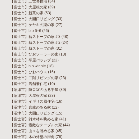
【富士市】二世帯住宅
(34)
【富士市】大屋根の家
(39)
【富士市】新茶の家
(53)
【富士市】大開口リビング
(33)
【富士市】ケヤキの梁の家
(27)
【富士市】bio 6×6
(26)
【富士市】薪ストーブの家＃3
(48)
【富士市】薪ストーブの家＃2
(24)
【富士市】薪ストーブの家
(31)
【富士市】びおソーラーの家
(18)
【富士市】平屋パッシブ
(22)
【富士市】bio winnie
(18)
【富士市】びおハウス
(16)
【富士市】二階リビングの家
(23)
【富士市】店舗兼住宅
(10)
【沼津市】防音室のある平屋
(39)
【沼津市】大屋根の家
(23)
【沼津市】イギリス風住宅
(16)
【沼津市】倉庫のある家
(12)
【沼津市】大開口リビング
(15)
【富士宮】雑木林を眺める家
(41)
【富士宮】素敵なテーブルの家
(44)
【富士宮】山々を眺める家
(45)
【富士宮】木の外壁の街角
(78)