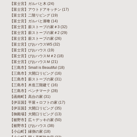
【富士宮】ガルバと木
(24)
【富士宮】アウトドアキッチン
(17)
【富士宮】二階リビング
(19)
【富士宮】ガルバと漆喰
(14)
【富士宮】薪ストーブの家＃3
(32)
【富士宮】薪ストーブの家＃2
(29)
【富士宮】薪ストーブの家
(26)
【富士宮】びおハウスWS
(32)
【富士宮】びおハウス
(19)
【富士宮】びおハウスＭ＃2
(18)
【富士宮】びおハウスＭ
(21)
【三島市】Small is Beautiful
(18)
【三島市】大開口リビング
(16)
【三島市】薪ストーブの家
(31)
【三島市】木造三階建て
(16)
【三島市】ベンチマーク
(28)
【函南町】高台の家
(31)
【伊豆国】平屋＋ロフトの家
(17)
【伊豆国】大開口リビング
(35)
【御殿場】大開口リビング
(13)
【裾野市】広々デッキの家
(50)
【裾野市】びおハウス
(38)
【小山町】縁側の家
(18)