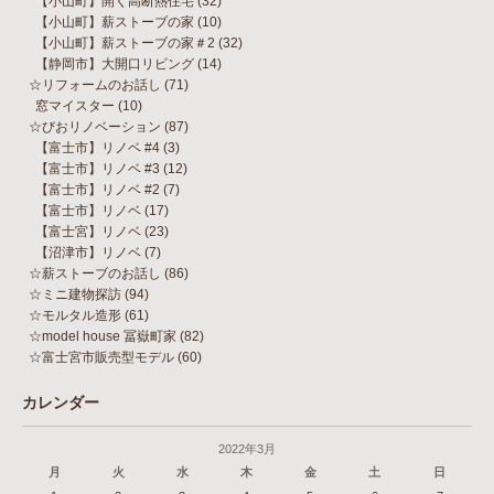
【小山町】開く高断熱住宅
(32)
【小山町】薪ストーブの家
(10)
【小山町】薪ストーブの家＃2
(32)
【静岡市】大開口リビング
(14)
☆リフォームのお話し
(71)
窓マイスター
(10)
☆びおリノベーション
(87)
【富士市】リノベ #4
(3)
【富士市】リノベ #3
(12)
【富士市】リノベ #2
(7)
【富士市】リノベ
(17)
【富士宮】リノベ
(23)
【沼津市】リノベ
(7)
☆薪ストーブのお話し
(86)
☆ミニ建物探訪
(94)
☆モルタル造形
(61)
☆model house 冨嶽町家
(82)
☆富士宮市販売型モデル
(60)
カレンダー
2022年3月
月
火
水
木
金
土
日