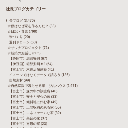
社長ブログカテゴリー
社長ブログ
(3,470)
☆僕はなぜ家を作るんだ？
(33)
☆日記・育児
(798)
米づくり
(20)
週刊ドローン
(63)
☆サウナプロジェクト
(71)
☆新築のお話し
(605)
【静岡市】堀部安嗣
(67)
【伊豆国】堀部安嗣＃2
(54)
【富士宮】木造店舗建築
(41)
イメージではなくデータで語ろう
(186)
自然素材
(99)
☆自然室温で暮らせる家 びおハウス
(1,671)
【富士市】森の中の診療所
(40)
【富士市】安全と安心の家
(33)
【富士市】傾斜地に佇む家
(49)
【富士市】土間収納のある家
(55)
【富士市】エネファームな家
(32)
【富士市】高台の家
(37)
【富士市】方形の家
(23)