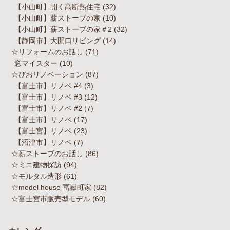
【小山町】開く高断熱住宅
(32)
【小山町】薪ストーブの家
(10)
【小山町】薪ストーブの家＃2
(32)
【静岡市】大開口リビング
(14)
☆リフォームのお話し
(71)
窓マイスター
(10)
☆びおリノベーション
(87)
【富士市】リノベ #4
(3)
【富士市】リノベ #3
(12)
【富士市】リノベ #2
(7)
【富士市】リノベ
(17)
【富士宮】リノベ
(23)
【沼津市】リノベ
(7)
☆薪ストーブのお話し
(86)
☆ミニ建物探訪
(94)
☆モルタル造形
(61)
☆model house 冨嶽町家
(82)
☆富士宮市販売型モデル
(60)