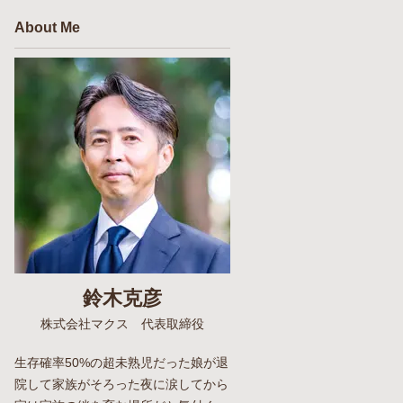
About Me
鈴木克彦
株式会社マクス 代表取締役
生存確率50%の超未熟児だった娘が退
院して家族がそろった夜に涙してから