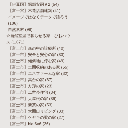
【伊豆国】堀部安嗣＃2
(54)
【富士宮】木造店舗建築
(41)
イメージではなくデータで語ろう
(186)
自然素材
(99)
☆自然室温で暮らせる家 びおハウ
ス
(1,671)
【富士市】森の中の診療所
(40)
【富士市】安全と安心の家
(33)
【富士市】傾斜地に佇む家
(49)
【富士市】土間収納のある家
(55)
【富士市】エネファームな家
(32)
【富士市】高台の家
(37)
【富士市】方形の家
(23)
【富士市】二世帯住宅
(34)
【富士市】大屋根の家
(39)
【富士市】新茶の家
(53)
【富士市】大開口リビング
(33)
【富士市】ケヤキの梁の家
(27)
【富士市】bio 6×6
(26)