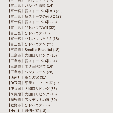
【富士宮】ガルバと漆喰
(14)
【富士宮】薪ストーブの家＃3
(32)
【富士宮】薪ストーブの家＃2
(29)
【富士宮】薪ストーブの家
(26)
【富士宮】びおハウスWS
(32)
【富士宮】びおハウス
(19)
【富士宮】びおハウスＭ＃2
(18)
【富士宮】びおハウスＭ
(21)
【三島市】Small is Beautiful
(18)
【三島市】大開口リビング
(16)
【三島市】薪ストーブの家
(31)
【三島市】木造三階建て
(16)
【三島市】ベンチマーク
(28)
【函南町】高台の家
(31)
【伊豆国】平屋＋ロフトの家
(17)
【伊豆国】大開口リビング
(35)
【御殿場】大開口リビング
(13)
【裾野市】広々デッキの家
(50)
【裾野市】びおハウス
(38)
【小山町】縁側の家
(18)