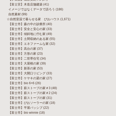
【富士宮】木造店舗建築
(41)
イメージではなくデータで語ろう
(186)
自然素材
(99)
☆自然室温で暮らせる家 びおハウス
(1,671)
【富士市】森の中の診療所
(40)
【富士市】安全と安心の家
(33)
【富士市】傾斜地に佇む家
(49)
【富士市】土間収納のある家
(55)
【富士市】エネファームな家
(32)
【富士市】高台の家
(37)
【富士市】方形の家
(23)
【富士市】二世帯住宅
(34)
【富士市】大屋根の家
(39)
【富士市】新茶の家
(53)
【富士市】大開口リビング
(33)
【富士市】ケヤキの梁の家
(27)
【富士市】bio 6×6
(26)
【富士市】薪ストーブの家＃3
(48)
【富士市】薪ストーブの家＃2
(24)
【富士市】薪ストーブの家
(31)
【富士市】びおソーラーの家
(18)
【富士市】平屋パッシブ
(22)
【富士市】bio winnie
(18)