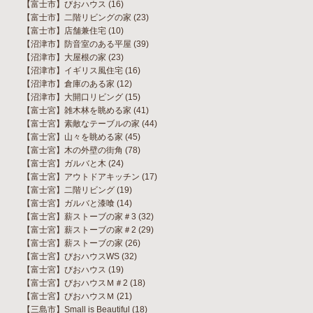
【富士市】びおハウス
(16)
【富士市】二階リビングの家
(23)
【富士市】店舗兼住宅
(10)
【沼津市】防音室のある平屋
(39)
【沼津市】大屋根の家
(23)
【沼津市】イギリス風住宅
(16)
【沼津市】倉庫のある家
(12)
【沼津市】大開口リビング
(15)
【富士宮】雑木林を眺める家
(41)
【富士宮】素敵なテーブルの家
(44)
【富士宮】山々を眺める家
(45)
【富士宮】木の外壁の街角
(78)
【富士宮】ガルバと木
(24)
【富士宮】アウトドアキッチン
(17)
【富士宮】二階リビング
(19)
【富士宮】ガルバと漆喰
(14)
【富士宮】薪ストーブの家＃3
(32)
【富士宮】薪ストーブの家＃2
(29)
【富士宮】薪ストーブの家
(26)
【富士宮】びおハウスWS
(32)
【富士宮】びおハウス
(19)
【富士宮】びおハウスＭ＃2
(18)
【富士宮】びおハウスＭ
(21)
【三島市】Small is Beautiful
(18)