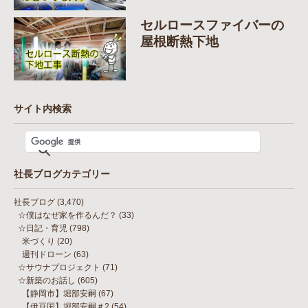
セルロースファイバーの
屋根断熱下地
サイト内検索
社長ブログカテゴリー
社長ブログ
(3,470)
☆僕はなぜ家を作るんだ？
(33)
☆日記・育児
(798)
米づくり
(20)
週刊ドローン
(63)
☆サウナプロジェクト
(71)
☆新築のお話し
(605)
【静岡市】堀部安嗣
(67)
【伊豆国】堀部安嗣＃2
(54)