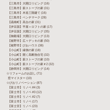
【三島市】大開口リビング
(16)
【三島市】薪ストーブの家
(31)
【三島市】木造三階建て
(16)
【三島市】ベンチマーク
(28)
【函南町】高台の家
(31)
【伊豆国】平屋＋ロフトの家
(17)
【伊豆国】大開口リビング
(35)
【御殿場】大開口リビング
(13)
【裾野市】広々デッキの家
(50)
【裾野市】びおハウス
(38)
【小山町】縁側の家
(18)
【小山町】開く高断熱住宅
(32)
【小山町】薪ストーブの家
(10)
【小山町】薪ストーブの家＃2
(32)
【静岡市】大開口リビング
(14)
☆リフォームのお話し
(71)
窓マイスター
(10)
☆びおリノベーション
(87)
【富士市】リノベ #4
(3)
【富士市】リノベ #3
(12)
【富士市】リノベ #2
(7)
【富士市】リノベ
(17)
【富士宮】リノベ
(23)