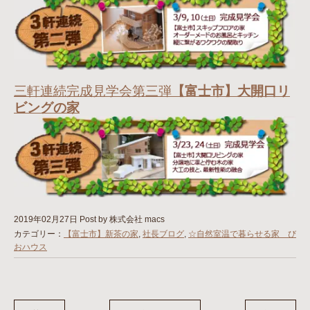
三軒連続完成見学会第三弾
【富士市】大開口リ
ビングの家
2019年02月27日
Post by 株式会社 macs
カテゴリー：
【富士市】新茶の家
,
社長ブログ
,
☆自然室温で暮らせる家 び
おハウス