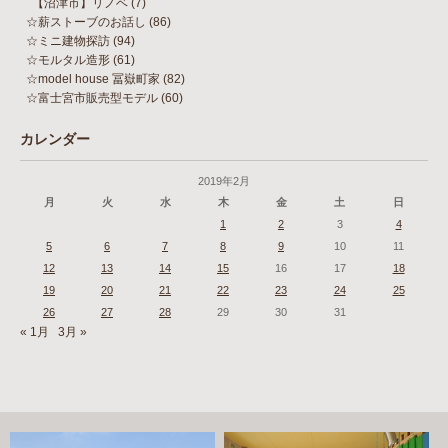
【沼津市】リノベ
(7)
☆薪ストーブのお話し
(86)
☆ミニ建物探訪
(94)
☆モルタル造形
(61)
☆model house 冨嶽町家
(82)
☆富士宮市販売型モデル
(60)
カレンダー
2019年2月
月
火
水
木
金
土
日
1
2
3
4
5
6
7
8
9
10
11
12
13
14
15
16
17
18
19
20
21
22
23
24
25
26
27
28
29
30
31
« 1月
3月 »