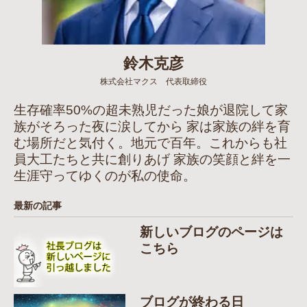
鈴木克彦
株式会社マクス 代表取締役
生存確率50%の超未熟児だった娘が退院して家
族がそろった夜に涙してから 家は家族の絆を育
む場所だと気付く。地元で百年。これからも社
員大工たちと共に創りあげ 家族の笑顔と絆を一
生涯守ってゆくのが私の使命。
最新の記事
新しいブログのページは
こちら
ブログが終わる日