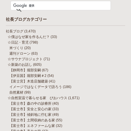
社長ブログカテゴリー
社長ブログ
(3,470)
☆僕はなぜ家を作るんだ？
(33)
☆日記・育児
(798)
米づくり
(20)
週刊ドローン
(63)
☆サウナプロジェクト
(71)
☆新築のお話し
(605)
【静岡市】堀部安嗣
(67)
【伊豆国】堀部安嗣＃2
(54)
【富士宮】木造店舗建築
(41)
イメージではなくデータで語ろう
(186)
自然素材
(99)
☆自然室温で暮らせる家 びおハウス
(1,671)
【富士市】森の中の診療所
(40)
【富士市】安全と安心の家
(33)
【富士市】傾斜地に佇む家
(49)
【富士市】土間収納のある家
(55)
【富士市】エネファームな家
(32)