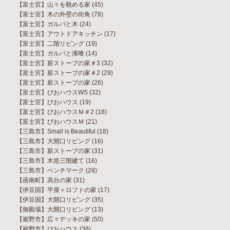
【富士宮】山々を眺める家
(45)
【富士宮】木の外壁の街角
(78)
【富士宮】ガルバと木
(24)
【富士宮】アウトドアキッチン
(17)
【富士宮】二階リビング
(19)
【富士宮】ガルバと漆喰
(14)
【富士宮】薪ストーブの家＃3
(32)
【富士宮】薪ストーブの家＃2
(29)
【富士宮】薪ストーブの家
(26)
【富士宮】びおハウスWS
(32)
【富士宮】びおハウス
(19)
【富士宮】びおハウスＭ＃2
(18)
【富士宮】びおハウスＭ
(21)
【三島市】Small is Beautiful
(18)
【三島市】大開口リビング
(16)
【三島市】薪ストーブの家
(31)
【三島市】木造三階建て
(16)
【三島市】ベンチマーク
(28)
【函南町】高台の家
(31)
【伊豆国】平屋＋ロフトの家
(17)
【伊豆国】大開口リビング
(35)
【御殿場】大開口リビング
(13)
【裾野市】広々デッキの家
(50)
【裾野市】びおハウス
(38)