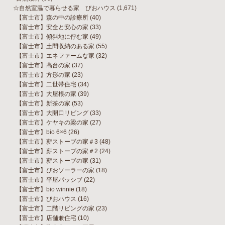
☆自然室温で暮らせる家 びおハウス
(1,671)
【富士市】森の中の診療所
(40)
【富士市】安全と安心の家
(33)
【富士市】傾斜地に佇む家
(49)
【富士市】土間収納のある家
(55)
【富士市】エネファームな家
(32)
【富士市】高台の家
(37)
【富士市】方形の家
(23)
【富士市】二世帯住宅
(34)
【富士市】大屋根の家
(39)
【富士市】新茶の家
(53)
【富士市】大開口リビング
(33)
【富士市】ケヤキの梁の家
(27)
【富士市】bio 6×6
(26)
【富士市】薪ストーブの家＃3
(48)
【富士市】薪ストーブの家＃2
(24)
【富士市】薪ストーブの家
(31)
【富士市】びおソーラーの家
(18)
【富士市】平屋パッシブ
(22)
【富士市】bio winnie
(18)
【富士市】びおハウス
(16)
【富士市】二階リビングの家
(23)
【富士市】店舗兼住宅
(10)