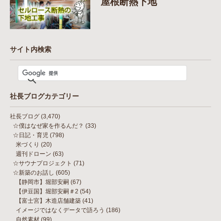
屋根断熱下地
サイト内検索
社長ブログカテゴリー
社長ブログ
(3,470)
☆僕はなぜ家を作るんだ？
(33)
☆日記・育児
(798)
米づくり
(20)
週刊ドローン
(63)
☆サウナプロジェクト
(71)
☆新築のお話し
(605)
【静岡市】堀部安嗣
(67)
【伊豆国】堀部安嗣＃2
(54)
【富士宮】木造店舗建築
(41)
イメージではなくデータで語ろう
(186)
自然素材
(99)