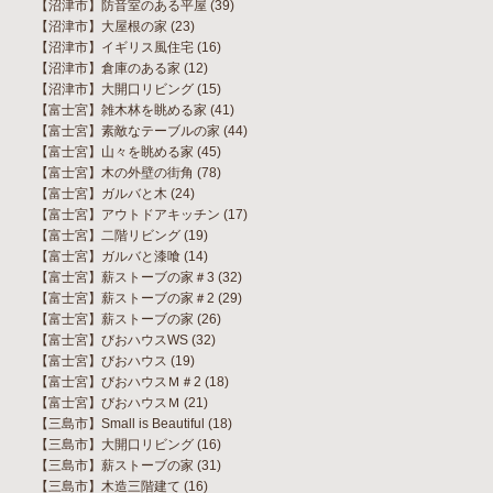
【沼津市】防音室のある平屋
(39)
【沼津市】大屋根の家
(23)
【沼津市】イギリス風住宅
(16)
【沼津市】倉庫のある家
(12)
【沼津市】大開口リビング
(15)
【富士宮】雑木林を眺める家
(41)
【富士宮】素敵なテーブルの家
(44)
【富士宮】山々を眺める家
(45)
【富士宮】木の外壁の街角
(78)
【富士宮】ガルバと木
(24)
【富士宮】アウトドアキッチン
(17)
【富士宮】二階リビング
(19)
【富士宮】ガルバと漆喰
(14)
【富士宮】薪ストーブの家＃3
(32)
【富士宮】薪ストーブの家＃2
(29)
【富士宮】薪ストーブの家
(26)
【富士宮】びおハウスWS
(32)
【富士宮】びおハウス
(19)
【富士宮】びおハウスＭ＃2
(18)
【富士宮】びおハウスＭ
(21)
【三島市】Small is Beautiful
(18)
【三島市】大開口リビング
(16)
【三島市】薪ストーブの家
(31)
【三島市】木造三階建て
(16)