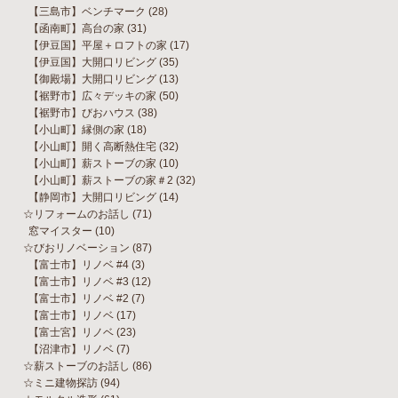
【三島市】ベンチマーク
(28)
【函南町】高台の家
(31)
【伊豆国】平屋＋ロフトの家
(17)
【伊豆国】大開口リビング
(35)
【御殿場】大開口リビング
(13)
【裾野市】広々デッキの家
(50)
【裾野市】びおハウス
(38)
【小山町】縁側の家
(18)
【小山町】開く高断熱住宅
(32)
【小山町】薪ストーブの家
(10)
【小山町】薪ストーブの家＃2
(32)
【静岡市】大開口リビング
(14)
☆リフォームのお話し
(71)
窓マイスター
(10)
☆びおリノベーション
(87)
【富士市】リノベ #4
(3)
【富士市】リノベ #3
(12)
【富士市】リノベ #2
(7)
【富士市】リノベ
(17)
【富士宮】リノベ
(23)
【沼津市】リノベ
(7)
☆薪ストーブのお話し
(86)
☆ミニ建物探訪
(94)