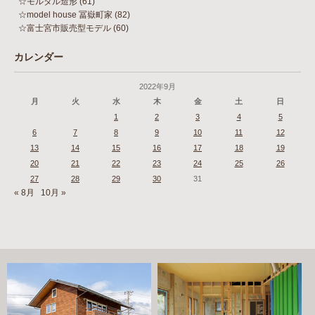
☆モルタル造形
(61)
☆model house 冨嶽町家
(82)
☆富士宮市販売型モデル
(60)
カレンダー
2022年9月
月
火
水
木
金
土
日
1
2
3
4
5
6
7
8
9
10
11
12
13
14
15
16
17
18
19
20
21
22
23
24
25
26
27
28
29
30
31
« 8月
10月 »