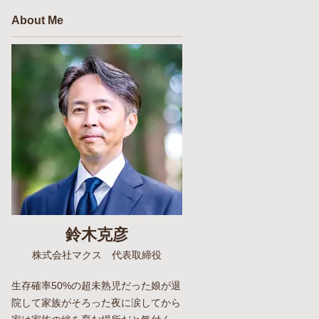
About Me
鈴木克彦
株式会社マクス 代表取締役
生存確率50%の超未熟児だった娘が退
院して家族がそろった夜に涙してから