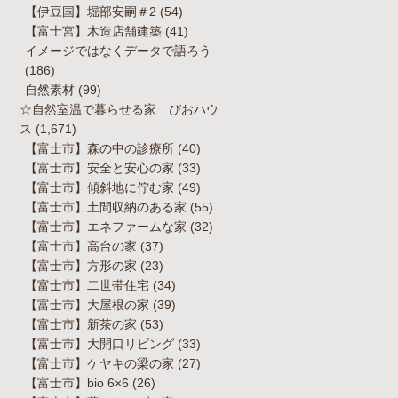
【伊豆国】堀部安嗣＃2
(54)
【富士宮】木造店舗建築
(41)
イメージではなくデータで語ろう
(186)
自然素材
(99)
☆自然室温で暮らせる家 びおハウ
ス
(1,671)
【富士市】森の中の診療所
(40)
【富士市】安全と安心の家
(33)
【富士市】傾斜地に佇む家
(49)
【富士市】土間収納のある家
(55)
【富士市】エネファームな家
(32)
【富士市】高台の家
(37)
【富士市】方形の家
(23)
【富士市】二世帯住宅
(34)
【富士市】大屋根の家
(39)
【富士市】新茶の家
(53)
【富士市】大開口リビング
(33)
【富士市】ケヤキの梁の家
(27)
【富士市】bio 6×6
(26)