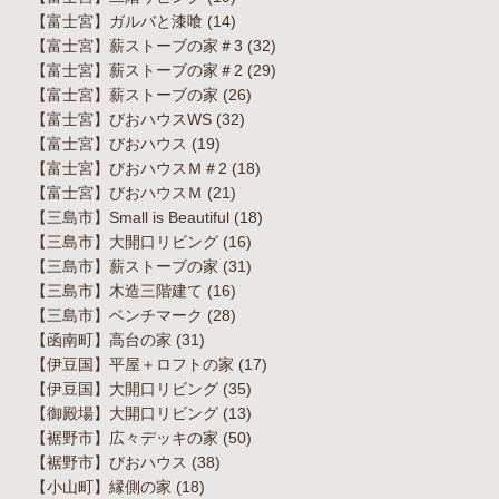
【富士宮】ガルバと漆喰
(14)
【富士宮】薪ストーブの家＃3
(32)
【富士宮】薪ストーブの家＃2
(29)
【富士宮】薪ストーブの家
(26)
【富士宮】びおハウスWS
(32)
【富士宮】びおハウス
(19)
【富士宮】びおハウスＭ＃2
(18)
【富士宮】びおハウスＭ
(21)
【三島市】Small is Beautiful
(18)
【三島市】大開口リビング
(16)
【三島市】薪ストーブの家
(31)
【三島市】木造三階建て
(16)
【三島市】ベンチマーク
(28)
【函南町】高台の家
(31)
【伊豆国】平屋＋ロフトの家
(17)
【伊豆国】大開口リビング
(35)
【御殿場】大開口リビング
(13)
【裾野市】広々デッキの家
(50)
【裾野市】びおハウス
(38)
【小山町】縁側の家
(18)