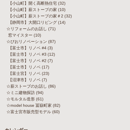
【小山町】開く高断熱住宅
(32)
【小山町】薪ストーブの家
(10)
【小山町】薪ストーブの家＃2
(32)
【静岡市】大開口リビング
(14)
☆リフォームのお話し
(71)
窓マイスター
(10)
☆びおリノベーション
(87)
【富士市】リノベ #4
(3)
【富士市】リノベ #3
(12)
【富士市】リノベ #2
(7)
【富士市】リノベ
(17)
【富士宮】リノベ
(23)
【沼津市】リノベ
(7)
☆薪ストーブのお話し
(86)
☆ミニ建物探訪
(94)
☆モルタル造形
(61)
☆model house 冨嶽町家
(82)
☆富士宮市販売型モデル
(60)