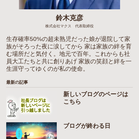
鈴木克彦
株式会社マクス 代表取締役
生存確率50%の超未熟児だった娘が退院して家
族がそろった夜に涙してから 家は家族の絆を育
む場所だと気付く。地元で百年。これからも社
員大工たちと共に創りあげ 家族の笑顔と絆を一
生涯守ってゆくのが私の使命。
最新の記事
新しいブログのページは
こちら
ブログが終わる日