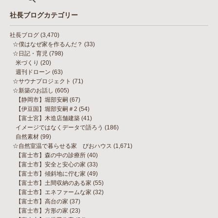
社長ブログカテゴリー
社長ブログ
(3,470)
☆僕はなぜ家を作るんだ？
(33)
☆日記・育児
(798)
米づくり
(20)
週刊ドローン
(63)
☆サウナプロジェクト
(71)
☆新築のお話し
(605)
【静岡市】堀部安嗣
(67)
【伊豆国】堀部安嗣＃2
(54)
【富士宮】木造店舗建築
(41)
イメージではなくデータで語ろう
(186)
自然素材
(99)
☆自然室温で暮らせる家 びおハウス
(1,671)
【富士市】森の中の診療所
(40)
【富士市】安全と安心の家
(33)
【富士市】傾斜地に佇む家
(49)
【富士市】土間収納のある家
(55)
【富士市】エネファームな家
(32)
【富士市】高台の家
(37)
【富士市】方形の家
(23)