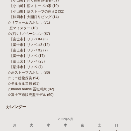
【小山町】開く高断熱住宅
(32)
【小山町】薪ストーブの家
(10)
【小山町】薪ストーブの家＃2
(32)
【静岡市】大開口リビング
(14)
☆リフォームのお話し
(71)
窓マイスター
(10)
☆びおリノベーション
(87)
【富士市】リノベ #4
(3)
【富士市】リノベ #3
(12)
【富士市】リノベ #2
(7)
【富士市】リノベ
(17)
【富士宮】リノベ
(23)
【沼津市】リノベ
(7)
☆薪ストーブのお話し
(86)
☆ミニ建物探訪
(94)
☆モルタル造形
(61)
☆model house 冨嶽町家
(82)
☆富士宮市販売型モデル
(60)
カレンダー
2022年5月
月
火
水
木
金
土
日