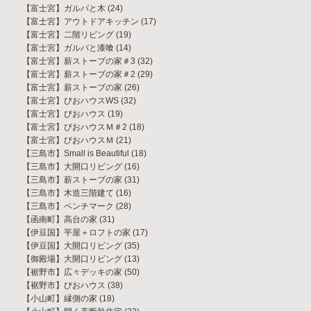
【富士宮】ガルバと木
(24)
【富士宮】アウトドアキッチン
(17)
【富士宮】二階リビング
(19)
【富士宮】ガルバと漆喰
(14)
【富士宮】薪ストーブの家＃3
(32)
【富士宮】薪ストーブの家＃2
(29)
【富士宮】薪ストーブの家
(26)
【富士宮】びおハウスWS
(32)
【富士宮】びおハウス
(19)
【富士宮】びおハウスＭ＃2
(18)
【富士宮】びおハウスＭ
(21)
【三島市】Small is Beautiful
(18)
【三島市】大開口リビング
(16)
【三島市】薪ストーブの家
(31)
【三島市】木造三階建て
(16)
【三島市】ベンチマーク
(28)
【函南町】高台の家
(31)
【伊豆国】平屋＋ロフトの家
(17)
【伊豆国】大開口リビング
(35)
【御殿場】大開口リビング
(13)
【裾野市】広々デッキの家
(50)
【裾野市】びおハウス
(38)
【小山町】縁側の家
(18)