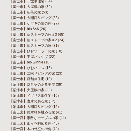
【富士市】二世帯住宅
(34)
【富士市】大屋根の家
(39)
【富士市】新茶の家
(53)
【富士市】大開口リビング
(33)
【富士市】ケヤキの梁の家
(27)
【富士市】bio 6×6
(26)
【富士市】薪ストーブの家＃3
(48)
【富士市】薪ストーブの家＃2
(24)
【富士市】薪ストーブの家
(31)
【富士市】びおソーラーの家
(18)
【富士市】平屋パッシブ
(22)
【富士市】bio winnie
(18)
【富士市】びおハウス
(16)
【富士市】二階リビングの家
(23)
【富士市】店舗兼住宅
(10)
【沼津市】防音室のある平屋
(39)
【沼津市】大屋根の家
(23)
【沼津市】イギリス風住宅
(16)
【沼津市】倉庫のある家
(12)
【沼津市】大開口リビング
(15)
【富士宮】雑木林を眺める家
(41)
【富士宮】素敵なテーブルの家
(44)
【富士宮】山々を眺める家
(45)
【富士宮】木の外壁の街角
(78)