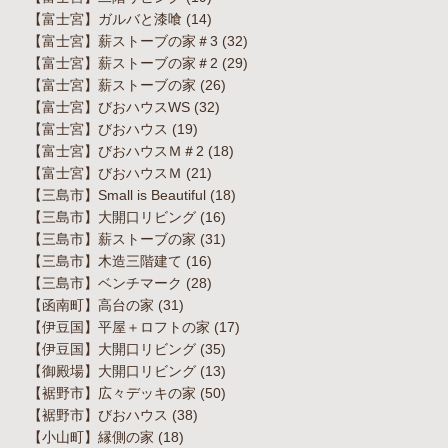
【富士宮】ガルバと漆喰
(14)
【富士宮】薪ストーブの家＃3
(32)
【富士宮】薪ストーブの家＃2
(29)
【富士宮】薪ストーブの家
(26)
【富士宮】びおハウスWS
(32)
【富士宮】びおハウス
(19)
【富士宮】びおハウスＭ＃2
(18)
【富士宮】びおハウスＭ
(21)
【三島市】Small is Beautiful
(18)
【三島市】大開口リビング
(16)
【三島市】薪ストーブの家
(31)
【三島市】木造三階建て
(16)
【三島市】ベンチマーク
(28)
【函南町】高台の家
(31)
【伊豆国】平屋＋ロフトの家
(17)
【伊豆国】大開口リビング
(35)
【御殿場】大開口リビング
(13)
【裾野市】広々デッキの家
(50)
【裾野市】びおハウス
(38)
【小山町】縁側の家
(18)