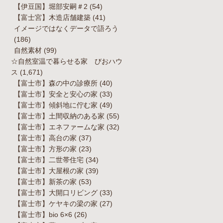
【伊豆国】堀部安嗣＃2
(54)
【富士宮】木造店舗建築
(41)
イメージではなくデータで語ろう
(186)
自然素材
(99)
☆自然室温で暮らせる家 びおハウ
ス
(1,671)
【富士市】森の中の診療所
(40)
【富士市】安全と安心の家
(33)
【富士市】傾斜地に佇む家
(49)
【富士市】土間収納のある家
(55)
【富士市】エネファームな家
(32)
【富士市】高台の家
(37)
【富士市】方形の家
(23)
【富士市】二世帯住宅
(34)
【富士市】大屋根の家
(39)
【富士市】新茶の家
(53)
【富士市】大開口リビング
(33)
【富士市】ケヤキの梁の家
(27)
【富士市】bio 6×6
(26)