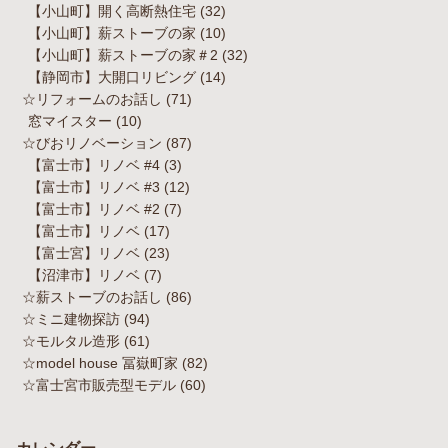
【小山町】開く高断熱住宅
(32)
【小山町】薪ストーブの家
(10)
【小山町】薪ストーブの家＃2
(32)
【静岡市】大開口リビング
(14)
☆リフォームのお話し
(71)
窓マイスター
(10)
☆びおリノベーション
(87)
【富士市】リノベ #4
(3)
【富士市】リノベ #3
(12)
【富士市】リノベ #2
(7)
【富士市】リノベ
(17)
【富士宮】リノベ
(23)
【沼津市】リノベ
(7)
☆薪ストーブのお話し
(86)
☆ミニ建物探訪
(94)
☆モルタル造形
(61)
☆model house 冨嶽町家
(82)
☆富士宮市販売型モデル
(60)