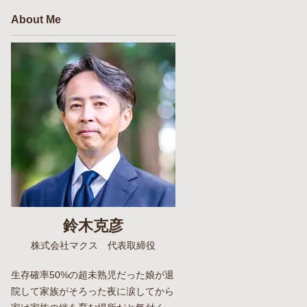
About Me
鈴木克彦
株式会社マクス 代表取締役
生存確率50%の超未熟児だった娘が退
院して家族がそろった夜に涙してから