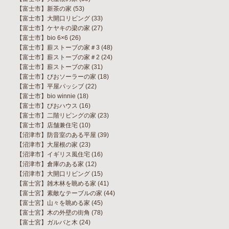
【富士市】新茶の家
(53)
【富士市】大開口リビング
(33)
【富士市】ケヤキの梁の家
(27)
【富士市】bio 6×6
(26)
【富士市】薪ストーブの家＃3
(48)
【富士市】薪ストーブの家＃2
(24)
【富士市】薪ストーブの家
(31)
【富士市】びおソーラーの家
(18)
【富士市】平屋パッシブ
(22)
【富士市】bio winnie
(18)
【富士市】びおハウス
(16)
【富士市】二階リビングの家
(23)
【富士市】店舗兼住宅
(10)
【沼津市】防音室のある平屋
(39)
【沼津市】大屋根の家
(23)
【沼津市】イギリス風住宅
(16)
【沼津市】倉庫のある家
(12)
【沼津市】大開口リビング
(15)
【富士宮】雑木林を眺める家
(41)
【富士宮】素敵なテーブルの家
(44)
【富士宮】山々を眺める家
(45)
【富士宮】木の外壁の街角
(78)
【富士宮】ガルバと木
(24)