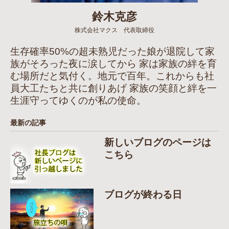
鈴木克彦
株式会社マクス 代表取締役
生存確率50%の超未熟児だった娘が退院して家
族がそろった夜に涙してから 家は家族の絆を育
む場所だと気付く。地元で百年。これからも社
員大工たちと共に創りあげ 家族の笑顔と絆を一
生涯守ってゆくのが私の使命。
最新の記事
新しいブログのページは
こちら
ブログが終わる日