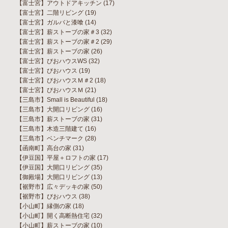
【富士宮】アウトドアキッチン
(17)
【富士宮】二階リビング
(19)
【富士宮】ガルバと漆喰
(14)
【富士宮】薪ストーブの家＃3
(32)
【富士宮】薪ストーブの家＃2
(29)
【富士宮】薪ストーブの家
(26)
【富士宮】びおハウスWS
(32)
【富士宮】びおハウス
(19)
【富士宮】びおハウスＭ＃2
(18)
【富士宮】びおハウスＭ
(21)
【三島市】Small is Beautiful
(18)
【三島市】大開口リビング
(16)
【三島市】薪ストーブの家
(31)
【三島市】木造三階建て
(16)
【三島市】ベンチマーク
(28)
【函南町】高台の家
(31)
【伊豆国】平屋＋ロフトの家
(17)
【伊豆国】大開口リビング
(35)
【御殿場】大開口リビング
(13)
【裾野市】広々デッキの家
(50)
【裾野市】びおハウス
(38)
【小山町】縁側の家
(18)
【小山町】開く高断熱住宅
(32)
【小山町】薪ストーブの家
(10)