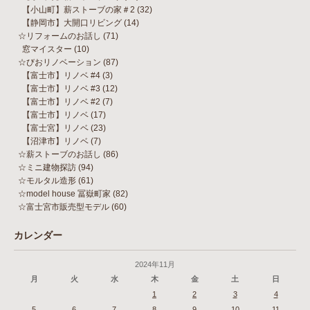
【小山町】薪ストーブの家＃2
(32)
【静岡市】大開口リビング
(14)
☆リフォームのお話し
(71)
窓マイスター
(10)
☆びおリノベーション
(87)
【富士市】リノベ #4
(3)
【富士市】リノベ #3
(12)
【富士市】リノベ #2
(7)
【富士市】リノベ
(17)
【富士宮】リノベ
(23)
【沼津市】リノベ
(7)
☆薪ストーブのお話し
(86)
☆ミニ建物探訪
(94)
☆モルタル造形
(61)
☆model house 冨嶽町家
(82)
☆富士宮市販売型モデル
(60)
カレンダー
2024年11月
月
火
水
木
金
土
日
1
2
3
4
5
6
7
8
9
10
11