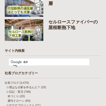
層
セルロースファイバーの
屋根断熱下地
サイト内検索
社長ブログカテゴリー
社長ブログ
(3,470)
☆僕はなぜ家を作るんだ？
(33)
☆日記・育児
(798)
米づくり
(20)
週刊ドローン
(63)
☆サウナプロジェクト
(71)