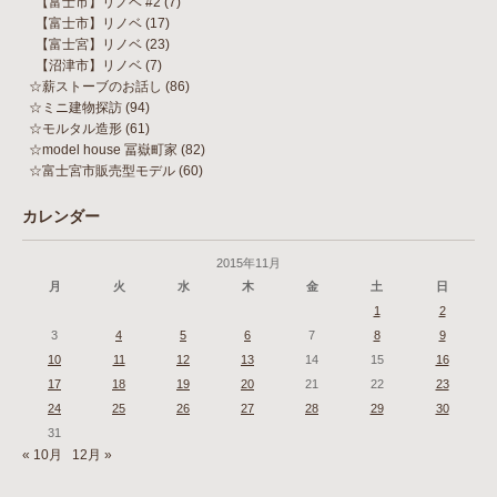
【富士市】リノベ #2
(7)
【富士市】リノベ
(17)
【富士宮】リノベ
(23)
【沼津市】リノベ
(7)
☆薪ストーブのお話し
(86)
☆ミニ建物探訪
(94)
☆モルタル造形
(61)
☆model house 冨嶽町家
(82)
☆富士宮市販売型モデル
(60)
カレンダー
2015年11月
月
火
水
木
金
土
日
1
2
3
4
5
6
7
8
9
10
11
12
13
14
15
16
17
18
19
20
21
22
23
24
25
26
27
28
29
30
31
« 10月
12月 »