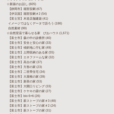
☆新築のお話し
(605)
【静岡市】堀部安嗣
(67)
【伊豆国】堀部安嗣＃2
(54)
【富士宮】木造店舗建築
(41)
イメージではなくデータで語ろう
(186)
自然素材
(99)
☆自然室温で暮らせる家 びおハウス
(1,671)
【富士市】森の中の診療所
(40)
【富士市】安全と安心の家
(33)
【富士市】傾斜地に佇む家
(49)
【富士市】土間収納のある家
(55)
【富士市】エネファームな家
(32)
【富士市】高台の家
(37)
【富士市】方形の家
(23)
【富士市】二世帯住宅
(34)
【富士市】大屋根の家
(39)
【富士市】新茶の家
(53)
【富士市】大開口リビング
(33)
【富士市】ケヤキの梁の家
(27)
【富士市】bio 6×6
(26)
【富士市】薪ストーブの家＃3
(48)
【富士市】薪ストーブの家＃2
(24)
【富士市】薪ストーブの家
(31)