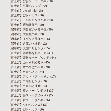
【富士市】びおソーラーの家
(18)
【富士市】平屋パッシブ
(22)
【富士市】bio winnie
(18)
【富士市】びおハウス
(16)
【富士市】二階リビングの家
(23)
【富士市】店舗兼住宅
(10)
【沼津市】防音室のある平屋
(39)
【沼津市】大屋根の家
(23)
【沼津市】イギリス風住宅
(16)
【沼津市】倉庫のある家
(12)
【沼津市】大開口リビング
(15)
【富士宮】雑木林を眺める家
(41)
【富士宮】素敵なテーブルの家
(44)
【富士宮】山々を眺める家
(45)
【富士宮】木の外壁の街角
(78)
【富士宮】ガルバと木
(24)
【富士宮】アウトドアキッチン
(17)
【富士宮】二階リビング
(19)
【富士宮】ガルバと漆喰
(14)
【富士宮】薪ストーブの家＃3
(32)
【富士宮】薪ストーブの家＃2
(29)
【富士宮】薪ストーブの家
(26)
【富士宮】びおハウスWS
(32)
【富士宮】びおハウス
(19)