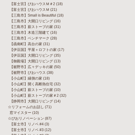
【富士宮】びおハウスＭ＃2
(18)
【富士宮】びおハウスＭ
(21)
【三島市】Small is Beautiful
(18)
【三島市】大開口リビング
(16)
【三島市】薪ストーブの家
(31)
【三島市】木造三階建て
(16)
【三島市】ベンチマーク
(28)
【函南町】高台の家
(31)
【伊豆国】平屋＋ロフトの家
(17)
【伊豆国】大開口リビング
(35)
【御殿場】大開口リビング
(13)
【裾野市】広々デッキの家
(50)
【裾野市】びおハウス
(38)
【小山町】縁側の家
(18)
【小山町】開く高断熱住宅
(32)
【小山町】薪ストーブの家
(10)
【小山町】薪ストーブの家＃2
(32)
【静岡市】大開口リビング
(14)
☆リフォームのお話し
(71)
窓マイスター
(10)
☆びおリノベーション
(87)
【富士市】リノベ #4
(3)
【富士市】リノベ #3
(12)