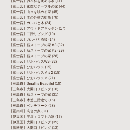
【富士宮】雑木林を眺める家
(41)
【富士宮】素敵なテーブルの家
(44)
【富士宮】山々を眺める家
(45)
【富士宮】木の外壁の街角
(78)
【富士宮】ガルバと木
(24)
【富士宮】アウトドアキッチン
(17)
【富士宮】二階リビング
(19)
【富士宮】ガルバと漆喰
(14)
【富士宮】薪ストーブの家＃3
(32)
【富士宮】薪ストーブの家＃2
(29)
【富士宮】薪ストーブの家
(26)
【富士宮】びおハウスWS
(32)
【富士宮】びおハウス
(19)
【富士宮】びおハウスＭ＃2
(18)
【富士宮】びおハウスＭ
(21)
【三島市】Small is Beautiful
(18)
【三島市】大開口リビング
(16)
【三島市】薪ストーブの家
(31)
【三島市】木造三階建て
(16)
【三島市】ベンチマーク
(28)
【函南町】高台の家
(31)
【伊豆国】平屋＋ロフトの家
(17)
【伊豆国】大開口リビング
(35)
【御殿場】大開口リビング
(13)