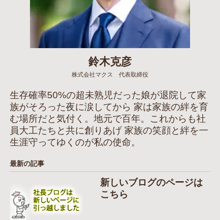
鈴木克彦
株式会社マクス 代表取締役
生存確率50%の超未熟児だった娘が退院して家
族がそろった夜に涙してから 家は家族の絆を育
む場所だと気付く。地元で百年。これからも社
員大工たちと共に創りあげ 家族の笑顔と絆を一
生涯守ってゆくのが私の使命。
最新の記事
新しいブログのページは
こちら