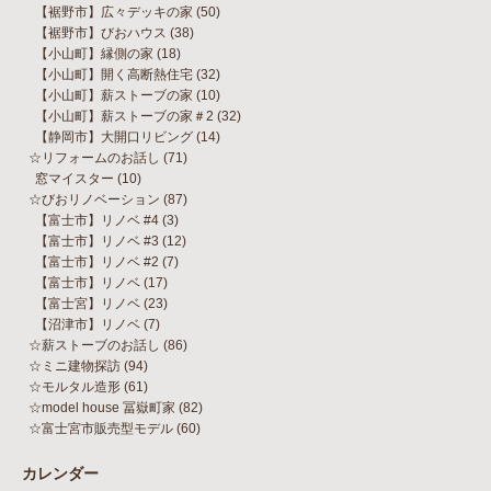
【裾野市】広々デッキの家
(50)
【裾野市】びおハウス
(38)
【小山町】縁側の家
(18)
【小山町】開く高断熱住宅
(32)
【小山町】薪ストーブの家
(10)
【小山町】薪ストーブの家＃2
(32)
【静岡市】大開口リビング
(14)
☆リフォームのお話し
(71)
窓マイスター
(10)
☆びおリノベーション
(87)
【富士市】リノベ #4
(3)
【富士市】リノベ #3
(12)
【富士市】リノベ #2
(7)
【富士市】リノベ
(17)
【富士宮】リノベ
(23)
【沼津市】リノベ
(7)
☆薪ストーブのお話し
(86)
☆ミニ建物探訪
(94)
☆モルタル造形
(61)
☆model house 冨嶽町家
(82)
☆富士宮市販売型モデル
(60)
カレンダー