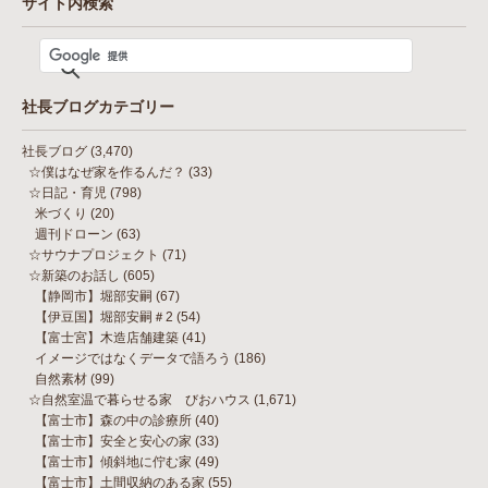
サイト内検索
社長ブログカテゴリー
社長ブログ
(3,470)
☆僕はなぜ家を作るんだ？
(33)
☆日記・育児
(798)
米づくり
(20)
週刊ドローン
(63)
☆サウナプロジェクト
(71)
☆新築のお話し
(605)
【静岡市】堀部安嗣
(67)
【伊豆国】堀部安嗣＃2
(54)
【富士宮】木造店舗建築
(41)
イメージではなくデータで語ろう
(186)
自然素材
(99)
☆自然室温で暮らせる家 びおハウス
(1,671)
【富士市】森の中の診療所
(40)
【富士市】安全と安心の家
(33)
【富士市】傾斜地に佇む家
(49)
【富士市】土間収納のある家
(55)