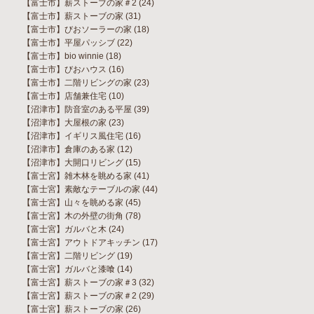
【富士市】薪ストーブの家＃2
(24)
【富士市】薪ストーブの家
(31)
【富士市】びおソーラーの家
(18)
【富士市】平屋パッシブ
(22)
【富士市】bio winnie
(18)
【富士市】びおハウス
(16)
【富士市】二階リビングの家
(23)
【富士市】店舗兼住宅
(10)
【沼津市】防音室のある平屋
(39)
【沼津市】大屋根の家
(23)
【沼津市】イギリス風住宅
(16)
【沼津市】倉庫のある家
(12)
【沼津市】大開口リビング
(15)
【富士宮】雑木林を眺める家
(41)
【富士宮】素敵なテーブルの家
(44)
【富士宮】山々を眺める家
(45)
【富士宮】木の外壁の街角
(78)
【富士宮】ガルバと木
(24)
【富士宮】アウトドアキッチン
(17)
【富士宮】二階リビング
(19)
【富士宮】ガルバと漆喰
(14)
【富士宮】薪ストーブの家＃3
(32)
【富士宮】薪ストーブの家＃2
(29)
【富士宮】薪ストーブの家
(26)