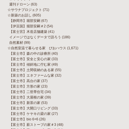
週刊ドローン
(63)
☆サウナプロジェクト
(71)
☆新築のお話し
(605)
【静岡市】堀部安嗣
(67)
【伊豆国】堀部安嗣＃2
(54)
【富士宮】木造店舗建築
(41)
イメージではなくデータで語ろう
(186)
自然素材
(99)
☆自然室温で暮らせる家 びおハウス
(1,671)
【富士市】森の中の診療所
(40)
【富士市】安全と安心の家
(33)
【富士市】傾斜地に佇む家
(49)
【富士市】土間収納のある家
(55)
【富士市】エネファームな家
(32)
【富士市】高台の家
(37)
【富士市】方形の家
(23)
【富士市】二世帯住宅
(34)
【富士市】大屋根の家
(39)
【富士市】新茶の家
(53)
【富士市】大開口リビング
(33)
【富士市】ケヤキの梁の家
(27)
【富士市】bio 6×6
(26)
【富士市】薪ストーブの家＃3
(48)