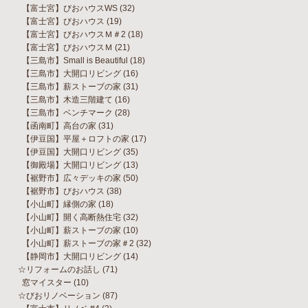
【富士宮】びおハウスWS
(32)
【富士宮】びおハウス
(19)
【富士宮】びおハウスＭ＃2
(18)
【富士宮】びおハウスＭ
(21)
【三島市】Small is Beautiful
(18)
【三島市】大開口リビング
(16)
【三島市】薪ストーブの家
(31)
【三島市】木造三階建て
(16)
【三島市】ベンチマーク
(28)
【函南町】高台の家
(31)
【伊豆国】平屋＋ロフトの家
(17)
【伊豆国】大開口リビング
(35)
【御殿場】大開口リビング
(13)
【裾野市】広々デッキの家
(50)
【裾野市】びおハウス
(38)
【小山町】縁側の家
(18)
【小山町】開く高断熱住宅
(32)
【小山町】薪ストーブの家
(10)
【小山町】薪ストーブの家＃2
(32)
【静岡市】大開口リビング
(14)
☆リフォームのお話し
(71)
窓マイスター
(10)
☆びおリノベーション
(87)