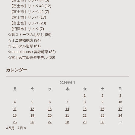
【富士市】リノベ #4
(3)
【富士市】リノベ #3
(12)
【富士市】リノベ #2
(7)
【富士市】リノベ
(17)
【富士宮】リノベ
(23)
【沼津市】リノベ
(7)
☆薪ストーブのお話し
(86)
☆ミニ建物探訪
(94)
☆モルタル造形
(61)
☆model house 冨嶽町家
(82)
☆富士宮市販売型モデル
(60)
カレンダー
2024年6月
月
火
水
木
金
土
日
1
2
3
4
5
6
7
8
9
10
11
12
13
14
15
16
17
18
19
20
21
22
23
24
25
26
27
28
29
30
31
« 5月
7月 »