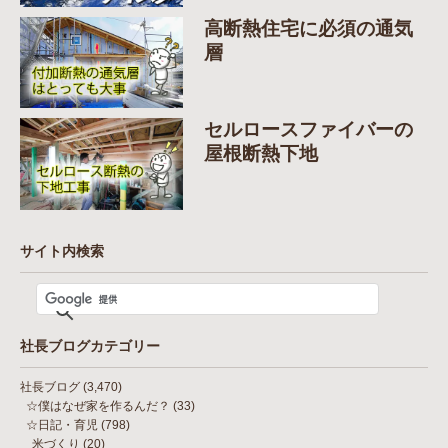
高断熱住宅に必須の通気
層
セルロースファイバーの
屋根断熱下地
サイト内検索
社長ブログカテゴリー
社長ブログ
(3,470)
☆僕はなぜ家を作るんだ？
(33)
☆日記・育児
(798)
米づくり
(20)