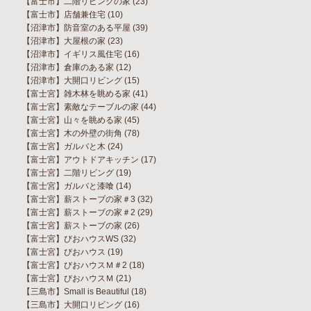
【富士市】二階リビングの家
(23)
【富士市】店舗兼住宅
(10)
【沼津市】防音室のある平屋
(39)
【沼津市】大屋根の家
(23)
【沼津市】イギリス風住宅
(16)
【沼津市】倉庫のある家
(12)
【沼津市】大開口リビング
(15)
【富士宮】雑木林を眺める家
(41)
【富士宮】素敵なテーブルの家
(44)
【富士宮】山々を眺める家
(45)
【富士宮】木の外壁の街角
(78)
【富士宮】ガルバと木
(24)
【富士宮】アウトドアキッチン
(17)
【富士宮】二階リビング
(19)
【富士宮】ガルバと漆喰
(14)
【富士宮】薪ストーブの家＃3
(32)
【富士宮】薪ストーブの家＃2
(29)
【富士宮】薪ストーブの家
(26)
【富士宮】びおハウスWS
(32)
【富士宮】びおハウス
(19)
【富士宮】びおハウスＭ＃2
(18)
【富士宮】びおハウスＭ
(21)
【三島市】Small is Beautiful
(18)
【三島市】大開口リビング
(16)