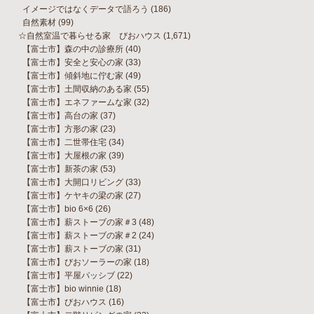
イメージではなくデータで語ろう
(186)
自然素材
(99)
☆自然室温で暮らせる家 びおハウス
(1,671)
【富士市】森の中の診療所
(40)
【富士市】安全と安心の家
(33)
【富士市】傾斜地に佇む家
(49)
【富士市】土間収納のある家
(55)
【富士市】エネファームな家
(32)
【富士市】高台の家
(37)
【富士市】方形の家
(23)
【富士市】二世帯住宅
(34)
【富士市】大屋根の家
(39)
【富士市】新茶の家
(53)
【富士市】大開口リビング
(33)
【富士市】ケヤキの梁の家
(27)
【富士市】bio 6×6
(26)
【富士市】薪ストーブの家＃3
(48)
【富士市】薪ストーブの家＃2
(24)
【富士市】薪ストーブの家
(31)
【富士市】びおソーラーの家
(18)
【富士市】平屋パッシブ
(22)
【富士市】bio winnie
(18)
【富士市】びおハウス
(16)