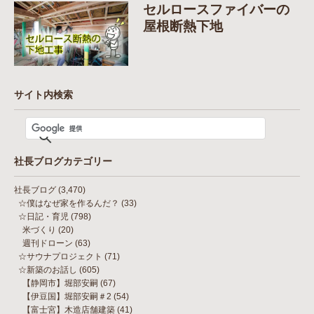
セルロースファイバーの
屋根断熱下地
サイト内検索
社長ブログカテゴリー
社長ブログ
(3,470)
☆僕はなぜ家を作るんだ？
(33)
☆日記・育児
(798)
米づくり
(20)
週刊ドローン
(63)
☆サウナプロジェクト
(71)
☆新築のお話し
(605)
【静岡市】堀部安嗣
(67)
【伊豆国】堀部安嗣＃2
(54)
【富士宮】木造店舗建築
(41)