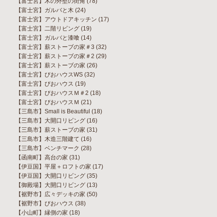
【富士宮】木の外壁の街角
(78)
【富士宮】ガルバと木
(24)
【富士宮】アウトドアキッチン
(17)
【富士宮】二階リビング
(19)
【富士宮】ガルバと漆喰
(14)
【富士宮】薪ストーブの家＃3
(32)
【富士宮】薪ストーブの家＃2
(29)
【富士宮】薪ストーブの家
(26)
【富士宮】びおハウスWS
(32)
【富士宮】びおハウス
(19)
【富士宮】びおハウスＭ＃2
(18)
【富士宮】びおハウスＭ
(21)
【三島市】Small is Beautiful
(18)
【三島市】大開口リビング
(16)
【三島市】薪ストーブの家
(31)
【三島市】木造三階建て
(16)
【三島市】ベンチマーク
(28)
【函南町】高台の家
(31)
【伊豆国】平屋＋ロフトの家
(17)
【伊豆国】大開口リビング
(35)
【御殿場】大開口リビング
(13)
【裾野市】広々デッキの家
(50)
【裾野市】びおハウス
(38)
【小山町】縁側の家
(18)