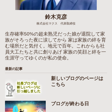
鈴木克彦
株式会社マクス 代表取締役
生存確率50%の超未熟児だった娘が退院して家
族がそろった夜に涙してから 家は家族の絆を育
む場所だと気付く。地元で百年。これからも社
員大工たちと共に創りあげ 家族の笑顔と絆を一
生涯守ってゆくのが私の使命。
最新の記事
新しいブログのページは
こちら
ブログが終わる日