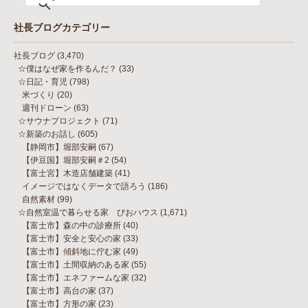
社長ブログカテゴリー
社長ブログ
(3,470)
☆僕はなぜ家を作るんだ？
(33)
☆日記・育児
(798)
米づくり
(20)
週刊ドローン
(63)
☆サウナプロジェクト
(71)
☆新築のお話し
(605)
【静岡市】堀部安嗣
(67)
【伊豆国】堀部安嗣＃2
(54)
【富士宮】木造店舗建築
(41)
イメージではなくデータで語ろう
(186)
自然素材
(99)
☆自然室温で暮らせる家 びおハウス
(1,671)
【富士市】森の中の診療所
(40)
【富士市】安全と安心の家
(33)
【富士市】傾斜地に佇む家
(49)
【富士市】土間収納のある家
(55)
【富士市】エネファームな家
(32)
【富士市】高台の家
(37)
【富士市】方形の家
(23)