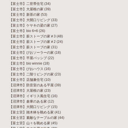
【富士市】二世帯住宅
(34)
【富士市】大屋根の家
(39)
【富士市】新茶の家
(53)
【富士市】大開口リビング
(33)
【富士市】ケヤキの梁の家
(27)
【富士市】bio 6×6
(26)
【富士市】薪ストーブの家＃3
(48)
【富士市】薪ストーブの家＃2
(24)
【富士市】薪ストーブの家
(31)
【富士市】びおソーラーの家
(18)
【富士市】平屋パッシブ
(22)
【富士市】bio winnie
(18)
【富士市】びおハウス
(16)
【富士市】二階リビングの家
(23)
【富士市】店舗兼住宅
(10)
【沼津市】防音室のある平屋
(39)
【沼津市】大屋根の家
(23)
【沼津市】イギリス風住宅
(16)
【沼津市】倉庫のある家
(12)
【沼津市】大開口リビング
(15)
【富士宮】雑木林を眺める家
(41)
【富士宮】素敵なテーブルの家
(44)
【富士宮】山々を眺める家
(45)