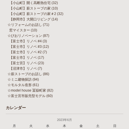
【小山町】開く高断熱住宅
(32)
【小山町】薪ストーブの家
(10)
【小山町】薪ストーブの家＃2
(32)
【静岡市】大開口リビング
(14)
☆リフォームのお話し
(71)
窓マイスター
(10)
☆びおリノベーション
(87)
【富士市】リノベ #4
(3)
【富士市】リノベ #3
(12)
【富士市】リノベ #2
(7)
【富士市】リノベ
(17)
【富士宮】リノベ
(23)
【沼津市】リノベ
(7)
☆薪ストーブのお話し
(86)
☆ミニ建物探訪
(94)
☆モルタル造形
(61)
☆model house 冨嶽町家
(82)
☆富士宮市販売型モデル
(60)
カレンダー
2023年6月
月
火
水
木
金
土
日