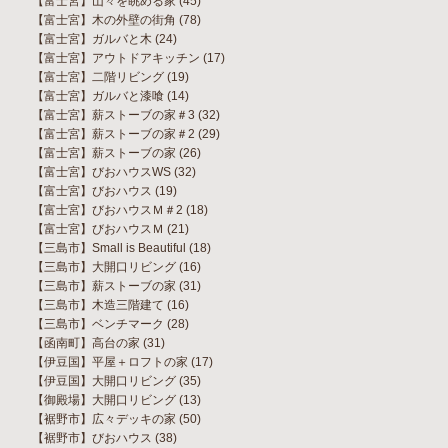
【富士宮】山々を眺める家
(45)
【富士宮】木の外壁の街角
(78)
【富士宮】ガルバと木
(24)
【富士宮】アウトドアキッチン
(17)
【富士宮】二階リビング
(19)
【富士宮】ガルバと漆喰
(14)
【富士宮】薪ストーブの家＃3
(32)
【富士宮】薪ストーブの家＃2
(29)
【富士宮】薪ストーブの家
(26)
【富士宮】びおハウスWS
(32)
【富士宮】びおハウス
(19)
【富士宮】びおハウスＭ＃2
(18)
【富士宮】びおハウスＭ
(21)
【三島市】Small is Beautiful
(18)
【三島市】大開口リビング
(16)
【三島市】薪ストーブの家
(31)
【三島市】木造三階建て
(16)
【三島市】ベンチマーク
(28)
【函南町】高台の家
(31)
【伊豆国】平屋＋ロフトの家
(17)
【伊豆国】大開口リビング
(35)
【御殿場】大開口リビング
(13)
【裾野市】広々デッキの家
(50)
【裾野市】びおハウス
(38)