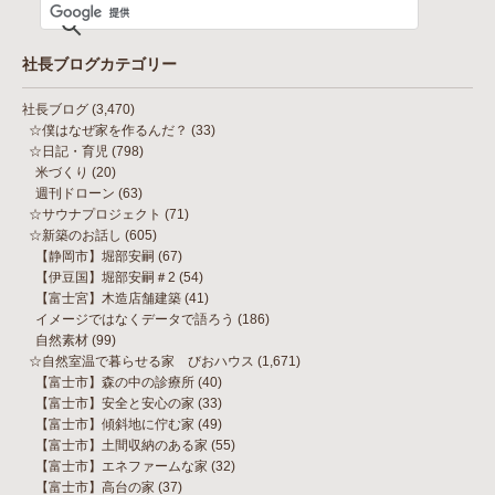
社長ブログカテゴリー
社長ブログ
(3,470)
☆僕はなぜ家を作るんだ？
(33)
☆日記・育児
(798)
米づくり
(20)
週刊ドローン
(63)
☆サウナプロジェクト
(71)
☆新築のお話し
(605)
【静岡市】堀部安嗣
(67)
【伊豆国】堀部安嗣＃2
(54)
【富士宮】木造店舗建築
(41)
イメージではなくデータで語ろう
(186)
自然素材
(99)
☆自然室温で暮らせる家 びおハウス
(1,671)
【富士市】森の中の診療所
(40)
【富士市】安全と安心の家
(33)
【富士市】傾斜地に佇む家
(49)
【富士市】土間収納のある家
(55)
【富士市】エネファームな家
(32)
【富士市】高台の家
(37)