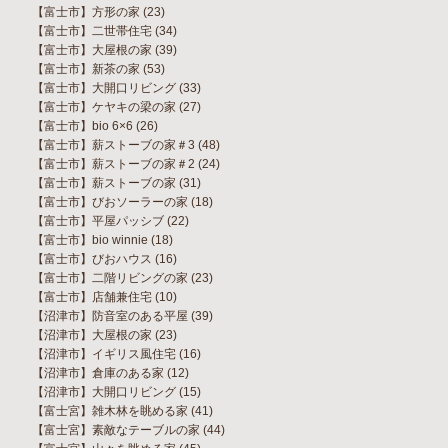
【富士市】方形の家
(23)
【富士市】二世帯住宅
(34)
【富士市】大屋根の家
(39)
【富士市】新茶の家
(53)
【富士市】大開口リビング
(33)
【富士市】ケヤキの梁の家
(27)
【富士市】bio 6×6
(26)
【富士市】薪ストーブの家＃3
(48)
【富士市】薪ストーブの家＃2
(24)
【富士市】薪ストーブの家
(31)
【富士市】びおソーラーの家
(18)
【富士市】平屋パッシブ
(22)
【富士市】bio winnie
(18)
【富士市】びおハウス
(16)
【富士市】二階リビングの家
(23)
【富士市】店舗兼住宅
(10)
【沼津市】防音室のある平屋
(39)
【沼津市】大屋根の家
(23)
【沼津市】イギリス風住宅
(16)
【沼津市】倉庫のある家
(12)
【沼津市】大開口リビング
(15)
【富士宮】雑木林を眺める家
(41)
【富士宮】素敵なテーブルの家
(44)