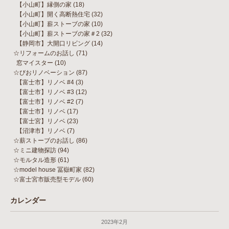
【小山町】縁側の家
(18)
【小山町】開く高断熱住宅
(32)
【小山町】薪ストーブの家
(10)
【小山町】薪ストーブの家＃2
(32)
【静岡市】大開口リビング
(14)
☆リフォームのお話し
(71)
窓マイスター
(10)
☆びおリノベーション
(87)
【富士市】リノベ #4
(3)
【富士市】リノベ #3
(12)
【富士市】リノベ #2
(7)
【富士市】リノベ
(17)
【富士宮】リノベ
(23)
【沼津市】リノベ
(7)
☆薪ストーブのお話し
(86)
☆ミニ建物探訪
(94)
☆モルタル造形
(61)
☆model house 冨嶽町家
(82)
☆富士宮市販売型モデル
(60)
カレンダー
2023年2月