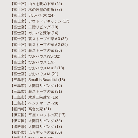
【富士宮】山々を眺める家
(45)
【富士宮】木の外壁の街角
(78)
【富士宮】ガルバと木
(24)
【富士宮】アウトドアキッチン
(17)
【富士宮】二階リビング
(19)
【富士宮】ガルバと漆喰
(14)
【富士宮】薪ストーブの家＃3
(32)
【富士宮】薪ストーブの家＃2
(29)
【富士宮】薪ストーブの家
(26)
【富士宮】びおハウスWS
(32)
【富士宮】びおハウス
(19)
【富士宮】びおハウスＭ＃2
(18)
【富士宮】びおハウスＭ
(21)
【三島市】Small is Beautiful
(18)
【三島市】大開口リビング
(16)
【三島市】薪ストーブの家
(31)
【三島市】木造三階建て
(16)
【三島市】ベンチマーク
(28)
【函南町】高台の家
(31)
【伊豆国】平屋＋ロフトの家
(17)
【伊豆国】大開口リビング
(35)
【御殿場】大開口リビング
(13)
【裾野市】広々デッキの家
(50)