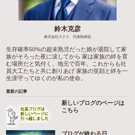
鈴木克彦
株式会社マクス 代表取締役
生存確率50%の超未熟児だった娘が退院して家
族がそろった夜に涙してから 家は家族の絆を育
む場所だと気付く。地元で百年。これからも社
員大工たちと共に創りあげ 家族の笑顔と絆を一
生涯守ってゆくのが私の使命。
最新の記事
新しいブログのページは
こちら
ブログが終わる日