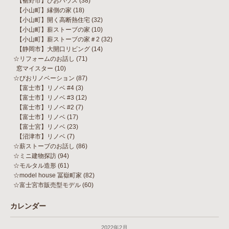
【裾野市】びおハウス
(38)
【小山町】縁側の家
(18)
【小山町】開く高断熱住宅
(32)
【小山町】薪ストーブの家
(10)
【小山町】薪ストーブの家＃2
(32)
【静岡市】大開口リビング
(14)
☆リフォームのお話し
(71)
窓マイスター
(10)
☆びおリノベーション
(87)
【富士市】リノベ #4
(3)
【富士市】リノベ #3
(12)
【富士市】リノベ #2
(7)
【富士市】リノベ
(17)
【富士宮】リノベ
(23)
【沼津市】リノベ
(7)
☆薪ストーブのお話し
(86)
☆ミニ建物探訪
(94)
☆モルタル造形
(61)
☆model house 冨嶽町家
(82)
☆富士宮市販売型モデル
(60)
カレンダー
2022年2月