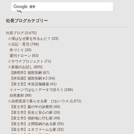
社長ブログカテゴリー
社長ブログ
(3,470)
☆僕はなぜ家を作るんだ？
(33)
☆日記・育児
(798)
米づくり
(20)
週刊ドローン
(63)
☆サウナプロジェクト
(71)
☆新築のお話し
(605)
【静岡市】堀部安嗣
(67)
【伊豆国】堀部安嗣＃2
(54)
【富士宮】木造店舗建築
(41)
イメージではなくデータで語ろう
(186)
自然素材
(99)
☆自然室温で暮らせる家 びおハウス
(1,671)
【富士市】森の中の診療所
(40)
【富士市】安全と安心の家
(33)
【富士市】傾斜地に佇む家
(49)
【富士市】土間収納のある家
(55)
【富士市】エネファームな家
(32)