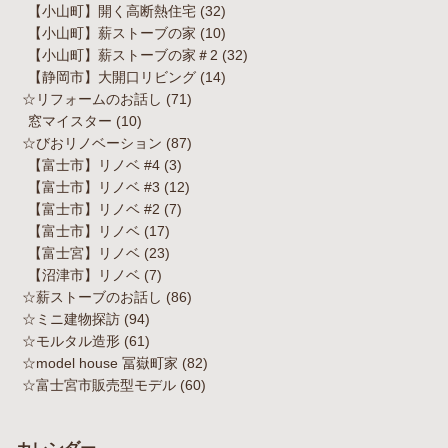
【小山町】開く高断熱住宅
(32)
【小山町】薪ストーブの家
(10)
【小山町】薪ストーブの家＃2
(32)
【静岡市】大開口リビング
(14)
☆リフォームのお話し
(71)
窓マイスター
(10)
☆びおリノベーション
(87)
【富士市】リノベ #4
(3)
【富士市】リノベ #3
(12)
【富士市】リノベ #2
(7)
【富士市】リノベ
(17)
【富士宮】リノベ
(23)
【沼津市】リノベ
(7)
☆薪ストーブのお話し
(86)
☆ミニ建物探訪
(94)
☆モルタル造形
(61)
☆model house 冨嶽町家
(82)
☆富士宮市販売型モデル
(60)