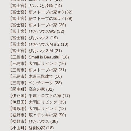
【富士宮】ガルバと漆喰
(14)
【富士宮】薪ストーブの家＃3
(32)
【富士宮】薪ストーブの家＃2
(29)
【富士宮】薪ストーブの家
(26)
【富士宮】びおハウスWS
(32)
【富士宮】びおハウス
(19)
【富士宮】びおハウスＭ＃2
(18)
【富士宮】びおハウスＭ
(21)
【三島市】Small is Beautiful
(18)
【三島市】大開口リビング
(16)
【三島市】薪ストーブの家
(31)
【三島市】木造三階建て
(16)
【三島市】ベンチマーク
(28)
【函南町】高台の家
(31)
【伊豆国】平屋＋ロフトの家
(17)
【伊豆国】大開口リビング
(35)
【御殿場】大開口リビング
(13)
【裾野市】広々デッキの家
(50)
【裾野市】びおハウス
(38)
【小山町】縁側の家
(18)