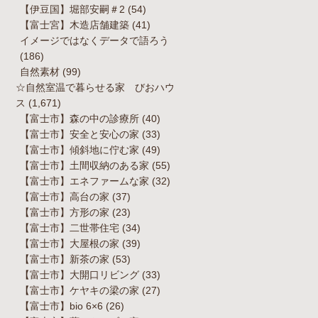
【伊豆国】堀部安嗣＃2
(54)
【富士宮】木造店舗建築
(41)
イメージではなくデータで語ろう
(186)
自然素材
(99)
☆自然室温で暮らせる家 びおハウ
ス
(1,671)
【富士市】森の中の診療所
(40)
【富士市】安全と安心の家
(33)
【富士市】傾斜地に佇む家
(49)
【富士市】土間収納のある家
(55)
【富士市】エネファームな家
(32)
【富士市】高台の家
(37)
【富士市】方形の家
(23)
【富士市】二世帯住宅
(34)
【富士市】大屋根の家
(39)
【富士市】新茶の家
(53)
【富士市】大開口リビング
(33)
【富士市】ケヤキの梁の家
(27)
【富士市】bio 6×6
(26)