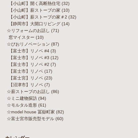
【小山町】開く高断熱住宅
(32)
【小山町】薪ストーブの家
(10)
【小山町】薪ストーブの家＃2
(32)
【静岡市】大開口リビング
(14)
☆リフォームのお話し
(71)
窓マイスター
(10)
☆びおリノベーション
(87)
【富士市】リノベ #4
(3)
【富士市】リノベ #3
(12)
【富士市】リノベ #2
(7)
【富士市】リノベ
(17)
【富士宮】リノベ
(23)
【沼津市】リノベ
(7)
☆薪ストーブのお話し
(86)
☆ミニ建物探訪
(94)
☆モルタル造形
(61)
☆model house 冨嶽町家
(82)
☆富士宮市販売型モデル
(60)