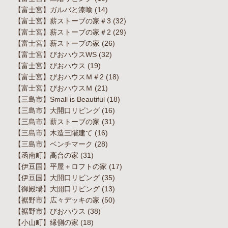
【富士宮】ガルバと漆喰
(14)
【富士宮】薪ストーブの家＃3
(32)
【富士宮】薪ストーブの家＃2
(29)
【富士宮】薪ストーブの家
(26)
【富士宮】びおハウスWS
(32)
【富士宮】びおハウス
(19)
【富士宮】びおハウスＭ＃2
(18)
【富士宮】びおハウスＭ
(21)
【三島市】Small is Beautiful
(18)
【三島市】大開口リビング
(16)
【三島市】薪ストーブの家
(31)
【三島市】木造三階建て
(16)
【三島市】ベンチマーク
(28)
【函南町】高台の家
(31)
【伊豆国】平屋＋ロフトの家
(17)
【伊豆国】大開口リビング
(35)
【御殿場】大開口リビング
(13)
【裾野市】広々デッキの家
(50)
【裾野市】びおハウス
(38)
【小山町】縁側の家
(18)