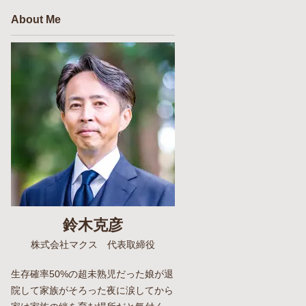
About Me
鈴木克彦
株式会社マクス 代表取締役
生存確率50%の超未熟児だった娘が退
院して家族がそろった夜に涙してから