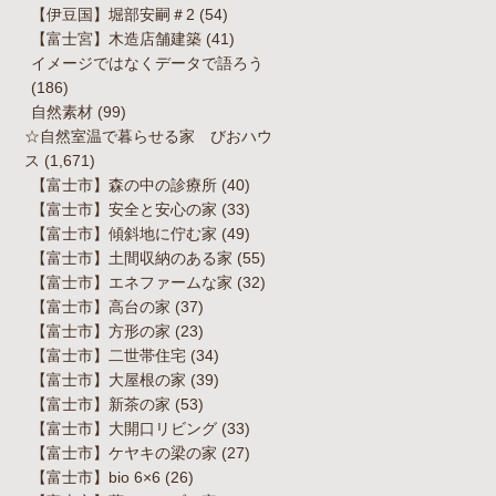
【伊豆国】堀部安嗣＃2
(54)
【富士宮】木造店舗建築
(41)
イメージではなくデータで語ろう
(186)
自然素材
(99)
☆自然室温で暮らせる家 びおハウ
ス
(1,671)
【富士市】森の中の診療所
(40)
【富士市】安全と安心の家
(33)
【富士市】傾斜地に佇む家
(49)
【富士市】土間収納のある家
(55)
【富士市】エネファームな家
(32)
【富士市】高台の家
(37)
【富士市】方形の家
(23)
【富士市】二世帯住宅
(34)
【富士市】大屋根の家
(39)
【富士市】新茶の家
(53)
【富士市】大開口リビング
(33)
【富士市】ケヤキの梁の家
(27)
【富士市】bio 6×6
(26)