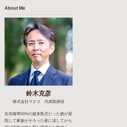
About Me
鈴木克彦
株式会社マクス 代表取締役
生存確率50%の超未熟児だった娘が退
院して家族がそろった夜に涙してから