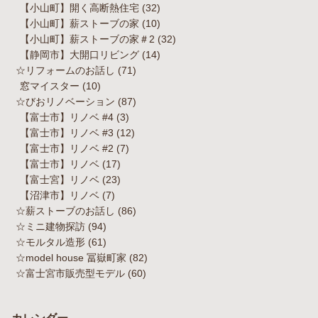
【小山町】開く高断熱住宅
(32)
【小山町】薪ストーブの家
(10)
【小山町】薪ストーブの家＃2
(32)
【静岡市】大開口リビング
(14)
☆リフォームのお話し
(71)
窓マイスター
(10)
☆びおリノベーション
(87)
【富士市】リノベ #4
(3)
【富士市】リノベ #3
(12)
【富士市】リノベ #2
(7)
【富士市】リノベ
(17)
【富士宮】リノベ
(23)
【沼津市】リノベ
(7)
☆薪ストーブのお話し
(86)
☆ミニ建物探訪
(94)
☆モルタル造形
(61)
☆model house 冨嶽町家
(82)
☆富士宮市販売型モデル
(60)