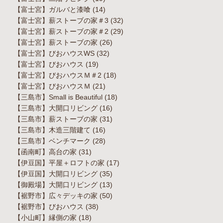
【富士宮】ガルバと漆喰
(14)
【富士宮】薪ストーブの家＃3
(32)
【富士宮】薪ストーブの家＃2
(29)
【富士宮】薪ストーブの家
(26)
【富士宮】びおハウスWS
(32)
【富士宮】びおハウス
(19)
【富士宮】びおハウスＭ＃2
(18)
【富士宮】びおハウスＭ
(21)
【三島市】Small is Beautiful
(18)
【三島市】大開口リビング
(16)
【三島市】薪ストーブの家
(31)
【三島市】木造三階建て
(16)
【三島市】ベンチマーク
(28)
【函南町】高台の家
(31)
【伊豆国】平屋＋ロフトの家
(17)
【伊豆国】大開口リビング
(35)
【御殿場】大開口リビング
(13)
【裾野市】広々デッキの家
(50)
【裾野市】びおハウス
(38)
【小山町】縁側の家
(18)