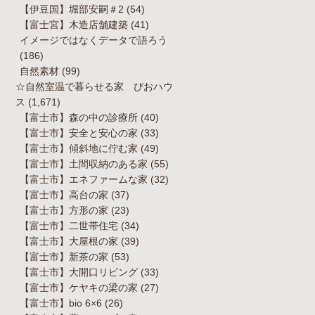
【伊豆国】堀部安嗣＃2
(54)
【富士宮】木造店舗建築
(41)
イメージではなくデータで語ろう
(186)
自然素材
(99)
☆自然室温で暮らせる家 びおハウ
ス
(1,671)
【富士市】森の中の診療所
(40)
【富士市】安全と安心の家
(33)
【富士市】傾斜地に佇む家
(49)
【富士市】土間収納のある家
(55)
【富士市】エネファームな家
(32)
【富士市】高台の家
(37)
【富士市】方形の家
(23)
【富士市】二世帯住宅
(34)
【富士市】大屋根の家
(39)
【富士市】新茶の家
(53)
【富士市】大開口リビング
(33)
【富士市】ケヤキの梁の家
(27)
【富士市】bio 6×6
(26)