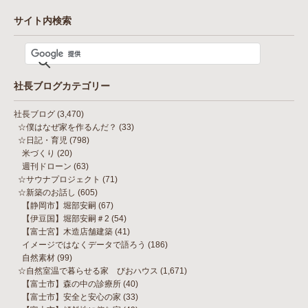
サイト内検索
社長ブログカテゴリー
社長ブログ
(3,470)
☆僕はなぜ家を作るんだ？
(33)
☆日記・育児
(798)
米づくり
(20)
週刊ドローン
(63)
☆サウナプロジェクト
(71)
☆新築のお話し
(605)
【静岡市】堀部安嗣
(67)
【伊豆国】堀部安嗣＃2
(54)
【富士宮】木造店舗建築
(41)
イメージではなくデータで語ろう
(186)
自然素材
(99)
☆自然室温で暮らせる家 びおハウス
(1,671)
【富士市】森の中の診療所
(40)
【富士市】安全と安心の家
(33)