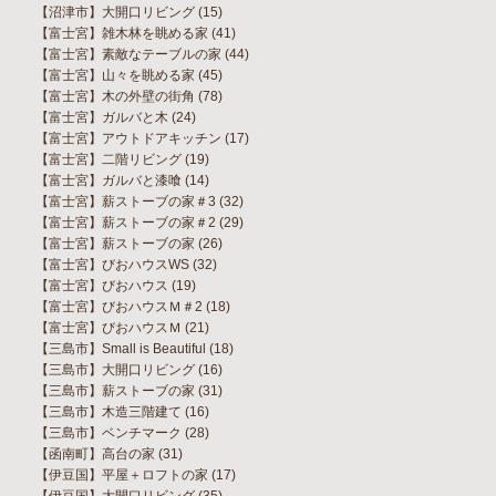
【沼津市】大開口リビング
(15)
【富士宮】雑木林を眺める家
(41)
【富士宮】素敵なテーブルの家
(44)
【富士宮】山々を眺める家
(45)
【富士宮】木の外壁の街角
(78)
【富士宮】ガルバと木
(24)
【富士宮】アウトドアキッチン
(17)
【富士宮】二階リビング
(19)
【富士宮】ガルバと漆喰
(14)
【富士宮】薪ストーブの家＃3
(32)
【富士宮】薪ストーブの家＃2
(29)
【富士宮】薪ストーブの家
(26)
【富士宮】びおハウスWS
(32)
【富士宮】びおハウス
(19)
【富士宮】びおハウスＭ＃2
(18)
【富士宮】びおハウスＭ
(21)
【三島市】Small is Beautiful
(18)
【三島市】大開口リビング
(16)
【三島市】薪ストーブの家
(31)
【三島市】木造三階建て
(16)
【三島市】ベンチマーク
(28)
【函南町】高台の家
(31)
【伊豆国】平屋＋ロフトの家
(17)
【伊豆国】大開口リビング
(35)