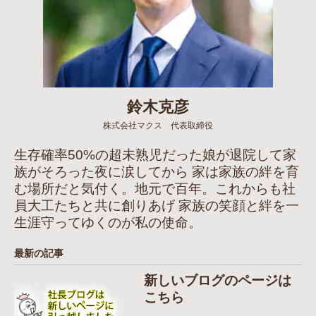
鈴木克彦
株式会社マクス 代表取締役
生存確率50%の超未熟児だった娘が退院して家
族がそろった夜に涙してから 家は家族の絆を育
む場所だと気付く。地元で百年。これからも社
員大工たちと共に創りあげ 家族の笑顔と絆を一
生涯守ってゆくのが私の使命。
最新の記事
新しいブログのページは
こちら