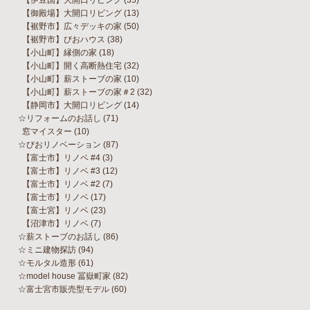
【御殿場】大開口リビング
(13)
【裾野市】広々デッキの家
(50)
【裾野市】びおハウス
(38)
【小山町】縁側の家
(18)
【小山町】開く高断熱住宅
(32)
【小山町】薪ストーブの家
(10)
【小山町】薪ストーブの家＃2
(32)
【静岡市】大開口リビング
(14)
☆リフォームのお話し
(71)
窓マイスター
(10)
☆びおリノベーション
(87)
【富士市】リノベ #4
(3)
【富士市】リノベ #3
(12)
【富士市】リノベ #2
(7)
【富士市】リノベ
(17)
【富士宮】リノベ
(23)
【沼津市】リノベ
(7)
☆薪ストーブのお話し
(86)
☆ミニ建物探訪
(94)
☆モルタル造形
(61)
☆model house 冨嶽町家
(82)
☆富士宮市販売型モデル
(60)