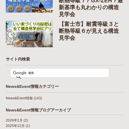
断熱等級７? GX-ZEH？最
新基準も丸わかりの構造
見学会
【富士市】耐震等級３と
断熱等級６が見える構造
見学会
サイト内検索
News&Event情報カテゴリー
News&Event情報
(143)
News&Event情報ブログアーカイブ
2026年1月
(2)
2025年12月
(1)