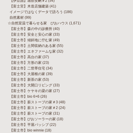
【伊豆国】堀部安嗣＃2
(54)
【富士宮】木造店舗建築
(41)
イメージではなくデータで語ろう
(186)
自然素材
(99)
☆自然室温で暮らせる家 びおハウス
(1,671)
【富士市】森の中の診療所
(40)
【富士市】安全と安心の家
(33)
【富士市】傾斜地に佇む家
(49)
【富士市】土間収納のある家
(55)
【富士市】エネファームな家
(32)
【富士市】高台の家
(37)
【富士市】方形の家
(23)
【富士市】二世帯住宅
(34)
【富士市】大屋根の家
(39)
【富士市】新茶の家
(53)
【富士市】大開口リビング
(33)
【富士市】ケヤキの梁の家
(27)
【富士市】bio 6×6
(26)
【富士市】薪ストーブの家＃3
(48)
【富士市】薪ストーブの家＃2
(24)
【富士市】薪ストーブの家
(31)
【富士市】びおソーラーの家
(18)
【富士市】平屋パッシブ
(22)
【富士市】bio winnie
(18)