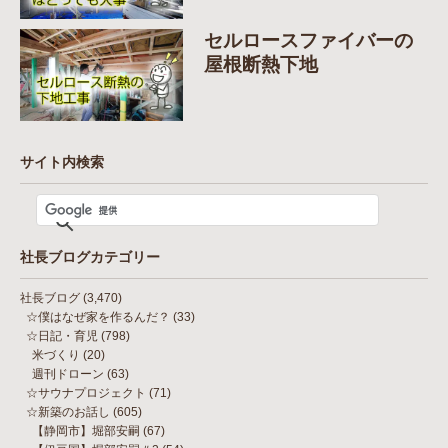
セルロースファイバーの
屋根断熱下地
サイト内検索
社長ブログカテゴリー
社長ブログ
(3,470)
☆僕はなぜ家を作るんだ？
(33)
☆日記・育児
(798)
米づくり
(20)
週刊ドローン
(63)
☆サウナプロジェクト
(71)
☆新築のお話し
(605)
【静岡市】堀部安嗣
(67)