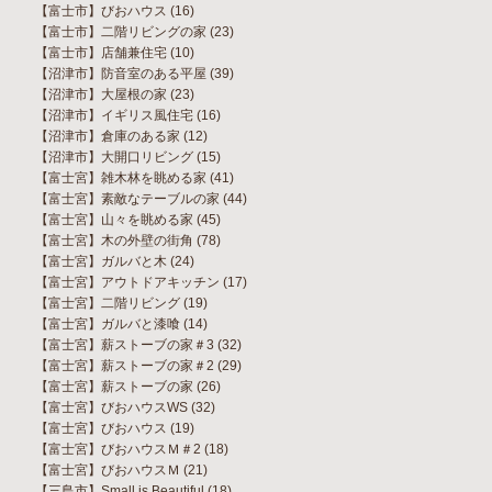
【富士市】びおハウス
(16)
【富士市】二階リビングの家
(23)
【富士市】店舗兼住宅
(10)
【沼津市】防音室のある平屋
(39)
【沼津市】大屋根の家
(23)
【沼津市】イギリス風住宅
(16)
【沼津市】倉庫のある家
(12)
【沼津市】大開口リビング
(15)
【富士宮】雑木林を眺める家
(41)
【富士宮】素敵なテーブルの家
(44)
【富士宮】山々を眺める家
(45)
【富士宮】木の外壁の街角
(78)
【富士宮】ガルバと木
(24)
【富士宮】アウトドアキッチン
(17)
【富士宮】二階リビング
(19)
【富士宮】ガルバと漆喰
(14)
【富士宮】薪ストーブの家＃3
(32)
【富士宮】薪ストーブの家＃2
(29)
【富士宮】薪ストーブの家
(26)
【富士宮】びおハウスWS
(32)
【富士宮】びおハウス
(19)
【富士宮】びおハウスＭ＃2
(18)
【富士宮】びおハウスＭ
(21)
【三島市】Small is Beautiful
(18)