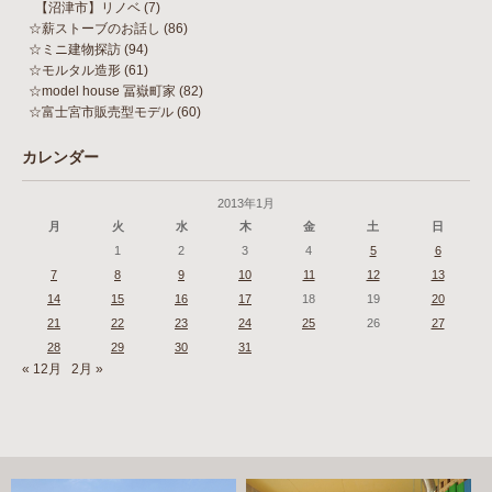
【沼津市】リノベ
(7)
☆薪ストーブのお話し
(86)
☆ミニ建物探訪
(94)
☆モルタル造形
(61)
☆model house 冨嶽町家
(82)
☆富士宮市販売型モデル
(60)
カレンダー
2013年1月
月
火
水
木
金
土
日
1
2
3
4
5
6
7
8
9
10
11
12
13
14
15
16
17
18
19
20
21
22
23
24
25
26
27
28
29
30
31
« 12月
2月 »