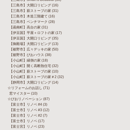
【三島市】大開口リビング
(16)
【三島市】薪ストーブの家
(31)
【三島市】木造三階建て
(16)
【三島市】ベンチマーク
(28)
【函南町】高台の家
(31)
【伊豆国】平屋＋ロフトの家
(17)
【伊豆国】大開口リビング
(35)
【御殿場】大開口リビング
(13)
【裾野市】広々デッキの家
(50)
【裾野市】びおハウス
(38)
【小山町】縁側の家
(18)
【小山町】開く高断熱住宅
(32)
【小山町】薪ストーブの家
(10)
【小山町】薪ストーブの家＃2
(32)
【静岡市】大開口リビング
(14)
☆リフォームのお話し
(71)
窓マイスター
(10)
☆びおリノベーション
(87)
【富士市】リノベ #4
(3)
【富士市】リノベ #3
(12)
【富士市】リノベ #2
(7)
【富士市】リノベ
(17)
【富士宮】リノベ
(23)