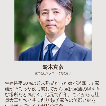
鈴木克彦
株式会社マクス 代表取締役
生存確率50%の超未熟児だった娘が退院して家
族がそろった夜に涙してから 家は家族の絆を育
む場所だと気付く。地元で百年。これからも社
員大工たちと共に創りあげ 家族の笑顔と絆を一
生涯守ってゆくのが私の使命。