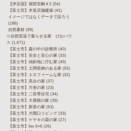
【伊豆国】堀部安嗣＃2
(54)
【富士宮】木造店舗建築
(41)
イメージではなくデータで語ろう
(186)
自然素材
(99)
☆自然室温で暮らせる家 びおハウ
ス
(1,671)
【富士市】森の中の診療所
(40)
【富士市】安全と安心の家
(33)
【富士市】傾斜地に佇む家
(49)
【富士市】土間収納のある家
(55)
【富士市】エネファームな家
(32)
【富士市】高台の家
(37)
【富士市】方形の家
(23)
【富士市】二世帯住宅
(34)
【富士市】大屋根の家
(39)
【富士市】新茶の家
(53)
【富士市】大開口リビング
(33)
【富士市】ケヤキの梁の家
(27)
【富士市】bio 6×6
(26)