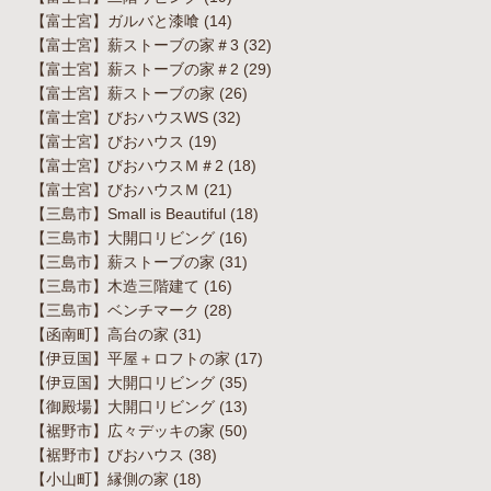
【富士宮】ガルバと漆喰
(14)
【富士宮】薪ストーブの家＃3
(32)
【富士宮】薪ストーブの家＃2
(29)
【富士宮】薪ストーブの家
(26)
【富士宮】びおハウスWS
(32)
【富士宮】びおハウス
(19)
【富士宮】びおハウスＭ＃2
(18)
【富士宮】びおハウスＭ
(21)
【三島市】Small is Beautiful
(18)
【三島市】大開口リビング
(16)
【三島市】薪ストーブの家
(31)
【三島市】木造三階建て
(16)
【三島市】ベンチマーク
(28)
【函南町】高台の家
(31)
【伊豆国】平屋＋ロフトの家
(17)
【伊豆国】大開口リビング
(35)
【御殿場】大開口リビング
(13)
【裾野市】広々デッキの家
(50)
【裾野市】びおハウス
(38)
【小山町】縁側の家
(18)