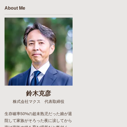
About Me
鈴木克彦
株式会社マクス 代表取締役
生存確率50%の超未熟児だった娘が退
院して家族がそろった夜に涙してから