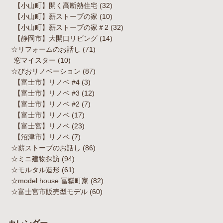
【小山町】開く高断熱住宅
(32)
【小山町】薪ストーブの家
(10)
【小山町】薪ストーブの家＃2
(32)
【静岡市】大開口リビング
(14)
☆リフォームのお話し
(71)
窓マイスター
(10)
☆びおリノベーション
(87)
【富士市】リノベ #4
(3)
【富士市】リノベ #3
(12)
【富士市】リノベ #2
(7)
【富士市】リノベ
(17)
【富士宮】リノベ
(23)
【沼津市】リノベ
(7)
☆薪ストーブのお話し
(86)
☆ミニ建物探訪
(94)
☆モルタル造形
(61)
☆model house 冨嶽町家
(82)
☆富士宮市販売型モデル
(60)