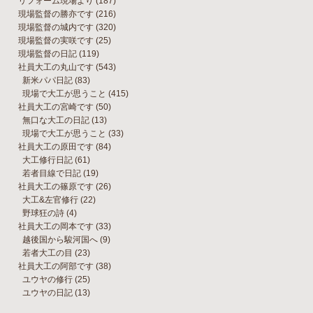
リフォーム現場より
(187)
現場監督の勝亦です
(216)
現場監督の城内です
(320)
現場監督の実咲です
(25)
現場監督の日記
(119)
社員大工の丸山です
(543)
新米パパ日記
(83)
現場で大工が思うこと
(415)
社員大工の宮崎です
(50)
無口な大工の日記
(13)
現場で大工が思うこと
(33)
社員大工の原田です
(84)
大工修行日記
(61)
若者目線で日記
(19)
社員大工の篠原です
(26)
大工&左官修行
(22)
野球狂の詩
(4)
社員大工の岡本です
(33)
越後国から駿河国へ
(9)
若者大工の目
(23)
社員大工の阿部です
(38)
ユウヤの修行
(25)
ユウヤの日記
(13)