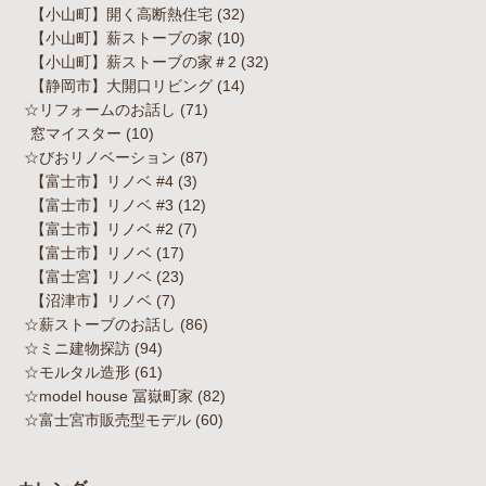
【小山町】開く高断熱住宅
(32)
【小山町】薪ストーブの家
(10)
【小山町】薪ストーブの家＃2
(32)
【静岡市】大開口リビング
(14)
☆リフォームのお話し
(71)
窓マイスター
(10)
☆びおリノベーション
(87)
【富士市】リノベ #4
(3)
【富士市】リノベ #3
(12)
【富士市】リノベ #2
(7)
【富士市】リノベ
(17)
【富士宮】リノベ
(23)
【沼津市】リノベ
(7)
☆薪ストーブのお話し
(86)
☆ミニ建物探訪
(94)
☆モルタル造形
(61)
☆model house 冨嶽町家
(82)
☆富士宮市販売型モデル
(60)