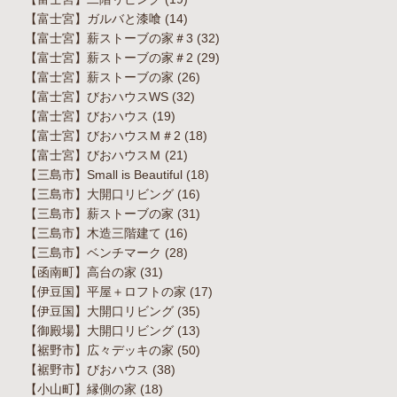
【富士宮】ガルバと漆喰
(14)
【富士宮】薪ストーブの家＃3
(32)
【富士宮】薪ストーブの家＃2
(29)
【富士宮】薪ストーブの家
(26)
【富士宮】びおハウスWS
(32)
【富士宮】びおハウス
(19)
【富士宮】びおハウスＭ＃2
(18)
【富士宮】びおハウスＭ
(21)
【三島市】Small is Beautiful
(18)
【三島市】大開口リビング
(16)
【三島市】薪ストーブの家
(31)
【三島市】木造三階建て
(16)
【三島市】ベンチマーク
(28)
【函南町】高台の家
(31)
【伊豆国】平屋＋ロフトの家
(17)
【伊豆国】大開口リビング
(35)
【御殿場】大開口リビング
(13)
【裾野市】広々デッキの家
(50)
【裾野市】びおハウス
(38)
【小山町】縁側の家
(18)