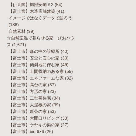
【伊豆国】堀部安嗣＃2
(54)
【富士宮】木造店舗建築
(41)
イメージではなくデータで語ろう
(186)
自然素材
(99)
☆自然室温で暮らせる家 びおハウ
ス
(1,671)
【富士市】森の中の診療所
(40)
【富士市】安全と安心の家
(33)
【富士市】傾斜地に佇む家
(49)
【富士市】土間収納のある家
(55)
【富士市】エネファームな家
(32)
【富士市】高台の家
(37)
【富士市】方形の家
(23)
【富士市】二世帯住宅
(34)
【富士市】大屋根の家
(39)
【富士市】新茶の家
(53)
【富士市】大開口リビング
(33)
【富士市】ケヤキの梁の家
(27)
【富士市】bio 6×6
(26)