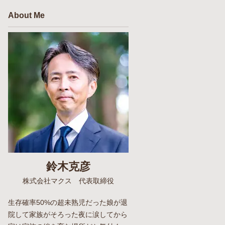
About Me
鈴木克彦
株式会社マクス 代表取締役
生存確率50%の超未熟児だった娘が退
院して家族がそろった夜に涙してから