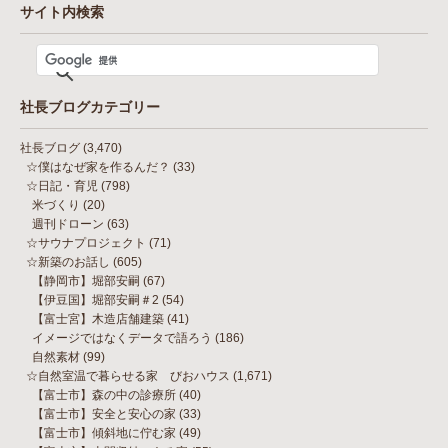
サイト内検索
社長ブログカテゴリー
社長ブログ
(3,470)
☆僕はなぜ家を作るんだ？
(33)
☆日記・育児
(798)
米づくり
(20)
週刊ドローン
(63)
☆サウナプロジェクト
(71)
☆新築のお話し
(605)
【静岡市】堀部安嗣
(67)
【伊豆国】堀部安嗣＃2
(54)
【富士宮】木造店舗建築
(41)
イメージではなくデータで語ろう
(186)
自然素材
(99)
☆自然室温で暮らせる家 びおハウス
(1,671)
【富士市】森の中の診療所
(40)
【富士市】安全と安心の家
(33)
【富士市】傾斜地に佇む家
(49)