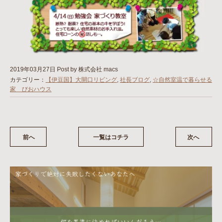
2019年03月27日
Post by 株式会社 macs
カテゴリー：
【伊豆国】大開口リビング
,
社長ブログ
,
☆自然室温で暮らせる
家 びおハウス
前へ
一覧はコチラ
次へ