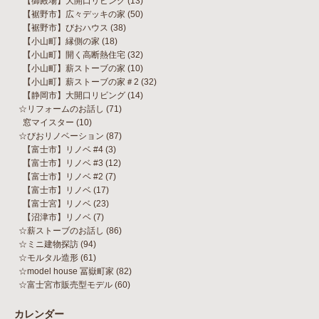
【御殿場】大開口リビング
(13)
【裾野市】広々デッキの家
(50)
【裾野市】びおハウス
(38)
【小山町】縁側の家
(18)
【小山町】開く高断熱住宅
(32)
【小山町】薪ストーブの家
(10)
【小山町】薪ストーブの家＃2
(32)
【静岡市】大開口リビング
(14)
☆リフォームのお話し
(71)
窓マイスター
(10)
☆びおリノベーション
(87)
【富士市】リノベ #4
(3)
【富士市】リノベ #3
(12)
【富士市】リノベ #2
(7)
【富士市】リノベ
(17)
【富士宮】リノベ
(23)
【沼津市】リノベ
(7)
☆薪ストーブのお話し
(86)
☆ミニ建物探訪
(94)
☆モルタル造形
(61)
☆model house 冨嶽町家
(82)
☆富士宮市販売型モデル
(60)
カレンダー