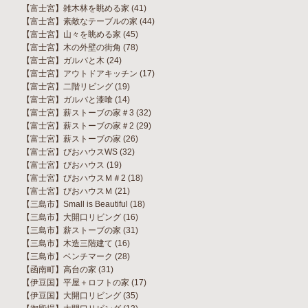
【富士宮】雑木林を眺める家
(41)
【富士宮】素敵なテーブルの家
(44)
【富士宮】山々を眺める家
(45)
【富士宮】木の外壁の街角
(78)
【富士宮】ガルバと木
(24)
【富士宮】アウトドアキッチン
(17)
【富士宮】二階リビング
(19)
【富士宮】ガルバと漆喰
(14)
【富士宮】薪ストーブの家＃3
(32)
【富士宮】薪ストーブの家＃2
(29)
【富士宮】薪ストーブの家
(26)
【富士宮】びおハウスWS
(32)
【富士宮】びおハウス
(19)
【富士宮】びおハウスＭ＃2
(18)
【富士宮】びおハウスＭ
(21)
【三島市】Small is Beautiful
(18)
【三島市】大開口リビング
(16)
【三島市】薪ストーブの家
(31)
【三島市】木造三階建て
(16)
【三島市】ベンチマーク
(28)
【函南町】高台の家
(31)
【伊豆国】平屋＋ロフトの家
(17)
【伊豆国】大開口リビング
(35)