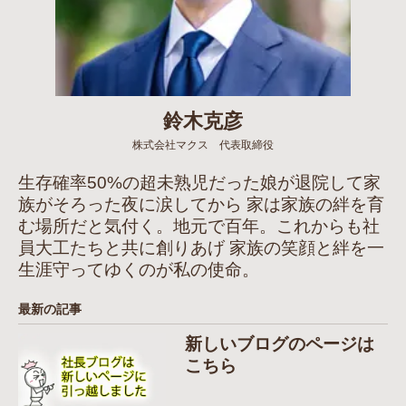
鈴木克彦
株式会社マクス 代表取締役
生存確率50%の超未熟児だった娘が退院して家
族がそろった夜に涙してから 家は家族の絆を育
む場所だと気付く。地元で百年。これからも社
員大工たちと共に創りあげ 家族の笑顔と絆を一
生涯守ってゆくのが私の使命。
最新の記事
新しいブログのページは
こちら