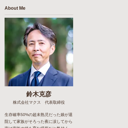
About Me
鈴木克彦
株式会社マクス 代表取締役
生存確率50%の超未熟児だった娘が退
院して家族がそろった夜に涙してから