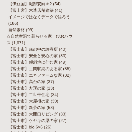
【伊豆国】堀部安嗣＃2
(54)
【富士宮】木造店舗建築
(41)
イメージではなくデータで語ろう
(186)
自然素材
(99)
☆自然室温で暮らせる家 びおハウ
ス
(1,671)
【富士市】森の中の診療所
(40)
【富士市】安全と安心の家
(33)
【富士市】傾斜地に佇む家
(49)
【富士市】土間収納のある家
(55)
【富士市】エネファームな家
(32)
【富士市】高台の家
(37)
【富士市】方形の家
(23)
【富士市】二世帯住宅
(34)
【富士市】大屋根の家
(39)
【富士市】新茶の家
(53)
【富士市】大開口リビング
(33)
【富士市】ケヤキの梁の家
(27)
【富士市】bio 6×6
(26)