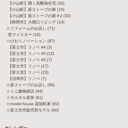
【小山町】開く高断熱住宅
(32)
【小山町】薪ストーブの家
(10)
【小山町】薪ストーブの家＃2
(32)
【静岡市】大開口リビング
(14)
☆リフォームのお話し
(71)
窓マイスター
(10)
☆びおリノベーション
(87)
【富士市】リノベ #4
(3)
【富士市】リノベ #3
(12)
【富士市】リノベ #2
(7)
【富士市】リノベ
(17)
【富士宮】リノベ
(23)
【沼津市】リノベ
(7)
☆薪ストーブのお話し
(86)
☆ミニ建物探訪
(94)
☆モルタル造形
(61)
☆model house 冨嶽町家
(82)
☆富士宮市販売型モデル
(60)