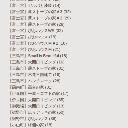
【富士宮】ガルバと漆喰
(14)
【富士宮】薪ストーブの家＃3
(32)
【富士宮】薪ストーブの家＃2
(29)
【富士宮】薪ストーブの家
(26)
【富士宮】びおハウスWS
(32)
【富士宮】びおハウス
(19)
【富士宮】びおハウスＭ＃2
(18)
【富士宮】びおハウスＭ
(21)
【三島市】Small is Beautiful
(18)
【三島市】大開口リビング
(16)
【三島市】薪ストーブの家
(31)
【三島市】木造三階建て
(16)
【三島市】ベンチマーク
(28)
【函南町】高台の家
(31)
【伊豆国】平屋＋ロフトの家
(17)
【伊豆国】大開口リビング
(35)
【御殿場】大開口リビング
(13)
【裾野市】広々デッキの家
(50)
【裾野市】びおハウス
(38)
【小山町】縁側の家
(18)