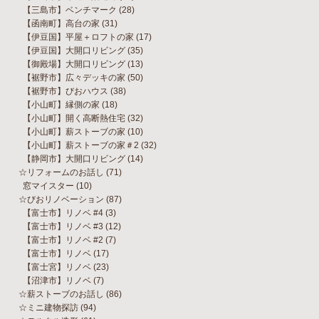
【三島市】ベンチマーク
(28)
【函南町】高台の家
(31)
【伊豆国】平屋＋ロフトの家
(17)
【伊豆国】大開口リビング
(35)
【御殿場】大開口リビング
(13)
【裾野市】広々デッキの家
(50)
【裾野市】びおハウス
(38)
【小山町】縁側の家
(18)
【小山町】開く高断熱住宅
(32)
【小山町】薪ストーブの家
(10)
【小山町】薪ストーブの家＃2
(32)
【静岡市】大開口リビング
(14)
☆リフォームのお話し
(71)
窓マイスター
(10)
☆びおリノベーション
(87)
【富士市】リノベ #4
(3)
【富士市】リノベ #3
(12)
【富士市】リノベ #2
(7)
【富士市】リノベ
(17)
【富士宮】リノベ
(23)
【沼津市】リノベ
(7)
☆薪ストーブのお話し
(86)
☆ミニ建物探訪
(94)