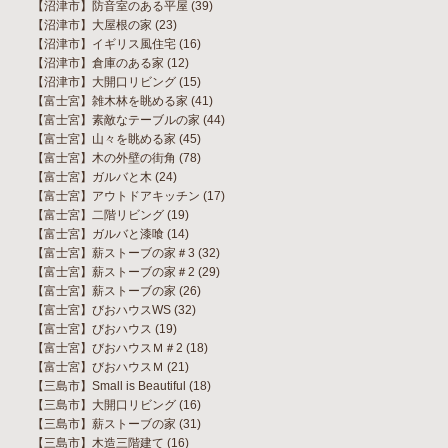
【沼津市】防音室のある平屋
(39)
【沼津市】大屋根の家
(23)
【沼津市】イギリス風住宅
(16)
【沼津市】倉庫のある家
(12)
【沼津市】大開口リビング
(15)
【富士宮】雑木林を眺める家
(41)
【富士宮】素敵なテーブルの家
(44)
【富士宮】山々を眺める家
(45)
【富士宮】木の外壁の街角
(78)
【富士宮】ガルバと木
(24)
【富士宮】アウトドアキッチン
(17)
【富士宮】二階リビング
(19)
【富士宮】ガルバと漆喰
(14)
【富士宮】薪ストーブの家＃3
(32)
【富士宮】薪ストーブの家＃2
(29)
【富士宮】薪ストーブの家
(26)
【富士宮】びおハウスWS
(32)
【富士宮】びおハウス
(19)
【富士宮】びおハウスＭ＃2
(18)
【富士宮】びおハウスＭ
(21)
【三島市】Small is Beautiful
(18)
【三島市】大開口リビング
(16)
【三島市】薪ストーブの家
(31)
【三島市】木造三階建て
(16)