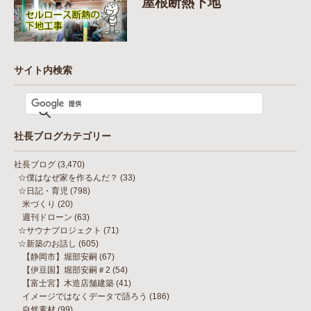
屋根断熱下地
サイト内検索
社長ブログカテゴリー
社長ブログ
(3,470)
☆僕はなぜ家を作るんだ？
(33)
☆日記・育児
(798)
米づくり
(20)
週刊ドローン
(63)
☆サウナプロジェクト
(71)
☆新築のお話し
(605)
【静岡市】堀部安嗣
(67)
【伊豆国】堀部安嗣＃2
(54)
【富士宮】木造店舗建築
(41)
イメージではなくデータで語ろう
(186)
自然素材
(99)