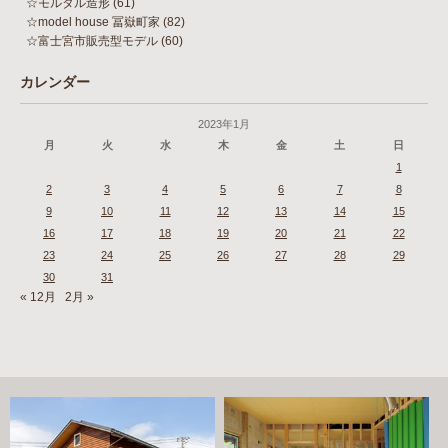
☆モルタル造形
(61)
☆model house 冨嶽町家
(82)
☆富士宮市販売型モデル
(60)
カレンダー
2023年1月
月
火
水
木
金
土
日
1
2
3
4
5
6
7
8
9
10
11
12
13
14
15
16
17
18
19
20
21
22
23
24
25
26
27
28
29
30
31
« 12月
2月 »