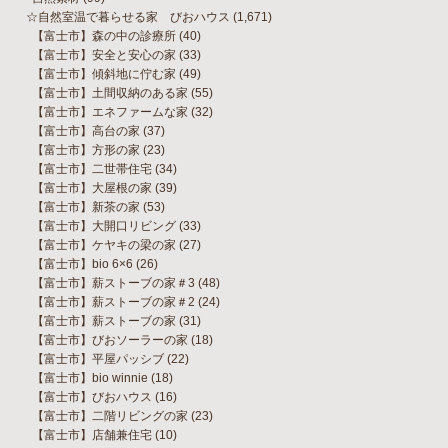
☆自然室温で暮らせる家 びおハウス
(1,671)
【富士市】森の中の診療所
(40)
【富士市】安全と安心の家
(33)
【富士市】傾斜地に佇む家
(49)
【富士市】土間収納のある家
(55)
【富士市】エネファームな家
(32)
【富士市】高台の家
(37)
【富士市】方形の家
(23)
【富士市】二世帯住宅
(34)
【富士市】大屋根の家
(39)
【富士市】新茶の家
(53)
【富士市】大開口リビング
(33)
【富士市】ケヤキの梁の家
(27)
【富士市】bio 6×6
(26)
【富士市】薪ストーブの家＃3
(48)
【富士市】薪ストーブの家＃2
(24)
【富士市】薪ストーブの家
(31)
【富士市】びおソーラーの家
(18)
【富士市】平屋パッシブ
(22)
【富士市】bio winnie
(18)
【富士市】びおハウス
(16)
【富士市】二階リビングの家
(23)
【富士市】店舗兼住宅
(10)