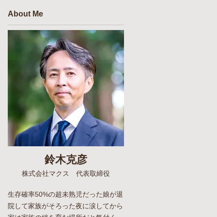
About Me
鈴木克彦
株式会社マクス 代表取締役
生存確率50%の超未熟児だった娘が退
院して家族がそろった夜に涙してから