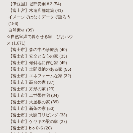
【伊豆国】堀部安嗣＃2
(54)
【富士宮】木造店舗建築
(41)
イメージではなくデータで語ろう
(186)
自然素材
(99)
☆自然室温で暮らせる家 びおハウ
ス
(1,671)
【富士市】森の中の診療所
(40)
【富士市】安全と安心の家
(33)
【富士市】傾斜地に佇む家
(49)
【富士市】土間収納のある家
(55)
【富士市】エネファームな家
(32)
【富士市】高台の家
(37)
【富士市】方形の家
(23)
【富士市】二世帯住宅
(34)
【富士市】大屋根の家
(39)
【富士市】新茶の家
(53)
【富士市】大開口リビング
(33)
【富士市】ケヤキの梁の家
(27)
【富士市】bio 6×6
(26)