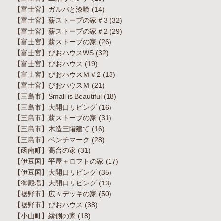
【富士宮】ガルバと漆喰
(14)
【富士宮】薪ストーブの家＃3
(32)
【富士宮】薪ストーブの家＃2
(29)
【富士宮】薪ストーブの家
(26)
【富士宮】びおハウスWS
(32)
【富士宮】びおハウス
(19)
【富士宮】びおハウスＭ＃2
(18)
【富士宮】びおハウスＭ
(21)
【三島市】Small is Beautiful
(18)
【三島市】大開口リビング
(16)
【三島市】薪ストーブの家
(31)
【三島市】木造三階建て
(16)
【三島市】ベンチマーク
(28)
【函南町】高台の家
(31)
【伊豆国】平屋＋ロフトの家
(17)
【伊豆国】大開口リビング
(35)
【御殿場】大開口リビング
(13)
【裾野市】広々デッキの家
(50)
【裾野市】びおハウス
(38)
【小山町】縁側の家
(18)