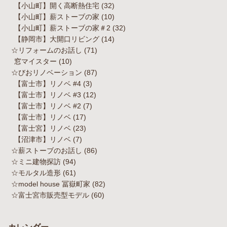
【小山町】開く高断熱住宅
(32)
【小山町】薪ストーブの家
(10)
【小山町】薪ストーブの家＃2
(32)
【静岡市】大開口リビング
(14)
☆リフォームのお話し
(71)
窓マイスター
(10)
☆びおリノベーション
(87)
【富士市】リノベ #4
(3)
【富士市】リノベ #3
(12)
【富士市】リノベ #2
(7)
【富士市】リノベ
(17)
【富士宮】リノベ
(23)
【沼津市】リノベ
(7)
☆薪ストーブのお話し
(86)
☆ミニ建物探訪
(94)
☆モルタル造形
(61)
☆model house 冨嶽町家
(82)
☆富士宮市販売型モデル
(60)