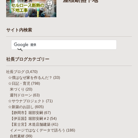
サイト内検索
社長ブログカテゴリー
社長ブログ
(3,470)
☆僕はなぜ家を作るんだ？
(33)
☆日記・育児
(798)
米づくり
(20)
週刊ドローン
(63)
☆サウナプロジェクト
(71)
☆新築のお話し
(605)
【静岡市】堀部安嗣
(67)
【伊豆国】堀部安嗣＃2
(54)
【富士宮】木造店舗建築
(41)
イメージではなくデータで語ろう
(186)
自然素材
(99)