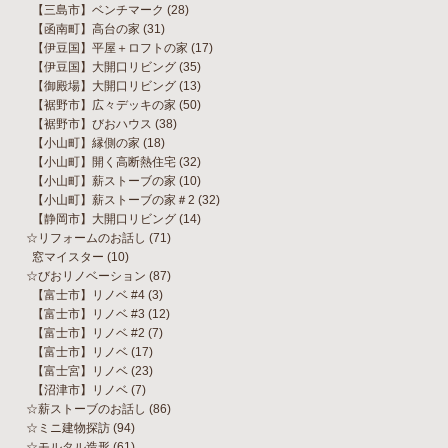
【三島市】ベンチマーク
(28)
【函南町】高台の家
(31)
【伊豆国】平屋＋ロフトの家
(17)
【伊豆国】大開口リビング
(35)
【御殿場】大開口リビング
(13)
【裾野市】広々デッキの家
(50)
【裾野市】びおハウス
(38)
【小山町】縁側の家
(18)
【小山町】開く高断熱住宅
(32)
【小山町】薪ストーブの家
(10)
【小山町】薪ストーブの家＃2
(32)
【静岡市】大開口リビング
(14)
☆リフォームのお話し
(71)
窓マイスター
(10)
☆びおリノベーション
(87)
【富士市】リノベ #4
(3)
【富士市】リノベ #3
(12)
【富士市】リノベ #2
(7)
【富士市】リノベ
(17)
【富士宮】リノベ
(23)
【沼津市】リノベ
(7)
☆薪ストーブのお話し
(86)
☆ミニ建物探訪
(94)
☆モルタル造形
(61)