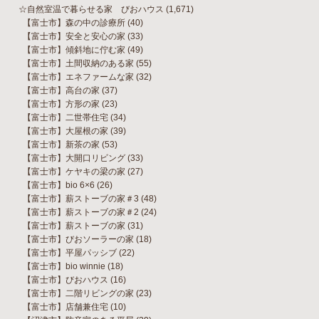
☆自然室温で暮らせる家 びおハウス
(1,671)
【富士市】森の中の診療所
(40)
【富士市】安全と安心の家
(33)
【富士市】傾斜地に佇む家
(49)
【富士市】土間収納のある家
(55)
【富士市】エネファームな家
(32)
【富士市】高台の家
(37)
【富士市】方形の家
(23)
【富士市】二世帯住宅
(34)
【富士市】大屋根の家
(39)
【富士市】新茶の家
(53)
【富士市】大開口リビング
(33)
【富士市】ケヤキの梁の家
(27)
【富士市】bio 6×6
(26)
【富士市】薪ストーブの家＃3
(48)
【富士市】薪ストーブの家＃2
(24)
【富士市】薪ストーブの家
(31)
【富士市】びおソーラーの家
(18)
【富士市】平屋パッシブ
(22)
【富士市】bio winnie
(18)
【富士市】びおハウス
(16)
【富士市】二階リビングの家
(23)
【富士市】店舗兼住宅
(10)