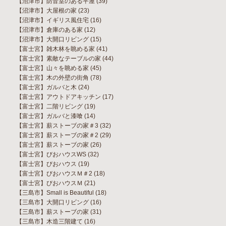
【沼津市】防音室のある平屋
(39)
【沼津市】大屋根の家
(23)
【沼津市】イギリス風住宅
(16)
【沼津市】倉庫のある家
(12)
【沼津市】大開口リビング
(15)
【富士宮】雑木林を眺める家
(41)
【富士宮】素敵なテーブルの家
(44)
【富士宮】山々を眺める家
(45)
【富士宮】木の外壁の街角
(78)
【富士宮】ガルバと木
(24)
【富士宮】アウトドアキッチン
(17)
【富士宮】二階リビング
(19)
【富士宮】ガルバと漆喰
(14)
【富士宮】薪ストーブの家＃3
(32)
【富士宮】薪ストーブの家＃2
(29)
【富士宮】薪ストーブの家
(26)
【富士宮】びおハウスWS
(32)
【富士宮】びおハウス
(19)
【富士宮】びおハウスＭ＃2
(18)
【富士宮】びおハウスＭ
(21)
【三島市】Small is Beautiful
(18)
【三島市】大開口リビング
(16)
【三島市】薪ストーブの家
(31)
【三島市】木造三階建て
(16)