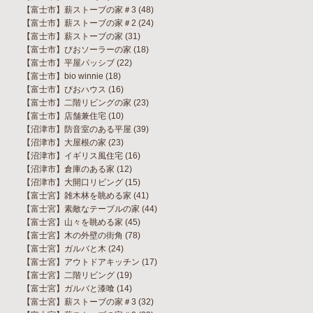
【富士市】薪ストーブの家＃3
(48)
【富士市】薪ストーブの家＃2
(24)
【富士市】薪ストーブの家
(31)
【富士市】びおソーラーの家
(18)
【富士市】平屋パッシブ
(22)
【富士市】bio winnie
(18)
【富士市】びおハウス
(16)
【富士市】二階リビングの家
(23)
【富士市】店舗兼住宅
(10)
【沼津市】防音室のある平屋
(39)
【沼津市】大屋根の家
(23)
【沼津市】イギリス風住宅
(16)
【沼津市】倉庫のある家
(12)
【沼津市】大開口リビング
(15)
【富士宮】雑木林を眺める家
(41)
【富士宮】素敵なテーブルの家
(44)
【富士宮】山々を眺める家
(45)
【富士宮】木の外壁の街角
(78)
【富士宮】ガルバと木
(24)
【富士宮】アウトドアキッチン
(17)
【富士宮】二階リビング
(19)
【富士宮】ガルバと漆喰
(14)
【富士宮】薪ストーブの家＃3
(32)