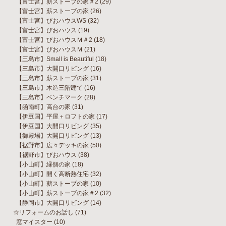
【富士宮】薪ストーブの家＃2
(29)
【富士宮】薪ストーブの家
(26)
【富士宮】びおハウスWS
(32)
【富士宮】びおハウス
(19)
【富士宮】びおハウスＭ＃2
(18)
【富士宮】びおハウスＭ
(21)
【三島市】Small is Beautiful
(18)
【三島市】大開口リビング
(16)
【三島市】薪ストーブの家
(31)
【三島市】木造三階建て
(16)
【三島市】ベンチマーク
(28)
【函南町】高台の家
(31)
【伊豆国】平屋＋ロフトの家
(17)
【伊豆国】大開口リビング
(35)
【御殿場】大開口リビング
(13)
【裾野市】広々デッキの家
(50)
【裾野市】びおハウス
(38)
【小山町】縁側の家
(18)
【小山町】開く高断熱住宅
(32)
【小山町】薪ストーブの家
(10)
【小山町】薪ストーブの家＃2
(32)
【静岡市】大開口リビング
(14)
☆リフォームのお話し
(71)
窓マイスター
(10)