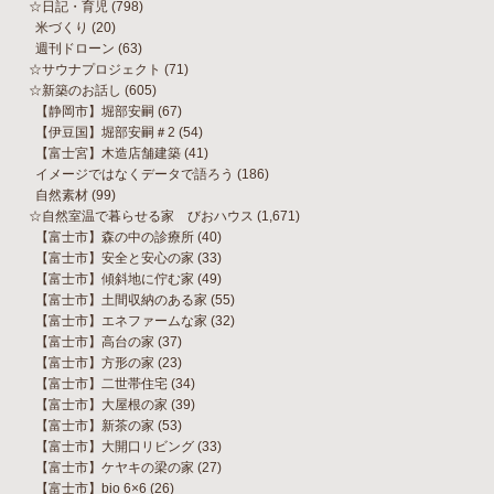
☆日記・育児
(798)
米づくり
(20)
週刊ドローン
(63)
☆サウナプロジェクト
(71)
☆新築のお話し
(605)
【静岡市】堀部安嗣
(67)
【伊豆国】堀部安嗣＃2
(54)
【富士宮】木造店舗建築
(41)
イメージではなくデータで語ろう
(186)
自然素材
(99)
☆自然室温で暮らせる家 びおハウス
(1,671)
【富士市】森の中の診療所
(40)
【富士市】安全と安心の家
(33)
【富士市】傾斜地に佇む家
(49)
【富士市】土間収納のある家
(55)
【富士市】エネファームな家
(32)
【富士市】高台の家
(37)
【富士市】方形の家
(23)
【富士市】二世帯住宅
(34)
【富士市】大屋根の家
(39)
【富士市】新茶の家
(53)
【富士市】大開口リビング
(33)
【富士市】ケヤキの梁の家
(27)
【富士市】bio 6×6
(26)