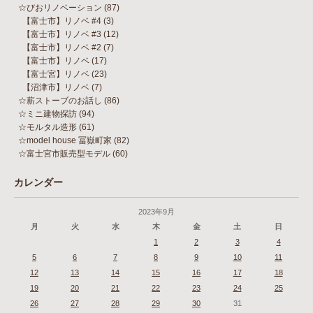
☆びおリノベーション
(87)
【富士市】リノベ #4
(3)
【富士市】リノベ #3
(12)
【富士市】リノベ #2
(7)
【富士市】リノベ
(17)
【富士宮】リノベ
(23)
【沼津市】リノベ
(7)
☆薪ストーブのお話し
(86)
☆ミニ建物探訪
(94)
☆モルタル造形
(61)
☆model house 冨嶽町家
(82)
☆富士宮市販売型モデル
(60)
カレンダー
2023年9月
月
火
水
木
金
土
日
1
2
3
4
5
6
7
8
9
10
11
12
13
14
15
16
17
18
19
20
21
22
23
24
25
26
27
28
29
30
31