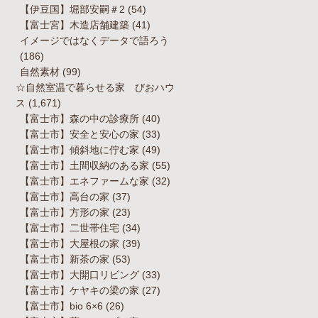
【伊豆国】堀部安嗣＃2
(54)
【富士宮】木造店舗建築
(41)
イメージではなくデータで語ろう
(186)
自然素材
(99)
☆自然室温で暮らせる家 びおハウ
ス
(1,671)
【富士市】森の中の診療所
(40)
【富士市】安全と安心の家
(33)
【富士市】傾斜地に佇む家
(49)
【富士市】土間収納のある家
(55)
【富士市】エネファームな家
(32)
【富士市】高台の家
(37)
【富士市】方形の家
(23)
【富士市】二世帯住宅
(34)
【富士市】大屋根の家
(39)
【富士市】新茶の家
(53)
【富士市】大開口リビング
(33)
【富士市】ケヤキの梁の家
(27)
【富士市】bio 6×6
(26)