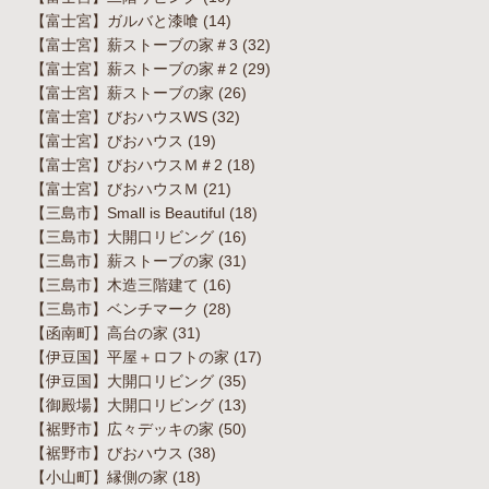
【富士宮】ガルバと漆喰
(14)
【富士宮】薪ストーブの家＃3
(32)
【富士宮】薪ストーブの家＃2
(29)
【富士宮】薪ストーブの家
(26)
【富士宮】びおハウスWS
(32)
【富士宮】びおハウス
(19)
【富士宮】びおハウスＭ＃2
(18)
【富士宮】びおハウスＭ
(21)
【三島市】Small is Beautiful
(18)
【三島市】大開口リビング
(16)
【三島市】薪ストーブの家
(31)
【三島市】木造三階建て
(16)
【三島市】ベンチマーク
(28)
【函南町】高台の家
(31)
【伊豆国】平屋＋ロフトの家
(17)
【伊豆国】大開口リビング
(35)
【御殿場】大開口リビング
(13)
【裾野市】広々デッキの家
(50)
【裾野市】びおハウス
(38)
【小山町】縁側の家
(18)