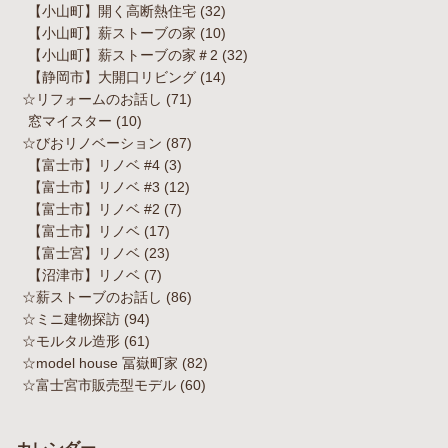
【小山町】開く高断熱住宅
(32)
【小山町】薪ストーブの家
(10)
【小山町】薪ストーブの家＃2
(32)
【静岡市】大開口リビング
(14)
☆リフォームのお話し
(71)
窓マイスター
(10)
☆びおリノベーション
(87)
【富士市】リノベ #4
(3)
【富士市】リノベ #3
(12)
【富士市】リノベ #2
(7)
【富士市】リノベ
(17)
【富士宮】リノベ
(23)
【沼津市】リノベ
(7)
☆薪ストーブのお話し
(86)
☆ミニ建物探訪
(94)
☆モルタル造形
(61)
☆model house 冨嶽町家
(82)
☆富士宮市販売型モデル
(60)