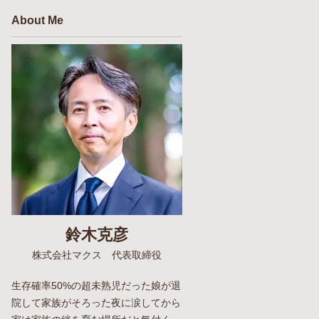
About Me
鈴木克彦
株式会社マクス 代表取締役
生存確率50%の超未熟児だった娘が退
院して家族がそろった夜に涙してから