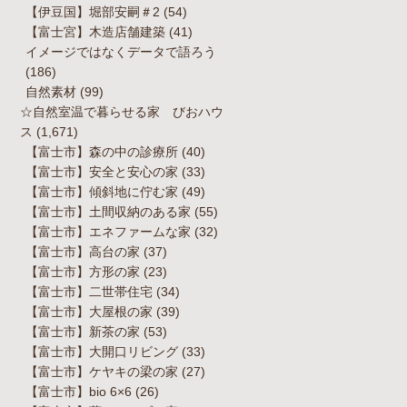
【伊豆国】堀部安嗣＃2
(54)
【富士宮】木造店舗建築
(41)
イメージではなくデータで語ろう
(186)
自然素材
(99)
☆自然室温で暮らせる家 びおハウ
ス
(1,671)
【富士市】森の中の診療所
(40)
【富士市】安全と安心の家
(33)
【富士市】傾斜地に佇む家
(49)
【富士市】土間収納のある家
(55)
【富士市】エネファームな家
(32)
【富士市】高台の家
(37)
【富士市】方形の家
(23)
【富士市】二世帯住宅
(34)
【富士市】大屋根の家
(39)
【富士市】新茶の家
(53)
【富士市】大開口リビング
(33)
【富士市】ケヤキの梁の家
(27)
【富士市】bio 6×6
(26)