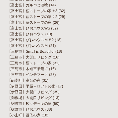
【富士宮】ガルバと漆喰
(14)
【富士宮】薪ストーブの家＃3
(32)
【富士宮】薪ストーブの家＃2
(29)
【富士宮】薪ストーブの家
(26)
【富士宮】びおハウスWS
(32)
【富士宮】びおハウス
(19)
【富士宮】びおハウスＭ＃2
(18)
【富士宮】びおハウスＭ
(21)
【三島市】Small is Beautiful
(18)
【三島市】大開口リビング
(16)
【三島市】薪ストーブの家
(31)
【三島市】木造三階建て
(16)
【三島市】ベンチマーク
(28)
【函南町】高台の家
(31)
【伊豆国】平屋＋ロフトの家
(17)
【伊豆国】大開口リビング
(35)
【御殿場】大開口リビング
(13)
【裾野市】広々デッキの家
(50)
【裾野市】びおハウス
(38)
【小山町】縁側の家
(18)