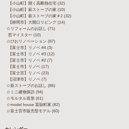
【小山町】開く高断熱住宅
(32)
【小山町】薪ストーブの家
(10)
【小山町】薪ストーブの家＃2
(32)
【静岡市】大開口リビング
(14)
☆リフォームのお話し
(71)
窓マイスター
(10)
☆びおリノベーション
(87)
【富士市】リノベ #4
(3)
【富士市】リノベ #3
(12)
【富士市】リノベ #2
(7)
【富士市】リノベ
(17)
【富士宮】リノベ
(23)
【沼津市】リノベ
(7)
☆薪ストーブのお話し
(86)
☆ミニ建物探訪
(94)
☆モルタル造形
(61)
☆model house 冨嶽町家
(82)
☆富士宮市販売型モデル
(60)