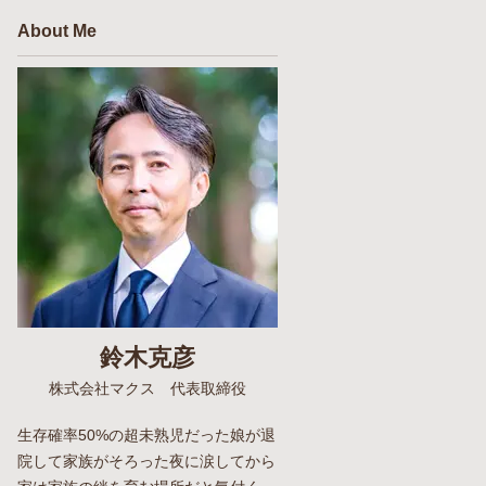
About Me
鈴木克彦
株式会社マクス 代表取締役
生存確率50%の超未熟児だった娘が退
院して家族がそろった夜に涙してから