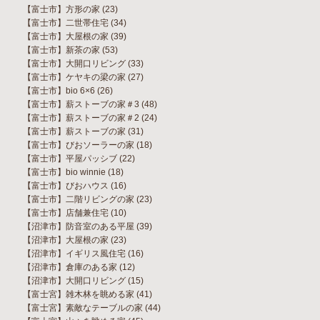
【富士市】方形の家
(23)
【富士市】二世帯住宅
(34)
【富士市】大屋根の家
(39)
【富士市】新茶の家
(53)
【富士市】大開口リビング
(33)
【富士市】ケヤキの梁の家
(27)
【富士市】bio 6×6
(26)
【富士市】薪ストーブの家＃3
(48)
【富士市】薪ストーブの家＃2
(24)
【富士市】薪ストーブの家
(31)
【富士市】びおソーラーの家
(18)
【富士市】平屋パッシブ
(22)
【富士市】bio winnie
(18)
【富士市】びおハウス
(16)
【富士市】二階リビングの家
(23)
【富士市】店舗兼住宅
(10)
【沼津市】防音室のある平屋
(39)
【沼津市】大屋根の家
(23)
【沼津市】イギリス風住宅
(16)
【沼津市】倉庫のある家
(12)
【沼津市】大開口リビング
(15)
【富士宮】雑木林を眺める家
(41)
【富士宮】素敵なテーブルの家
(44)