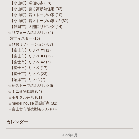
【小山町】縁側の家
(18)
【小山町】開く高断熱住宅
(32)
【小山町】薪ストーブの家
(10)
【小山町】薪ストーブの家＃2
(32)
【静岡市】大開口リビング
(14)
☆リフォームのお話し
(71)
窓マイスター
(10)
☆びおリノベーション
(87)
【富士市】リノベ #4
(3)
【富士市】リノベ #3
(12)
【富士市】リノベ #2
(7)
【富士市】リノベ
(17)
【富士宮】リノベ
(23)
【沼津市】リノベ
(7)
☆薪ストーブのお話し
(86)
☆ミニ建物探訪
(94)
☆モルタル造形
(61)
☆model house 冨嶽町家
(82)
☆富士宮市販売型モデル
(60)
カレンダー
2022年6月