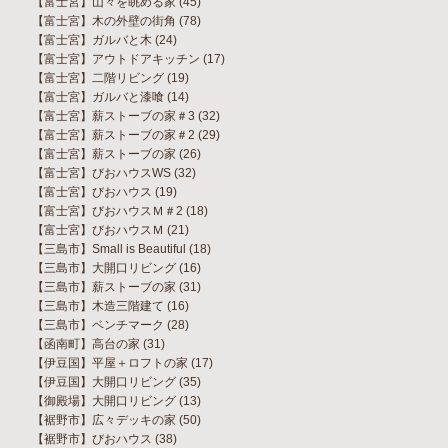
【富士宮】山々を眺める家
(45)
【富士宮】木の外壁の街角
(78)
【富士宮】ガルバと木
(24)
【富士宮】アウトドアキッチン
(17)
【富士宮】二階リビング
(19)
【富士宮】ガルバと漆喰
(14)
【富士宮】薪ストーブの家＃3
(32)
【富士宮】薪ストーブの家＃2
(29)
【富士宮】薪ストーブの家
(26)
【富士宮】びおハウスWS
(32)
【富士宮】びおハウス
(19)
【富士宮】びおハウスＭ＃2
(18)
【富士宮】びおハウスＭ
(21)
【三島市】Small is Beautiful
(18)
【三島市】大開口リビング
(16)
【三島市】薪ストーブの家
(31)
【三島市】木造三階建て
(16)
【三島市】ベンチマーク
(28)
【函南町】高台の家
(31)
【伊豆国】平屋＋ロフトの家
(17)
【伊豆国】大開口リビング
(35)
【御殿場】大開口リビング
(13)
【裾野市】広々デッキの家
(50)
【裾野市】びおハウス
(38)