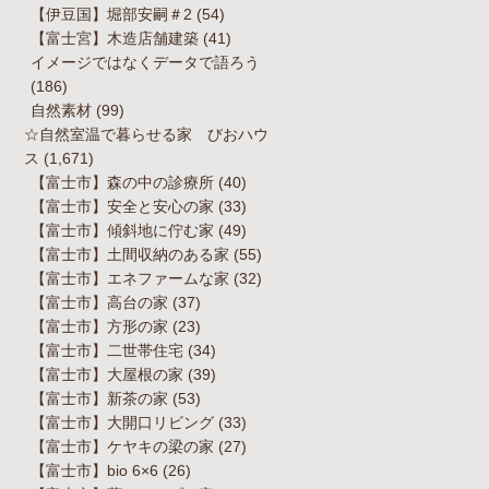
【伊豆国】堀部安嗣＃2
(54)
【富士宮】木造店舗建築
(41)
イメージではなくデータで語ろう
(186)
自然素材
(99)
☆自然室温で暮らせる家 びおハウ
ス
(1,671)
【富士市】森の中の診療所
(40)
【富士市】安全と安心の家
(33)
【富士市】傾斜地に佇む家
(49)
【富士市】土間収納のある家
(55)
【富士市】エネファームな家
(32)
【富士市】高台の家
(37)
【富士市】方形の家
(23)
【富士市】二世帯住宅
(34)
【富士市】大屋根の家
(39)
【富士市】新茶の家
(53)
【富士市】大開口リビング
(33)
【富士市】ケヤキの梁の家
(27)
【富士市】bio 6×6
(26)