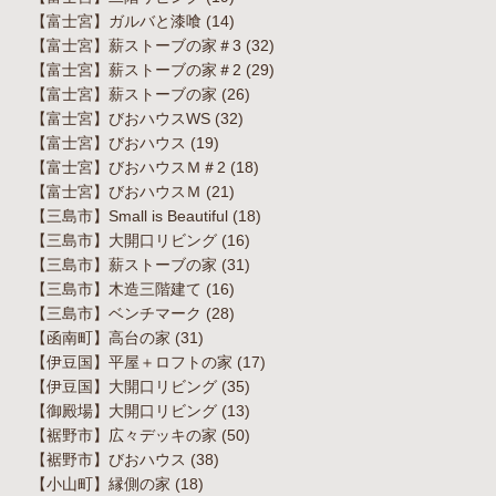
【富士宮】ガルバと漆喰
(14)
【富士宮】薪ストーブの家＃3
(32)
【富士宮】薪ストーブの家＃2
(29)
【富士宮】薪ストーブの家
(26)
【富士宮】びおハウスWS
(32)
【富士宮】びおハウス
(19)
【富士宮】びおハウスＭ＃2
(18)
【富士宮】びおハウスＭ
(21)
【三島市】Small is Beautiful
(18)
【三島市】大開口リビング
(16)
【三島市】薪ストーブの家
(31)
【三島市】木造三階建て
(16)
【三島市】ベンチマーク
(28)
【函南町】高台の家
(31)
【伊豆国】平屋＋ロフトの家
(17)
【伊豆国】大開口リビング
(35)
【御殿場】大開口リビング
(13)
【裾野市】広々デッキの家
(50)
【裾野市】びおハウス
(38)
【小山町】縁側の家
(18)