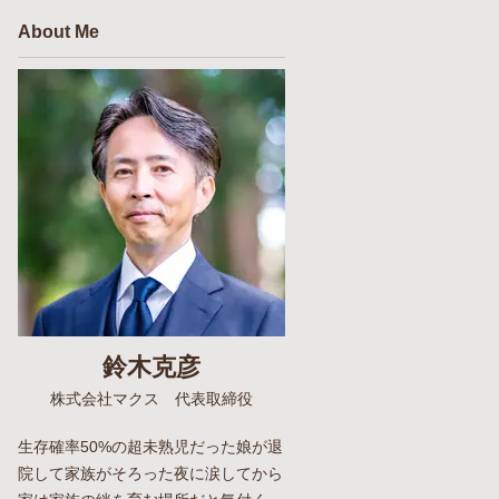
About Me
鈴木克彦
株式会社マクス 代表取締役
生存確率50%の超未熟児だった娘が退
院して家族がそろった夜に涙してから