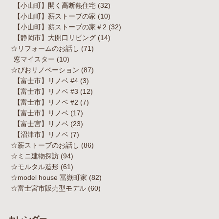
【小山町】開く高断熱住宅
(32)
【小山町】薪ストーブの家
(10)
【小山町】薪ストーブの家＃2
(32)
【静岡市】大開口リビング
(14)
☆リフォームのお話し
(71)
窓マイスター
(10)
☆びおリノベーション
(87)
【富士市】リノベ #4
(3)
【富士市】リノベ #3
(12)
【富士市】リノベ #2
(7)
【富士市】リノベ
(17)
【富士宮】リノベ
(23)
【沼津市】リノベ
(7)
☆薪ストーブのお話し
(86)
☆ミニ建物探訪
(94)
☆モルタル造形
(61)
☆model house 冨嶽町家
(82)
☆富士宮市販売型モデル
(60)