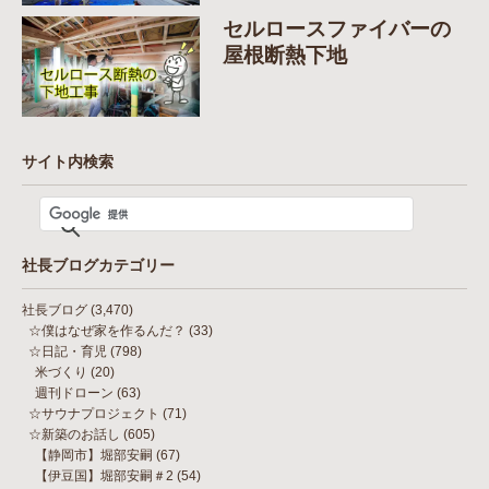
セルロースファイバーの
屋根断熱下地
サイト内検索
社長ブログカテゴリー
社長ブログ
(3,470)
☆僕はなぜ家を作るんだ？
(33)
☆日記・育児
(798)
米づくり
(20)
週刊ドローン
(63)
☆サウナプロジェクト
(71)
☆新築のお話し
(605)
【静岡市】堀部安嗣
(67)
【伊豆国】堀部安嗣＃2
(54)