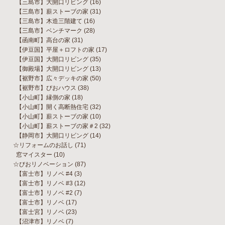
【三島市】大開口リビング
(16)
【三島市】薪ストーブの家
(31)
【三島市】木造三階建て
(16)
【三島市】ベンチマーク
(28)
【函南町】高台の家
(31)
【伊豆国】平屋＋ロフトの家
(17)
【伊豆国】大開口リビング
(35)
【御殿場】大開口リビング
(13)
【裾野市】広々デッキの家
(50)
【裾野市】びおハウス
(38)
【小山町】縁側の家
(18)
【小山町】開く高断熱住宅
(32)
【小山町】薪ストーブの家
(10)
【小山町】薪ストーブの家＃2
(32)
【静岡市】大開口リビング
(14)
☆リフォームのお話し
(71)
窓マイスター
(10)
☆びおリノベーション
(87)
【富士市】リノベ #4
(3)
【富士市】リノベ #3
(12)
【富士市】リノベ #2
(7)
【富士市】リノベ
(17)
【富士宮】リノベ
(23)
【沼津市】リノベ
(7)