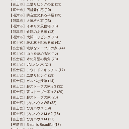
【富士市】二階リビングの家
(23)
【富士市】店舗兼住宅
(10)
【沼津市】防音室のある平屋
(39)
【沼津市】大屋根の家
(23)
【沼津市】イギリス風住宅
(16)
【沼津市】倉庫のある家
(12)
【沼津市】大開口リビング
(15)
【富士宮】雑木林を眺める家
(41)
【富士宮】素敵なテーブルの家
(44)
【富士宮】山々を眺める家
(45)
【富士宮】木の外壁の街角
(78)
【富士宮】ガルバと木
(24)
【富士宮】アウトドアキッチン
(17)
【富士宮】二階リビング
(19)
【富士宮】ガルバと漆喰
(14)
【富士宮】薪ストーブの家＃3
(32)
【富士宮】薪ストーブの家＃2
(29)
【富士宮】薪ストーブの家
(26)
【富士宮】びおハウスWS
(32)
【富士宮】びおハウス
(19)
【富士宮】びおハウスＭ＃2
(18)
【富士宮】びおハウスＭ
(21)
【三島市】Small is Beautiful
(18)