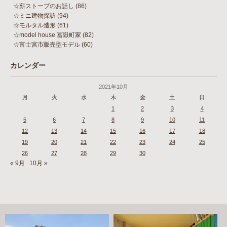
☆薪ストーブのお話し
(86)
☆ミニ建物探訪
(94)
☆モルタル造形
(61)
☆model house 冨嶽町家
(82)
☆富士宮市販売型モデル
(60)
カレンダー
2021年10月
月
火
水
木
金
土
日
1
2
3
4
5
6
7
8
9
10
11
12
13
14
15
16
17
18
19
20
21
22
23
24
25
26
27
28
29
30
« 9月
10月 »