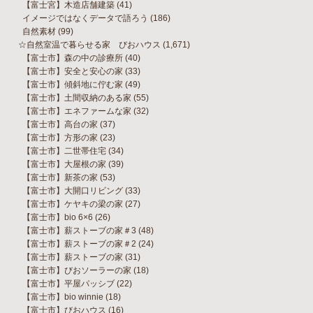
【富士宮】木造店舗建築
(41)
イメージではなくデータで語ろう
(186)
自然素材
(99)
☆自然室温で暮らせる家 びおハウス
(1,671)
【富士市】森の中の診療所
(40)
【富士市】安全と安心の家
(33)
【富士市】傾斜地に佇む家
(49)
【富士市】土間収納のある家
(55)
【富士市】エネファームな家
(32)
【富士市】高台の家
(37)
【富士市】方形の家
(23)
【富士市】二世帯住宅
(34)
【富士市】大屋根の家
(39)
【富士市】新茶の家
(53)
【富士市】大開口リビング
(33)
【富士市】ケヤキの梁の家
(27)
【富士市】bio 6×6
(26)
【富士市】薪ストーブの家＃3
(48)
【富士市】薪ストーブの家＃2
(24)
【富士市】薪ストーブの家
(31)
【富士市】びおソーラーの家
(18)
【富士市】平屋パッシブ
(22)
【富士市】bio winnie
(18)
【富士市】びおハウス
(16)